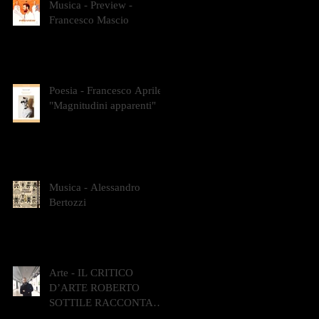
Musica - Preview -
Francesco Mascio
Poesia - Francesco Aprile -
"Magnitudini apparenti"
Musica - Alessandro
Bertozzi
Arte - IL CRITICO
D’ARTE ROBERTO
SOTTILE RACCONTA
GLI INTRECCI