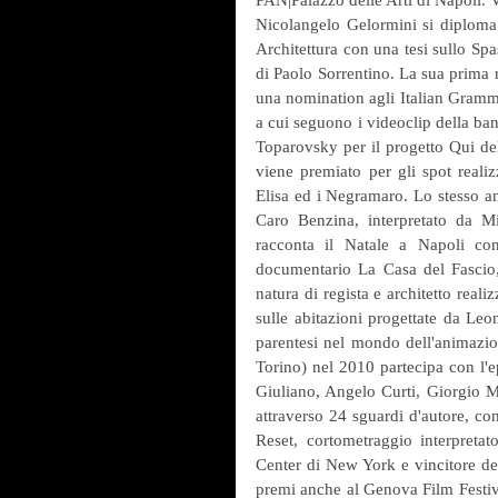
Nicolangelo Gelormini si diploma 
Architettura con una tesi sullo Sp
di Paolo Sorrentino. La sua prima r
una nomination agli Italian Gramm
a cui seguono i videoclip della ban
Toparovsky per il progetto Qui de
viene premiato per gli spot realiz
Elisa ed i Negramaro. Lo stesso a
Caro Benzina, interpretato da 
racconta il Natale a Napoli con
documentario La Casa del Fascio, 
natura di regista e architetto real
sulle abitazioni progettate da L
parentesi nel mondo dell'animazion
Torino) nel 2010 partecipa con l'e
Giuliano, Angelo Curti, Giorgio Ma
attraverso 24 sguardi d'autore, con
Reset, cortometraggio interpreta
Center di New York e vincitore de
premi anche al Genova Film Festiva