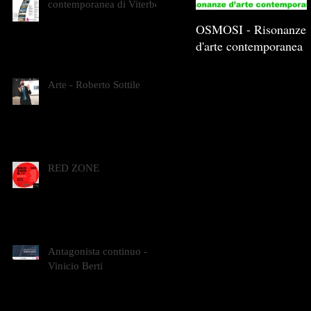
contemporanea di Viterbo
OSMOSI - Risonanze
d'arte contemporanea
Arte - Roberto Sottile
RED ZONE
Antagonista continuo -
Vinicio Berti