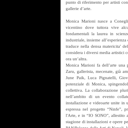
punto di riferimento per artisti con
gallerie d’arte.
Monica Marioni nasce a Coneglia
vicentino dove tuttora vive alc
fondamentali la laurea in scienze
industriale, insieme all’esperienza d
traduce nella densa matericita' del
considera i diversi media artistici
ora un’altra.
Monica Marioni fa dell’arte una 
Zaru, gallerista, mecenate, già a
June Paik, Luca Pignatelli, Giov
potenziale di Monica, spingendo
collettiva. La collaborazione plu
nell’ambito di un evento collat
installazione e videoarte unite in 
espressa nel progetto “Ninfe”, pr
l'Arte, e in “IO SONO”, allestito
stagione di installazioni e opere 
PAN|Palazzo delle Arti di Napoli. 