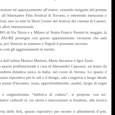
ione ed apprezzamento all’estero, venendo insignito del premio 
a all’Alternative Film Festival di Toronto, e ottenendo menzione o 
ival, uno su tutti lo Short Corner del festival del cinema di Cannes. 
 allori internazionali.
O di Via Nizza e a Milano al Teatro Franco Parenti in maggio, la 
AURE prosegue con questo appuntamento veronese che sarà 
a, poi Venezia in autunno e Napoli il prossimo inverno.
e.com gli aggiornamenti in merito.
la dall’artista Monica Marioni, Maria Savarese e Igor Zanti.
io polifunzionale a cura di Alessandro Capuano, un teatro da 
nderia didattica unica in Italia, nel cuore di Verona. Lo spazio è 
azio espositivo per le arti e il design, sala congressi e luogo ideale 
 un punto d'incontro, sosta, approfondimento, analisi, luogo di sogni 
 originalissima “fabbrica di cultura”, si propone con un’ 
iative culturali in cui storia e innovazione si fondono, alla ricerca 
elle Arti, spazio espositivo per mostre e allestimenti d’arte, 