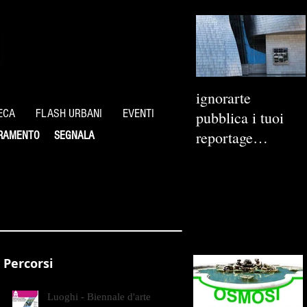
ignorarte
ECA
FLASH URBANI
EVENTI
pubblica i tuoi
reportage
RAMENTO
SEGNALA
fotografici
Percorsi
Luoghi - Biennale d'arte