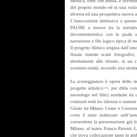
Monica, oltre che artista, è divenut
del proprio mondo ed in una vision
diversa ed una prospettiva nuova at
L’innovazione intrinseca a ques
PAURE a mezzo tra la narrativit
documentaristica con la quale s
narrazione e filo logico tipica di m
Il progetto filmico origina dall’o
fissate tramite scatti fotografic
direttamente allo sfondo, in un c
scenario-entità, secondo una stretta
La sceneggiatura è opera dello ste
progetto artistico>>, per dirla co
monologo nel film) sostituite da u
contrasti netti tra silenzio e rumor
Girato tra Milano Como e Consonno,
corto è stato realizzato nell’a
consentirne la presentazione già
Milano, al teatro Franco Parenti. La
che trova collocazione tanto in amb