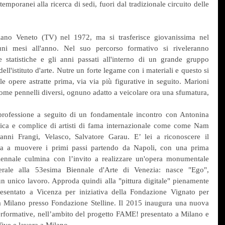
temporanei alla ricerca di sedi, fuori dal tradizionale circuito delle 
no Veneto (TV) nel 1972, ma si trasferisce giovanissima nel 
uni mesi all'anno. Nel suo percorso formativo si riveleranno 
 statistiche e gli anni passati all'interno di un grande gruppo 
ell'istituto d'arte. Nutre un forte legame con i materiali e questo si 
le opere astratte prima, via via più figurative in seguito. Marioni 
 come pennelli diversi, ognuno adatto a veicolare ora una sfumatura, 
professione a seguito di un fondamentale incontro con Antonina 
mica e complice di artisti di fama internazionale come come Nam 
anni Frangi, Velasco, Salvatore Garau. E’ lei a riconoscere il 
la a muovere i primi passi partendo da Napoli, con una prima 
riennale culmina con l’invito a realizzare un'opera monumentale 
erale alla 53esima Biennale d'Arte di Venezia: nasce "Ego", 
un unico lavoro. Approda quindi alla "pittura digitale" pienamente 
esentato a Vicenza per iniziativa della Fondazione Vignato per 
 a Milano presso Fondazione Stelline. Il 2015 inaugura una nuova 
performative, nell’ambito del progetto FAME! presentato a Milano e 
Vive e lavora a Milano.