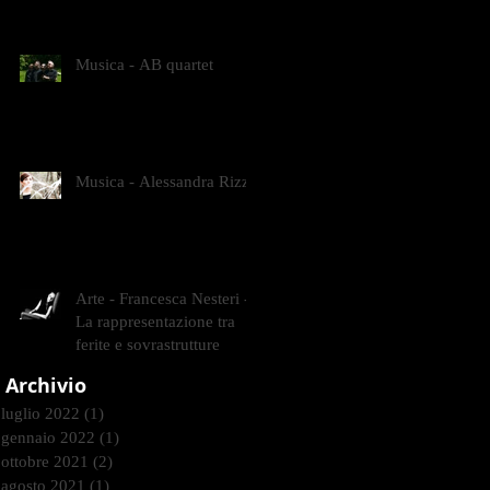
CONTEMPORANEI CHE
ANIMANO IL MUSEO D
Musica - AB quartet
Musica - Alessandra Rizzo
Arte - Francesca Nesteri -
La rappresentazione tra
ferite e sovrastrutture
Archivio
luglio 2022
(1)
1 post
gennaio 2022
(1)
1 post
ottobre 2021
(2)
2 post
agosto 2021
(1)
1 post