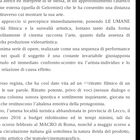
a attrice ed interprete di se stessa, in un approfondimento catartico 
e esterna (quella di Gelormini) che le ha consentito una distanza 
traverso cui mostrare la sua arte.
to approccio si percepisce immediatamente, ponendo LE UMANE 
à filmica e la surrealtà artistica, lontano tanto dalla forma 
olitamente il cinema racconta l’arte, quanto dalla assenza di 
olta produzione videoartistica.
monima serie di opere, realizzate come una sequenza di performance 
i, nei quali il soggetto è una costante invariabile giustapposta 
rudo ed immediato confronto-scontro tra l’artista-individuo e lo 
 relazione di causa effetto.
sso regista, che ha così dato vita ad un <<ritratto filmico di un 
n le sue parole. Ritratto potente, privo di voci (nessun dialogo o 
na colonna sonora ipnotica e sottilmente inquietante, giocata su 
e che restituscono l’altalena emotiva della protagonista.
 l’amena località turistica abbandonata in provincia di Lecco, il 
utunno 2016 a budget ridottissimo ed in tempi minimi, tali da 
 lo scorso febbraio al MACRO di Roma, nonchè a maggio scorso a 
 circuitazione italiana già sottolinea la natura ibrida del prodotto, 
ito artistico che teatrale/cinematografico.