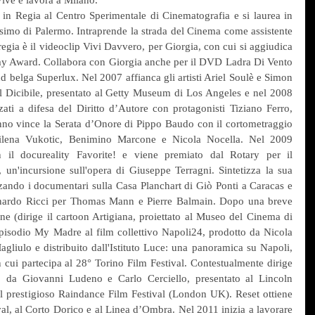
in Regia al Centro Sperimentale di Cinematografia e si laurea in 
asimo di Palermo. Intraprende la strada del Cinema come assistente 
egia è il videoclip Vivi Davvero, per Giorgia, con cui si aggiudica 
y Award. Collabora con Giorgia anche per il DVD Ladra Di Vento 
d belga Superlux. Nel 2007 affianca gli artisti Ariel Soulè e Simon 
l Dicibile, presentato al Getty Museum di Los Angeles e nel 2008 
zati a difesa del Diritto d’Autore con protagonisti Tiziano Ferro, 
nno vince la Serata d’Onore di Pippo Baudo con il cortometraggio 
Milena Vukotic, Benimino Marcone e Nicola Nocella. Nel 2009 
 il docureality Favorite! e viene premiato dal Rotary per il 
un'incursione sull'opera di Giuseppe Terragni. Sintetizza la sua 
izzando i documentari sulla Casa Planchart di Giò Ponti a Caracas e 
eonardo Ricci per Thomas Mann e Pierre Balmain. Dopo una breve 
e (dirige il cartoon Artigiana, proiettato al Museo del Cinema di 
pisodio My Madre al film collettivo Napoli24, prodotto da Nicola 
gliulo e distribuito dall'Istituto Luce: una panoramica su Napoli, 
 cui partecipa al 28° Torino Film Festival. Contestualmente dirige 
to da Giovanni Ludeno e Carlo Cerciello, presentato al Lincoln 
l prestigioso Raindance Film Festival (London UK). Reset ottiene 
l, al Corto Dorico e al Linea d’Ombra. Nel 2011 inizia a lavorare 