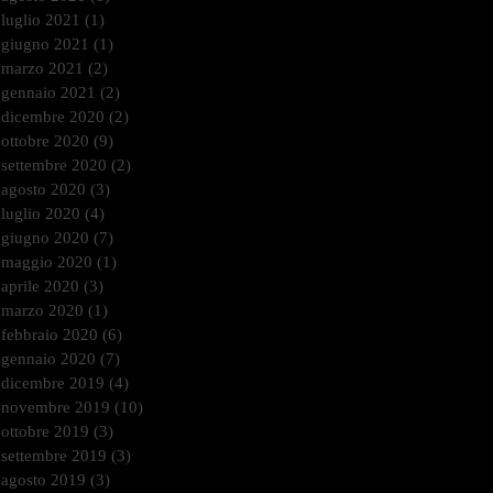
luglio 2021
(1)
1 post
giugno 2021
(1)
1 post
marzo 2021
(2)
2 post
gennaio 2021
(2)
2 post
dicembre 2020
(2)
2 post
ottobre 2020
(9)
9 post
settembre 2020
(2)
2 post
agosto 2020
(3)
3 post
luglio 2020
(4)
4 post
giugno 2020
(7)
7 post
maggio 2020
(1)
1 post
aprile 2020
(3)
3 post
marzo 2020
(1)
1 post
febbraio 2020
(6)
6 post
gennaio 2020
(7)
7 post
dicembre 2019
(4)
4 post
novembre 2019
(10)
10 post
ottobre 2019
(3)
3 post
settembre 2019
(3)
3 post
agosto 2019
(3)
3 post