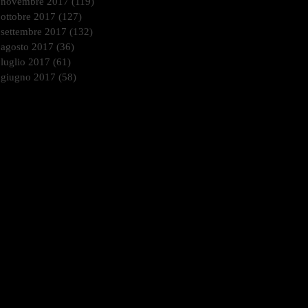
novembre 2017
(119)
119 post
ottobre 2017
(127)
127 post
settembre 2017
(132)
132 post
agosto 2017
(36)
36 post
luglio 2017
(61)
61 post
giugno 2017
(58)
58 post