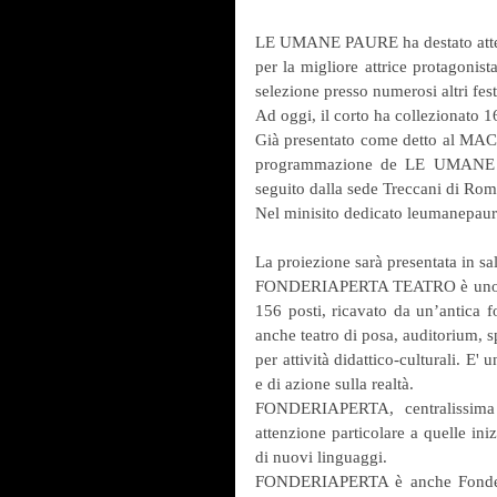
LE UMANE PAURE ha destato attenz
per la migliore attrice protagonist
selezione presso numerosi altri fest
Ad oggi, il corto ha collezionato 16
Già presentato come detto al MACR
programmazione de LE UMANE P
seguito dalla sede Treccani di Rom
Nel minisito dedicato leumanepaur
La proiezione sarà presentata in sa
FONDERIAPERTA TEATRO è uno spaz
156 posti, ricavato da un’antica fo
anche teatro di posa, auditorium, sp
per attività didattico-culturali. E'
e di azione sulla realtà.
FONDERIAPERTA, centralissima e
attenzione particolare a quelle iniz
di nuovi linguaggi.
FONDERIAPERTA è anche Fonderia d