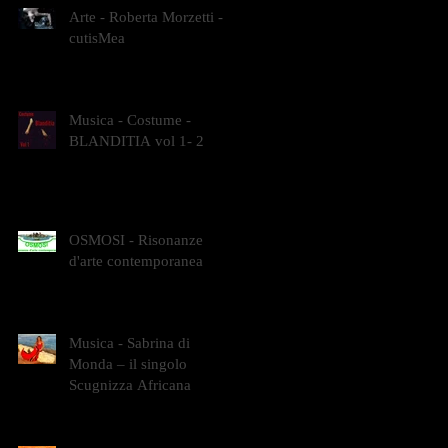
Arte - Roberta Morzetti -
cutisMea
Musica - Costume -
BLANDITIA vol 1- 2
OSMOSI - Risonanze
d'arte contemporanea
Musica - Sabrina di
Monda – il singolo
Scugnizza Africana