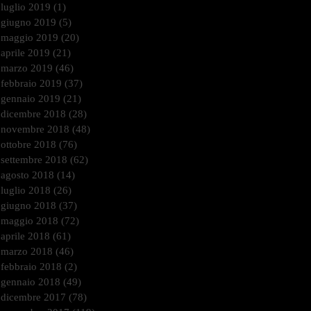
luglio 2019
(1)
1 post
giugno 2019
(5)
5 post
maggio 2019
(20)
20 post
aprile 2019
(21)
21 post
marzo 2019
(46)
46 post
febbraio 2019
(37)
37 post
gennaio 2019
(21)
21 post
dicembre 2018
(28)
28 post
novembre 2018
(48)
48 post
ottobre 2018
(76)
76 post
settembre 2018
(62)
62 post
agosto 2018
(14)
14 post
luglio 2018
(26)
26 post
giugno 2018
(37)
37 post
maggio 2018
(72)
72 post
aprile 2018
(61)
61 post
marzo 2018
(46)
46 post
febbraio 2018
(2)
2 post
gennaio 2018
(49)
49 post
dicembre 2017
(78)
78 post