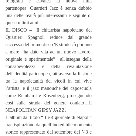
fotografa e cavalca la nuova linfa 
partenopea. Quartieri Jazz è senza dubbio 
una delle realtà più interessanti e seguite di 
questi ultimi anni.
IL DISCO –  Il chitarrista napoletano dei 
Quartieri Spagnoli reduce dal grande 
successo del primo disco 'E strade cà portano 
a mare “ha dato vita ad un nuovo lavoro, 
originale e sperimentale”  all'insegna della 
consapevolezza e della rivalutazione 
dell'identità partenopea, attraverso la fusione 
tra la napoletanità dei vicoli in cui vive 
l’artista, e il jazz manouche dei caposcuola 
come Reinhardt e Rosenberg, proseguendo 
così sulla strada del genere coniato…Il 
NEAPOLITAN GIPSY JAZZ.
L’album dal titolo “ Le 4 giornate di Napoli” 
trae ispirazione da quell’incredibile momento 
storico rappresentato dal settembre del ’43 e 