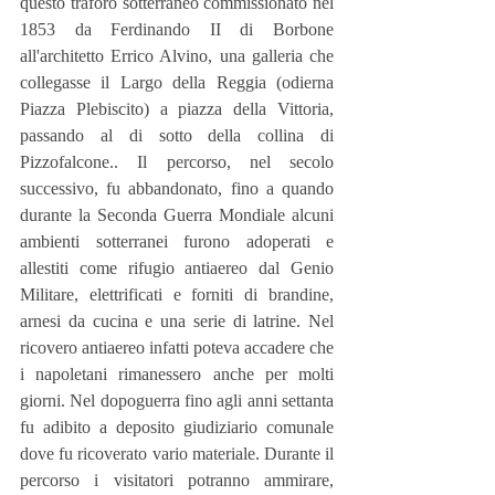
questo traforo sotterraneo commissionato nel 
1853 da Ferdinando II di Borbone  
all'architetto Errico Alvino, una galleria che 
collegasse il Largo della Reggia (odierna 
Piazza Plebiscito) a piazza della Vittoria, 
passando al di sotto della collina di 
Pizzofalcone.. Il percorso, nel secolo 
successivo, fu abbandonato, fino a quando 
durante la Seconda Guerra Mondiale alcuni 
ambienti sotterranei furono adoperati e 
allestiti come rifugio antiaereo dal Genio 
Militare, elettrificati e forniti di brandine, 
arnesi da cucina e una serie di latrine. Nel 
ricovero antiaereo infatti poteva accadere che 
i napoletani rimanessero anche per molti 
giorni. Nel dopoguerra fino agli anni settanta 
fu adibito a deposito giudiziario comunale 
dove fu ricoverato vario materiale. Durante il 
percorso i visitatori potranno ammirare, 