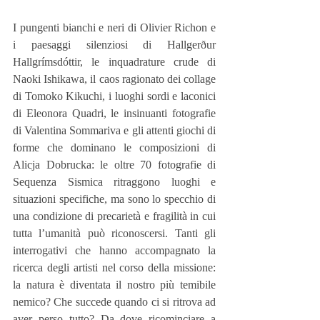
I pungenti bianchi e neri di Olivier Richon e 
i paesaggi silenziosi di Hallgerður 
Hallgrímsdóttir, le inquadrature crude di 
Naoki Ishikawa, il caos ragionato dei collage 
di Tomoko Kikuchi, i luoghi sordi e laconici 
di Eleonora Quadri, le insinuanti fotografie 
di Valentina Sommariva e gli attenti giochi di 
forme che dominano le composizioni di 
Alicja Dobrucka: le oltre 70 fotografie di 
Sequenza Sismica ritraggono luoghi e 
situazioni specifiche, ma sono lo specchio di 
una condizione di precarietà e fragilità in cui 
tutta l’umanità può riconoscersi. Tanti gli 
interrogativi che hanno accompagnato la 
ricerca degli artisti nel corso della missione: 
la natura è diventata il nostro più temibile 
nemico? Che succede quando ci si ritrova ad 
aver perso tutto? Da dove ricominciare a 