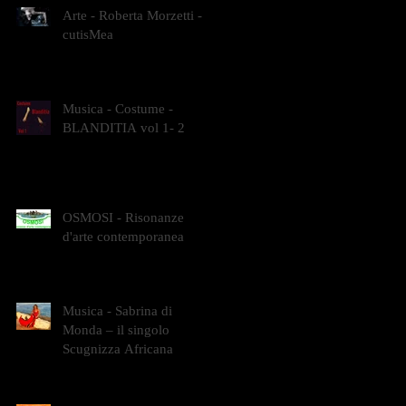
Arte - Roberta Morzetti -
cutisMea
Musica - Costume -
BLANDITIA vol 1- 2
OSMOSI - Risonanze
d'arte contemporanea
Musica - Sabrina di
Monda – il singolo
Scugnizza Africana