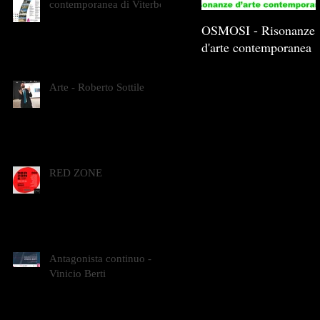
contemporanea di Viterbo
OSMOSI - Risonanze
d'arte contemporanea
Arte - Roberto Sottile
RED ZONE
Antagonista continuo -
Vinicio Berti