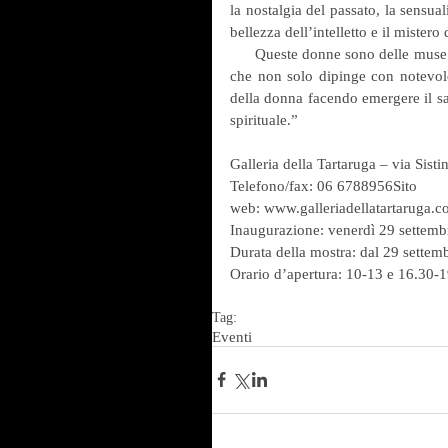
la nostalgia del passato, la sensuali
bellezza dell’intelletto e il mistero
      Queste donne sono delle muse che affascinano l’animo dell’artista algerino Achir, poeta e pittore, 
che non solo dipinge con notevole
della donna facendo emergere il sap
spirituale.”
Galleria della Tartaruga – via Sis
Telefono/fax: 06 6788956Sito 
web: www.galleriadellatartaruga.c
Inaugurazione: venerdì 29 settembr
Durata della mostra: dal 29 settem
Orario d’apertura: 10-13 e 16.30-19
Tag:
Eventi