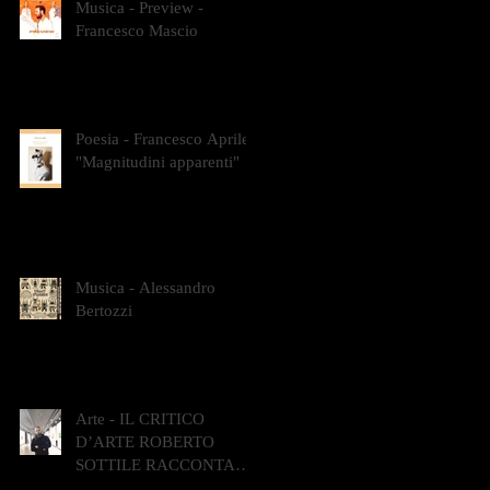
Musica - Preview -
Francesco Mascio
Poesia - Francesco Aprile -
"Magnitudini apparenti"
Musica - Alessandro
Bertozzi
Arte - IL CRITICO
D’ARTE ROBERTO
SOTTILE RACCONTA
GLI INTRECCI