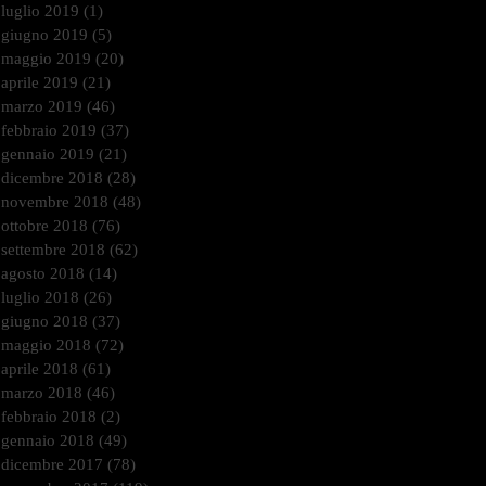
luglio 2019
(1)
1 post
giugno 2019
(5)
5 post
maggio 2019
(20)
20 post
aprile 2019
(21)
21 post
marzo 2019
(46)
46 post
febbraio 2019
(37)
37 post
gennaio 2019
(21)
21 post
dicembre 2018
(28)
28 post
novembre 2018
(48)
48 post
ottobre 2018
(76)
76 post
settembre 2018
(62)
62 post
agosto 2018
(14)
14 post
luglio 2018
(26)
26 post
giugno 2018
(37)
37 post
maggio 2018
(72)
72 post
aprile 2018
(61)
61 post
marzo 2018
(46)
46 post
febbraio 2018
(2)
2 post
gennaio 2018
(49)
49 post
dicembre 2017
(78)
78 post