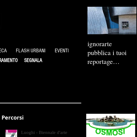
ignorarte
ECA
FLASH URBANI
EVENTI
pubblica i tuoi
reportage
RAMENTO
SEGNALA
fotografici
Percorsi
Luoghi - Biennale d'arte