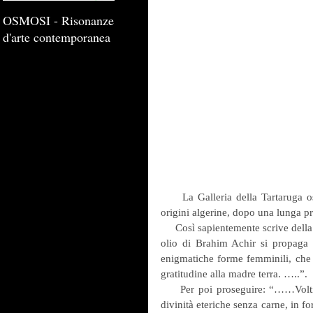
OSMOSI - Risonanze
d'arte contemporanea
     La Galleria della Tartaruga ospita per la prima volta una mostra personale di Achir, artista di 
origini algerine, dopo una lunga p
     Così sapientemente scrive della sua pittura Nilla Zaira D’Urso: “…..In ogni molecola dei colori ad 
olio di Brahim Achir si propaga la
enigmatiche forme femminili, che 
gratitudine alla madre terra. …..”.
     Per poi proseguire: “……Volti femminili dallo sguardo immobile, seducente, magnetico, come 
divinità eteriche senza carne, in f