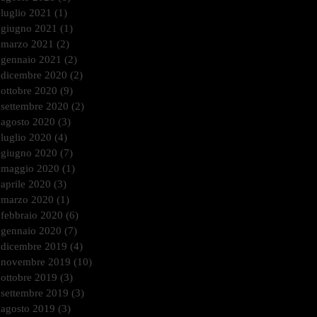
luglio 2021
(1)
1 post
giugno 2021
(1)
1 post
marzo 2021
(2)
2 post
gennaio 2021
(2)
2 post
dicembre 2020
(2)
2 post
ottobre 2020
(9)
9 post
settembre 2020
(2)
2 post
agosto 2020
(3)
3 post
luglio 2020
(4)
4 post
giugno 2020
(7)
7 post
maggio 2020
(1)
1 post
aprile 2020
(3)
3 post
marzo 2020
(1)
1 post
febbraio 2020
(6)
6 post
gennaio 2020
(7)
7 post
dicembre 2019
(4)
4 post
novembre 2019
(10)
10 post
ottobre 2019
(3)
3 post
settembre 2019
(3)
3 post
agosto 2019
(3)
3 post