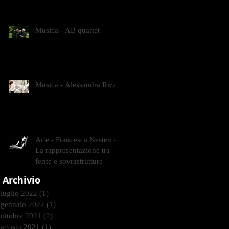
CONTEMPORANEI CHE
ANIMANO IL MUSEO D
Musica - AB quartet
Musica - Alessandra Rizzo
Arte - Francesca Nesteri -
La rappresentazione tra
ferite e sovrastrutture
Archivio
luglio 2022
(1)
1 post
gennaio 2022
(1)
1 post
ottobre 2021
(2)
2 post
agosto 2021
(1)
1 post