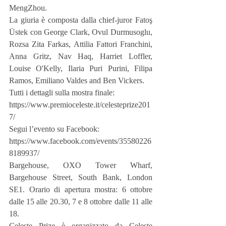
MengZhou.
La giuria è composta dalla chief-juror Fatoş 
Üstek con George Clark, Ovul Durmusoglu, 
Rozsa Zita Farkas, Attilia Fattori Franchini, 
Anna Gritz, Nav Haq, Harriet Loffler, 
Louise O'Kelly, Ilaria Puri Purini, Filipa 
Ramos, Emiliano Valdes and Ben Vickers.
Tutti i dettagli sulla mostra finale:
https://www.premioceleste.it/celesteprize201
7/
Segui l’evento su Facebook:
https://www.facebook.com/events/35580226
8189937/
Bargehouse, OXO Tower Wharf, 
Bargehouse Street, South Bank, London 
SE1. Orario di apertura mostra: 6 ottobre 
dalle 15 alle 20.30, 7 e 8 ottobre dalle 11 alle 
18.
Celeste Prize è organizzato da Celeste 