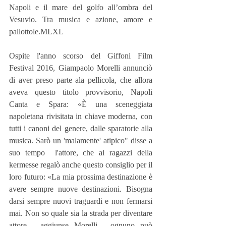
Napoli e il mare del golfo all’ombra del 
Vesuvio. Tra musica e azione, amore e 
pallottole.MLXL
Ospite l'anno scorso del Giffoni Film 
Festival 2016, Giampaolo Morelli annunciò 
di aver preso parte ala pellicola, che allora 
aveva questo titolo provvisorio, Napoli 
Canta e Spara: «È una sceneggiata 
napoletana rivisitata in chiave moderna, con 
tutti i canoni del genere, dalle sparatorie alla 
musica. Sarò un 'malamente' atipico" disse a 
suo tempo  l'attore, che ai ragazzi della 
kermesse regalò anche questo consiglio per il 
loro futuro: «La mia prossima destinazione è 
avere sempre nuove destinazioni. Bisogna 
darsi sempre nuovi traguardi e non fermarsi 
mai. Non so quale sia la strada per diventare 
attore - aggiunse Morelli - ognuno può 