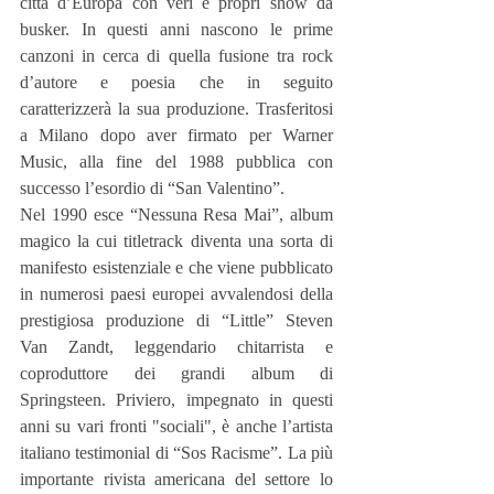
città d’Europa con veri e propri show da 
busker. In questi anni nascono le prime 
canzoni in cerca di quella fusione tra rock 
d’autore e poesia che in seguito 
caratterizzerà la sua produzione. Trasferitosi 
a Milano dopo aver firmato per Warner 
Music, alla fine del 1988 pubblica con 
successo l’esordio di “San Valentino”.
Nel 1990 esce “Nessuna Resa Mai”, album 
magico la cui titletrack diventa una sorta di 
manifesto esistenziale e che viene pubblicato 
in numerosi paesi europei avvalendosi della 
prestigiosa produzione di “Little” Steven 
Van Zandt, leggendario chitarrista e 
coproduttore dei grandi album di 
Springsteen. Priviero, impegnato in questi 
anni su vari fronti "sociali", è anche l’artista 
italiano testimonial di “Sos Racisme”. La più 
importante rivista americana del settore lo 