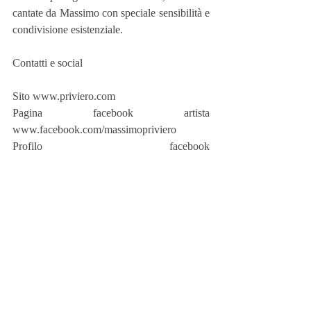
cantate da Massimo con speciale sensibilità e 
condivisione esistenziale.
Contatti e social
Sito www.priviero.com
Pagina facebook artista 
www.facebook.com/massimopriviero
Profilo facebook 
www.facebook.com/priviero
Twitter twitter.com/massimopriviero
youtube 
www.youtube.com/massimopriviero.live
Self www.self.it
Italy digital music 
www.italydigitalmusic.com