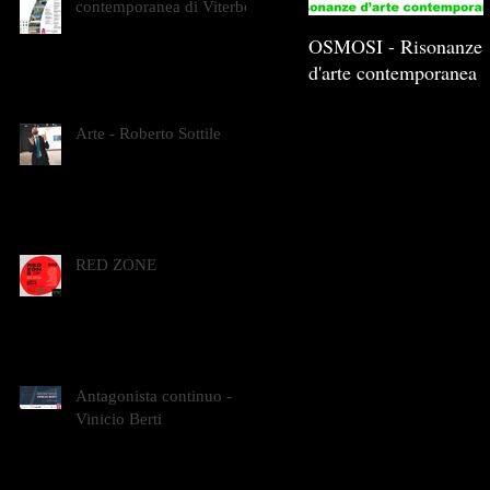
contemporanea di Viterbo
OSMOSI - Risonanze
d'arte contemporanea
Arte - Roberto Sottile
RED ZONE
Antagonista continuo -
Vinicio Berti