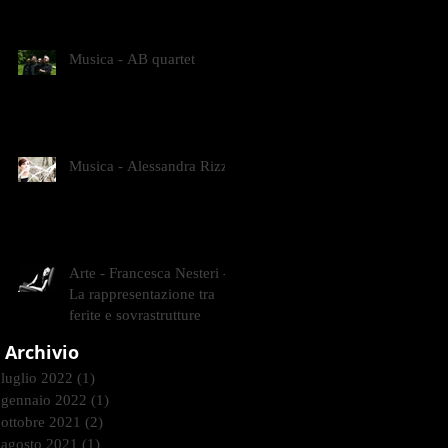
CONTEMPORANEI CHE
ANIMANO IL MUSEO D
Musica - AB quartet
Musica - Alessandra Rizzo
Arte - Francesca Nesteri -
La rappresentazione tra
ferite e sovrastrutture
Archivio
luglio 2022
(1)
1 post
gennaio 2022
(1)
1 post
ottobre 2021
(2)
2 post
agosto 2021
(1)
1 post