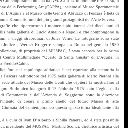
el Contemporaneo indetta da AMACI il 14 ottobre alle ore 17.30, il 
one della Performing Art (CAPPA), insieme al Museo Sperimentale 
L’Aquila e al Museo delle Genti d’Abruzzo di Pescara è lieta di 
nnis Kounellis, uno dei più grandi protagonisti dell’Arte Povera.
grafie che ripercorrono i momenti più intensi dei dieci anni di 
llis nella galleria di Lucio Amelio a Napoli e che compongono la 
ni: i viaggi straordinari di Jules Verne. Le fotografie sono state 
o Jodice e Werner Kruger e stampate a Roma nel gennaio 1980 
ollezione, di proprietà del MUSPAC, è stata esposta per la prima 
l Centro Multimediale “Quarto di Santa Giusta” di L’Aquila, in 
ro-Freddo/Caldo.
dici foto nel capoluogo adriatico è per riportare alla memoria la 
a Pescara nell’ottobre del 1975 nella galleria di Mario Pieroni alla 
ede attuale del Museo delle Genti che ospiterà la mostra fino al 
gno Borbonico inaugurò il 15 febbraio 1975 sotto l’egida della 
di Commercio e dell’Azienda di Soggiorno sotto la direzione 
 l’intento di creare il primo anello del futuro Museo di arte 
 Giornata del Contemporaneo questo spazio torna idealmente alla 
 a cura di Ivan D’Alberto e Sibilla Panerai, ed è stata possibile 
ci, presidente del MUSPAC, Martina Sconci, direttrice artistica del 