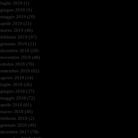
luglio 2019
(1)
1 post
giugno 2019
(5)
5 post
maggio 2019
(20)
20 post
aprile 2019
(21)
21 post
marzo 2019
(46)
46 post
febbraio 2019
(37)
37 post
gennaio 2019
(21)
21 post
dicembre 2018
(28)
28 post
novembre 2018
(48)
48 post
ottobre 2018
(76)
76 post
settembre 2018
(62)
62 post
agosto 2018
(14)
14 post
luglio 2018
(26)
26 post
giugno 2018
(37)
37 post
maggio 2018
(72)
72 post
aprile 2018
(61)
61 post
marzo 2018
(46)
46 post
febbraio 2018
(2)
2 post
gennaio 2018
(49)
49 post
dicembre 2017
(78)
78 post