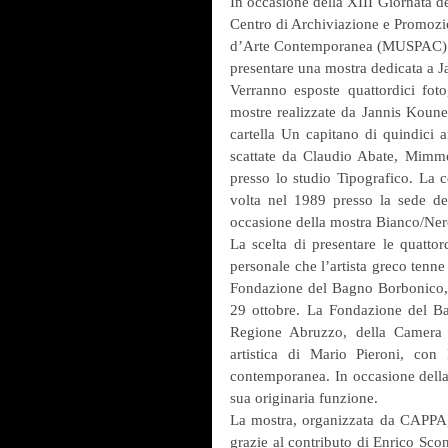
In occasione della XIII Giornata d
Centro di Archiviazione e Promozi
d’Arte Contemporanea (MUSPAC) di 
presentare una mostra dedicata a Ja
Verranno esposte quattordici foto
mostre realizzate da Jannis Koune
cartella Un capitano di quindici an
scattate da Claudio Abate, Mimm
presso lo studio Tipografico. La c
volta nel 1989 presso la sede de
occasione della mostra Bianco/Ne
La scelta di presentare le quattor
personale che l’artista greco tenne 
Fondazione del Bagno Borbonico, s
29 ottobre. La Fondazione del Ba
Regione Abruzzo, della Camera 
artistica di Mario Pieroni, con
contemporanea. In occasione della
sua originaria funzione.
La mostra, organizzata da CAPPA, è
grazie al contributo di Enrico Scon