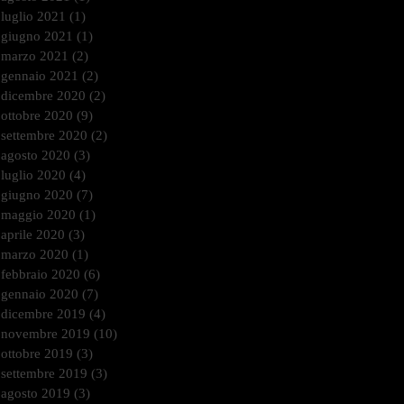
luglio 2021
(1)
1 post
giugno 2021
(1)
1 post
marzo 2021
(2)
2 post
gennaio 2021
(2)
2 post
dicembre 2020
(2)
2 post
ottobre 2020
(9)
9 post
settembre 2020
(2)
2 post
agosto 2020
(3)
3 post
luglio 2020
(4)
4 post
giugno 2020
(7)
7 post
maggio 2020
(1)
1 post
aprile 2020
(3)
3 post
marzo 2020
(1)
1 post
febbraio 2020
(6)
6 post
gennaio 2020
(7)
7 post
dicembre 2019
(4)
4 post
novembre 2019
(10)
10 post
ottobre 2019
(3)
3 post
settembre 2019
(3)
3 post
agosto 2019
(3)
3 post