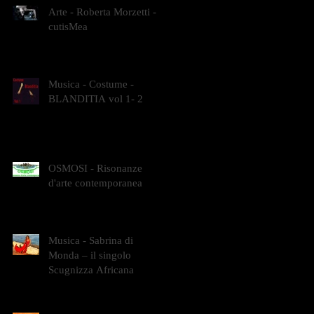
Arte - Roberta Morzetti -
cutisMea
Musica - Costume -
BLANDITIA vol 1- 2
OSMOSI - Risonanze
d'arte contemporanea
Musica - Sabrina di
Monda – il singolo
Scugnizza Africana