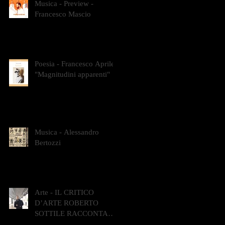
Musica - Preview -
Francesco Mascio
Poesia - Francesco Aprile -
"Magnitudini apparenti"
Musica - Alessandro
Bertozzi
Arte - IL CRITICO
D’ARTE ROBERTO
SOTTILE RACCONTA
GLI INTRECCI