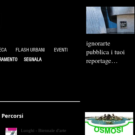
ignorarte
ECA
FLASH URBANI
EVENTI
pubblica i tuoi
reportage
RAMENTO
SEGNALA
fotografici
Percorsi
Luoghi - Biennale d'arte