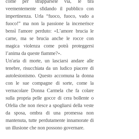
come per strapparsele via, le tira 
veementemente sfidando il pubblico con 
impertinenza. Urla “fuoco, fuoco, vado a 
fuoco!” ma non la passione la incenerisce 
bensì l'amore perduto: «L’amore brucia le 
carne, ma se brucia anche le rocce con 
magica violenza come potrà proteggersi 
l’anima da queste fiamme?».
Un'aria di morte, un lasciarsi andare alle 
tenebre, risucchiata da un ludico piacere di 
autolesionismo. Questo accomuna la donna 
con le sue compagne di sorte, come la 
vernacolare Donna Carmela che fa colare 
sulla propria pelle gocce di cera bollente o 
Ofelia che non riesce a spogliarsi della veste 
da sposa, ombra di una promessa non 
mantenuta, tutte perdutamente innamorate di 
un illusione che non possono governare.