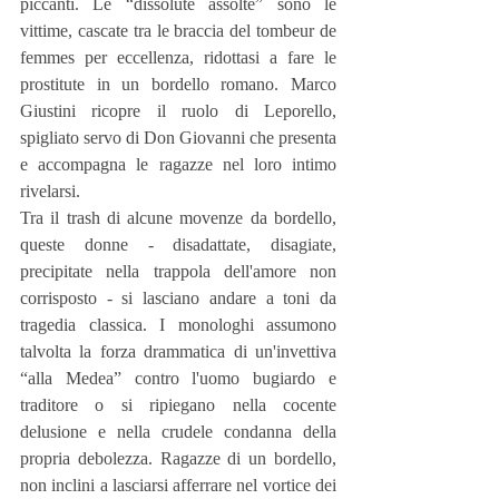
piccanti. Le “dissolute assolte” sono le 
vittime, cascate tra le braccia del tombeur de 
femmes per eccellenza, ridottasi a fare le 
prostitute in un bordello romano. Marco 
Giustini ricopre il ruolo di Leporello, 
spigliato servo di Don Giovanni che presenta 
e accompagna le ragazze nel loro intimo 
rivelarsi.
Tra il trash di alcune movenze da bordello, 
queste donne - disadattate, disagiate, 
precipitate nella trappola dell'amore non 
corrisposto - si lasciano andare a toni da 
tragedia classica. I monologhi assumono 
talvolta la forza drammatica di un'invettiva 
“alla Medea” contro l'uomo bugiardo e 
traditore o si ripiegano nella cocente 
delusione e nella crudele condanna della 
propria debolezza. Ragazze di un bordello, 
non inclini a lasciarsi afferrare nel vortice dei 