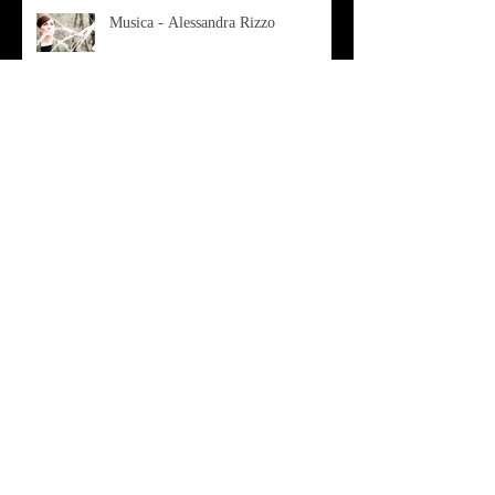
Musica - Alessandra Rizzo
Arte - Francesca Nesteri - La
rappresentazione tra ferite e
sovrastrutture
Archivio
luglio 2022
(1)
1 post
gennaio 2022
(1)
1 post
ottobre 2021
(2)
2 post
agosto 2021
(1)
1 post
luglio 2021
(1)
1 post
giugno 2021
(1)
1 post
marzo 2021
(2)
2 post
gennaio 2021
(2)
2 post