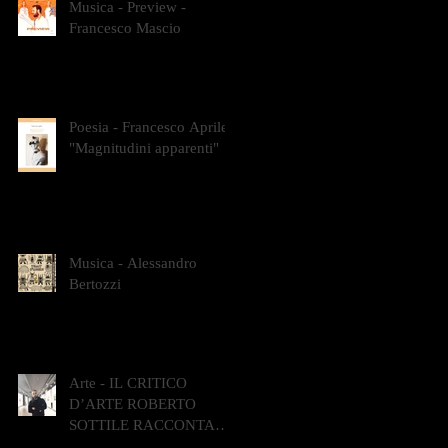
Musica - Preview -
Francesco Mascio
Poesia - Francesco Aprile -
"Magnitudini apparenti"
Musica - Alessandro
Bertozzi
Arte - IL CRITICO
D’ARTE ROBERTO
SOTTILE RACCONTA
GLI INTRECCI