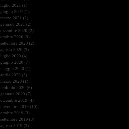
luglio 2021
(1)
1 post
giugno 2021
(1)
1 post
marzo 2021
(2)
2 post
gennaio 2021
(2)
2 post
dicembre 2020
(2)
2 post
ottobre 2020
(9)
9 post
settembre 2020
(2)
2 post
agosto 2020
(3)
3 post
luglio 2020
(4)
4 post
giugno 2020
(7)
7 post
maggio 2020
(1)
1 post
aprile 2020
(3)
3 post
marzo 2020
(1)
1 post
febbraio 2020
(6)
6 post
gennaio 2020
(7)
7 post
dicembre 2019
(4)
4 post
novembre 2019
(10)
10 post
ottobre 2019
(3)
3 post
settembre 2019
(3)
3 post
agosto 2019
(3)
3 post