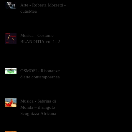
Arte - Roberta Morzetti -
cutisMea
Musica - Costume -
BLANDITIA vol 1- 2
OSMOSI - Risonanze
d'arte contemporanea
Musica - Sabrina di
Monda – il singolo
Scugnizza Africana