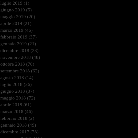
luglio 2019
(1)
1 post
giugno 2019
(5)
5 post
maggio 2019
(20)
20 post
aprile 2019
(21)
21 post
marzo 2019
(46)
46 post
febbraio 2019
(37)
37 post
gennaio 2019
(21)
21 post
dicembre 2018
(28)
28 post
novembre 2018
(48)
48 post
ottobre 2018
(76)
76 post
settembre 2018
(62)
62 post
agosto 2018
(14)
14 post
luglio 2018
(26)
26 post
giugno 2018
(37)
37 post
maggio 2018
(72)
72 post
aprile 2018
(61)
61 post
marzo 2018
(46)
46 post
febbraio 2018
(2)
2 post
gennaio 2018
(49)
49 post
dicembre 2017
(78)
78 post