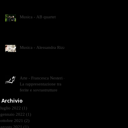
CONTEMPORANEI CHE
ANIMANO IL MUSEO D
Musica - AB quartet
Musica - Alessandra Rizzo
Arte - Francesca Nesteri -
La rappresentazione tra
ferite e sovrastrutture
Archivio
luglio 2022
(1)
1 post
gennaio 2022
(1)
1 post
ottobre 2021
(2)
2 post
agosto 2021
(1)
1 post