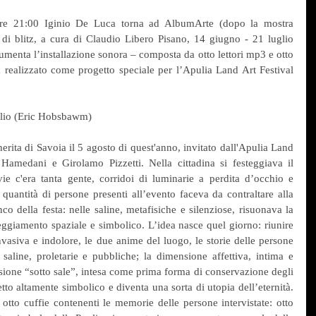
ore 21:00 Iginio De Luca torna ad AlbumArte (dopo la mostra 
di blitz, a cura di Claudio Libero Pisano, 14 giugno - 21 luglio 
enta l’installazione sonora – composta da otto lettori mp3 e otto 
 realizzato come progetto speciale per l’Apulia Land Art Festival 
oblio (Eric Hobsbawm)
rita di Savoia il 5 agosto di quest'anno, invitato dall'Apulia Land 
 Hamedani e Girolamo Pizzetti. Nella cittadina si festeggiava il 
e c'era tanta gente, corridoi di luminarie a perdita d’occhio e 
quantità di persone presenti all’evento faceva da contraltare alla 
co della festa: nelle saline, metafisiche e silenziose, risuonava la 
teggiamento spaziale e simbolico. L’idea nasce quel giorno: riunire 
vasiva e indolore, le due anime del luogo, le storie delle persone 
 saline, proletarie e pubbliche; la dimensione affettiva, intima e 
ssione “sotto sale”, intesa come prima forma di conservazione degli 
to altamente simbolico e diventa una sorta di utopia dell’eternità. 
otto cuffie contenenti le memorie delle persone intervistate: otto 