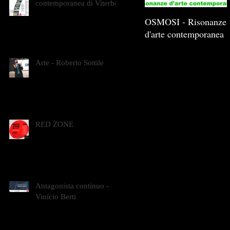
contemporanea di Viterbo
OSMOSI - Risonanze
d'arte contemporanea
Arte - Roberto Sottile
RED ZONE
Antagonista continuo -
Vinicio Berti