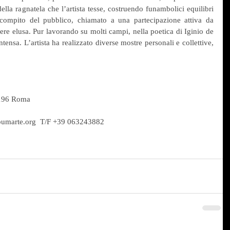
ella ragnatela che l’artista tesse, costruendo funambolici equilibri 
 compito del pubblico, chiamato a una partecipazione attiva da 
re elusa. Pur lavorando su molti campi, nella poetica di Iginio de 
ensa. L’artista ha realizzato diverse mostre personali e collettive, 
0196 Roma 
umarte.org  T/F +39 063243882 