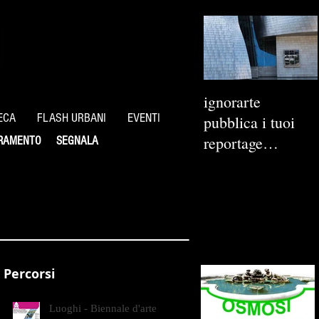
ignorarte
ECA
FLASH URBANI
EVENTI
pubblica i tuoi
reportage
RAMENTO
SEGNALA
fotografici
Percorsi
Luoghi - Biennale d'arte