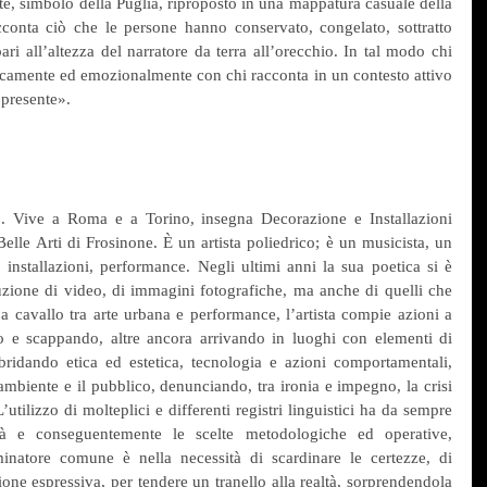
e, simbolo della Puglia, riproposto in una mappatura casuale della 
cconta ciò che le persone hanno conservato, congelato, sottratto 
ri all’altezza del narratore da terra all’orecchio. In tal modo chi 
fisicamente ed emozionalmente con chi racconta in un contesto attivo 
 presente».
. Vive a Roma e a Torino, insegna Decorazione e Installazioni 
lle Arti di Frosinone. È un artista poliedrico; è un musicista, un 
, installazioni, performance. Negli ultimi anni la sua poetica si è 
uzione di video, di immagini fotografiche, ma anche di quelli che 
 a cavallo tra arte urbana e performance, l’artista compie azioni a 
do e scappando, altre ancora arrivando in luoghi con elementi di 
bridando etica ed estetica, tecnologia e azioni comportamentali, 
ambiente e il pubblico, denunciando, tra ironia e impegno, la crisi 
utilizzo di molteplici e differenti registri linguistici ha da sempre 
lità e conseguentemente le scelte metodologiche ed operative, 
inatore comune è nella necessità di scardinare le certezze, di 
one espressiva, per tendere un tranello alla realtà, sorprendendola 