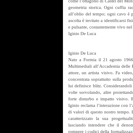
come l’ottagono di Castel del Mont
geometria storica. Ogni cuffia ra
all’oblio del tempo; ogni cavo è pa
ascolta è invitato a identificarsi 
e pulsante, costantemente vivo nel
Iginio De Luca
Iginio De Luca
Nato a Formia il 21 agosto 1966
Multimediali all’Accademia delle Be
attore, un artista visivo. Fa video
concentrata soprattutto sulla prod
lui definisce blitz. Considerandoli
volte sorvolando, altre proiettan
forte disturbo e impatto visivo. I
Iginio reclama l’interazione con l’
di valori di questo nostro tempo. L’
caratterizzato la sua progettua
lasciando intendere che il denom
rompere i codici della formalizzazi