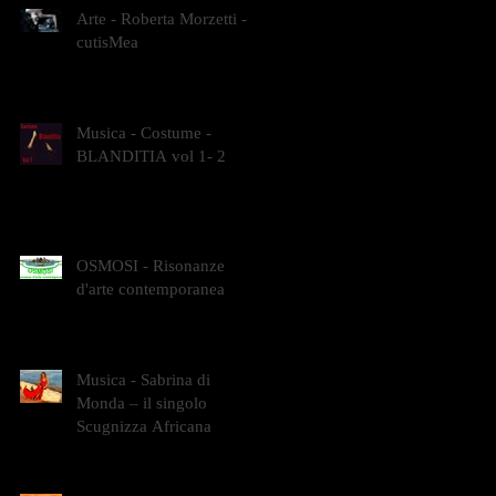
Arte - Roberta Morzetti -
cutisMea
Musica - Costume -
BLANDITIA vol 1- 2
OSMOSI - Risonanze
d'arte contemporanea
Musica - Sabrina di
Monda – il singolo
Scugnizza Africana