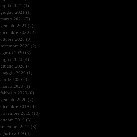
luglio 2021
(1)
1 post
giugno 2021
(1)
1 post
marzo 2021
(2)
2 post
gennaio 2021
(2)
2 post
dicembre 2020
(2)
2 post
ottobre 2020
(9)
9 post
settembre 2020
(2)
2 post
agosto 2020
(3)
3 post
luglio 2020
(4)
4 post
giugno 2020
(7)
7 post
maggio 2020
(1)
1 post
aprile 2020
(3)
3 post
marzo 2020
(1)
1 post
febbraio 2020
(6)
6 post
gennaio 2020
(7)
7 post
dicembre 2019
(4)
4 post
novembre 2019
(10)
10 post
ottobre 2019
(3)
3 post
settembre 2019
(3)
3 post
agosto 2019
(3)
3 post