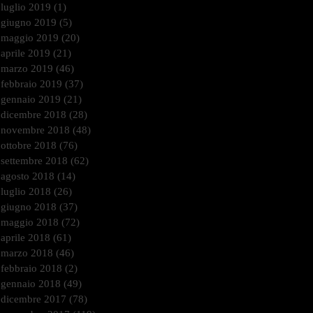
luglio 2019
(1)
1 post
giugno 2019
(5)
5 post
maggio 2019
(20)
20 post
aprile 2019
(21)
21 post
marzo 2019
(46)
46 post
febbraio 2019
(37)
37 post
gennaio 2019
(21)
21 post
dicembre 2018
(28)
28 post
novembre 2018
(48)
48 post
ottobre 2018
(76)
76 post
settembre 2018
(62)
62 post
agosto 2018
(14)
14 post
luglio 2018
(26)
26 post
giugno 2018
(37)
37 post
maggio 2018
(72)
72 post
aprile 2018
(61)
61 post
marzo 2018
(46)
46 post
febbraio 2018
(2)
2 post
gennaio 2018
(49)
49 post
dicembre 2017
(78)
78 post