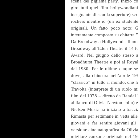
scena del pigiama party. Iniziò co
giro tutti quei film hollywoodian
insegnante di scuola superiore) scri
rockers mentre io (un ex studente
originali. Un fatto poco noto: 
interamente composto su chitarra.”
Da Broadway a Hollywood - Il musi
Broadway all’Eden Theatre il 14 fe
Award. Nel giugno dello stesso an
Broadhurst Theatre e poi al Royal
del 1980. Per le ultime cinque set
dove, alla chiusura nell’aprile 1
“classico” in tutto il mondo, che h
Travolta (interprete di un ruolo m
film del 1978 – diretto da Randal 
al fianco di Olivia Newton-John) e
Nielsen Music ha iniziato a tracci
Rimasta per settimane in vetta alle 
giovani e far sentire giovani gli
versione cinematografica da Olivi
migliore canzone originale nel 19