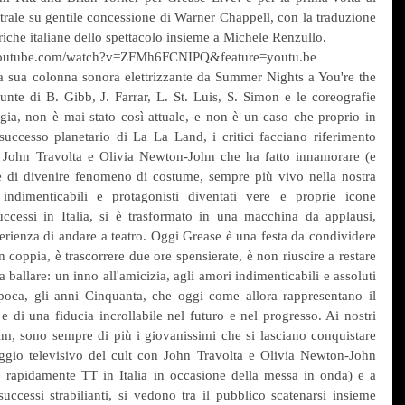
trale su gentile concessione di Warner Chappell, con la traduzione 
iriche italiane dello spettacolo insieme a Michele Renzullo.
w.youtube.com/watch?v=ZFMh6FCNIPQ&feature=youtu.be
sua colonna sonora elettrizzante da Summer Nights a You're the 
te di B. Gibb, J. Farrar, L. St. Luis, S. Simon e le coreografie 
ergia, non è mai stato così attuale, e non è un caso che proprio in 
 successo planetario di La La Land, i critici facciano riferimento 
 John Travolta e Olivia Newton-John che ha fatto innamorare (e 
ce di divenire fenomeno di costume, sempre più vivo nella nostra 
 indimenticabili e protagonisti diventati vere e proprie icone 
uccessi in Italia, si è trasformato in una macchina da applausi, 
rienza di andare a teatro. Oggi Grease è una festa da condividere 
in coppia, è trascorrere due ore spensierate, è non riuscire a restare 
 ballare: un inno all'amicizia, agli amori indimenticabili e assoluti 
epoca, gli anni Cinquanta, che oggi come allora rappresentano il 
di una fiducia incrollabile nel futuro e nel progresso. Ai nostri 
ilm, sono sempre di più i giovanissimi che si lasciano conquistare 
gio televisivo del cult con John Travolta e Olivia Newton-John 
 rapidamente TT in Italia in occasione della messa in onda) e a 
uccessi strabilianti, si vedono tra il pubblico scatenarsi insieme 