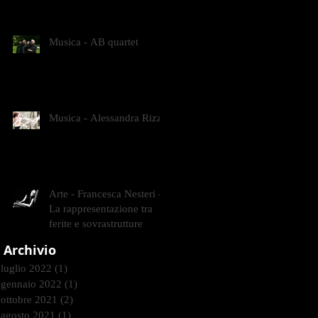
CONTEMPORANEI CHE
ANIMANO IL MUSEO D
Musica - AB quartet
Musica - Alessandra Rizzo
Arte - Francesca Nesteri -
La rappresentazione tra
ferite e sovrastrutture
Archivio
luglio 2022
(1)
1 post
gennaio 2022
(1)
1 post
ottobre 2021
(2)
2 post
agosto 2021
(1)
1 post