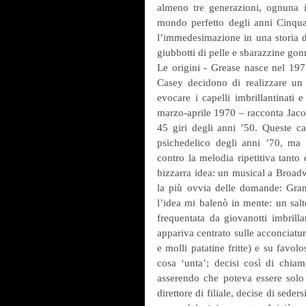
almeno tre generazioni, ognuna i
mondo perfetto degli anni Cinquant
l’immedesimazione in una storia d’a
giubbotti di pelle e sbarazzine gon
Le origini - Grease nasce nel 19
Casey decidono di realizzare un
evocare i capelli imbrillantinati e
marzo-aprile 1970 – racconta Jacobs
45 giri degli anni ’50. Queste ca
psichedelico degli anni ’70, ma
contro la melodia ripetitiva tanto
bizzarra idea: un musical a Broadw
la più ovvia delle domande: Grand
l’idea mi balenò in mente: un salto
frequentata da giovanotti imbrilla
appariva centrato sulle acconciatu
e molli patatine fritte) e su favolo
cosa ‘unta’; decisi così di chiam
asserendo che poteva essere solo
direttore di filiale, decise di sede