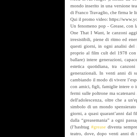
mondo inserito in una versione tea
di Franco Travaglio, che firma le l
Qui il promo video: https://ww
Un fenomeno pop - Grease, con la 
One That I Want, le canzoni aggiun
irresistibili, piene di ritmo ed en
questi giorni, in ogni analisi del
proprio al film cult del 1978 con
ballare) intere generazioni, capa
estetica quotidiana, tra canzoni
generazionali. In venti anni di s
cambiando il modo di vivere l’espe
con amici, figli, famiglie intere o 
fermi sulle poltrone ma scatenarsi a
dell'adolescenza, oltre che a un'
simbolo di un mondo spensierato e 
giorni, a quasi quarant’anni dal f
dalla “greasemania” a ogni passag
(l’hashtag 
#grease
 diventa sempre
teatro, dove, dopo venti anni di s