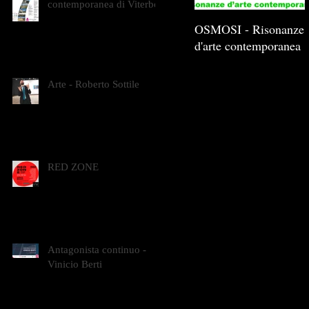
contemporanea di Viterbo
OSMOSI - Risonanze
d'arte contemporanea
Arte - Roberto Sottile
RED ZONE
Antagonista continuo -
Vinicio Berti