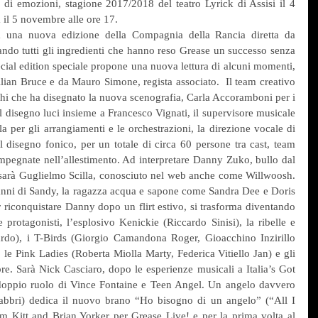
o di emozioni, stagione 2017/2018 del teatro Lyrick di Assisi il 4 
 il 5 novembre alle ore 17.
 una nuova edizione della Compagnia della Rancia diretta da 
do tutti gli ingredienti che hanno reso Grease un successo senza 
cial edition speciale propone una nuova lettura di alcuni momenti, 
lian Bruce e da Mauro Simone, regista associato.  Il team creativo 
 che ha disegnato la nuova scenografia, Carla Accoramboni per i 
il disegno luci insieme a Francesco Vignati, il supervisore musicale 
 per gli arrangiamenti e le orchestrazioni, la direzione vocale di 
 disegno fonico, per un totale di circa 60 persone tra cast, team 
impegnate nell’allestimento. Ad interpretare Danny Zuko, bullo dal 
 sarà Guglielmo Scilla, conosciuto nel web anche come Willwoosh. 
anni di Sandy, la ragazza acqua e sapone come Sandra Dee e Doris 
 riconquistare Danny dopo un flirt estivo, si trasforma diventando 
e protagonisti, l’esplosivo Kenickie (Riccardo Sinisi), la ribelle e 
do), i T-Birds (Giorgio Camandona Roger, Gioacchino Inzirillo 
 Pink Ladies (Roberta Miolla Marty, Federica Vitiello Jan) e gli 
re. Sarà Nick Casciaro, dopo le esperienze musicali a Italia’s Got 
l doppio ruolo di Vince Fontaine e Teen Angel. Un angelo davvero 
Fabbri) dedica il nuovo brano “Ho bisogno di un angelo” (“All I 
m Kitt and Brian Yorker per Grease Live! e per la prima volta al 