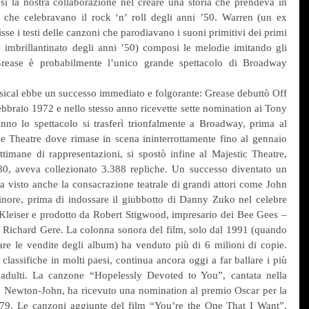
sì la nostra collaborazione nel creare una storia che prendeva in 
i che celebravano il rock ‘n’ roll degli anni ’50. Warren (un ex 
sse i testi delle canzoni che parodiavano i suoni primitivi dei primi 
 imbrillantinato degli anni ’50) composi le melodie imitando gli 
Grease è probabilmente l’unico grande spettacolo di Broadway 
cal ebbe un successo immediato e folgorante: Grease debuttò Off 
bbraio 1972 e nello stesso anno ricevette sette nomination ai Tony 
no lo spettacolo si trasferì trionfalmente a Broadway, prima al 
e Theatre dove rimase in scena ininterrottamente fino al gennaio 
timane di rappresentazioni, si spostò infine al Majestic Theatre, 
980, aveva collezionato 3.388 repliche. Un successo diventato un 
a visto anche la consacrazione teatrale di grandi attori come John 
inore, prima di indossare il giubbotto di Danny Zuko nel celebre 
Kleiser e prodotto da Robert Stigwood, impresario dei Bee Gees – 
 Richard Gere. La colonna sonora del film, solo dal 1991 (quando 
are le vendite degli album) ha venduto più di 6 milioni di copie. 
classifiche in molti paesi, continua ancora oggi a far ballare i più 
 adulti. La canzone “Hopelessly Devoted to You”, cantata nella 
a Newton-John, ha ricevuto una nomination al premio Oscar per la 
79. Le canzoni aggiunte del film “You’re the One That I Want”, 