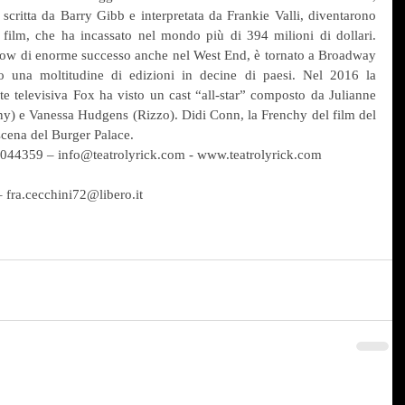
 scritta da Barry Gibb e interpretata da Frankie Valli, diventarono 
 film, che ha incassato nel mondo più di 394 milioni di dollari. 
ow di enorme successo anche nel West End, è tornato a Broadway 
una moltitudine di edizioni in decine di paesi. Nel 2016 la 
e televisiva Fox ha visto un cast “all-star” composto da Julianne 
) e Vanessa Hudgens (Rizzo). Didi Conn, la Frenchy del film del 
scena del Burger Palace. 
8044359 – info@teatrolyrick.com - www.teatrolyrick.com  
fra.cecchini72@libero.it