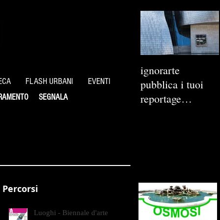
ignorarte
ECA
FLASH URBANI
EVENTI
pubblica i tuoi
reportage
RAMENTO
SEGNALA
fotografici
Percorsi
Luoghi - Biennale d'arte