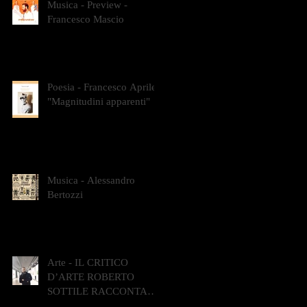
Musica - Preview -
Francesco Mascio
Poesia - Francesco Aprile -
"Magnitudini apparenti"
Musica - Alessandro
Bertozzi
Arte - IL CRITICO
D’ARTE ROBERTO
SOTTILE RACCONTA
GLI INTRECCI