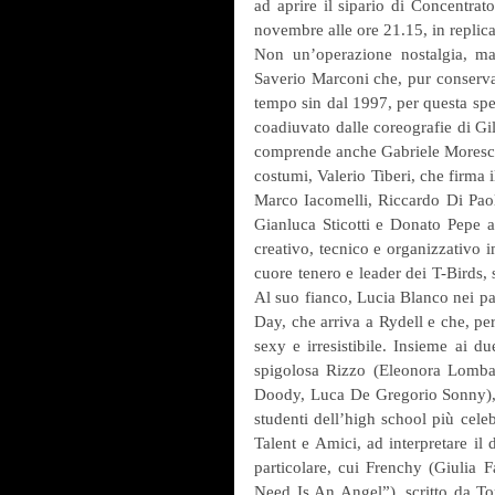
ad aprire il sipario di Concentrat
novembre alle ore 21.15, in replica
Non un’operazione nostalgia, ma
Saverio Marconi che, pur conservan
tempo sin dal 1997, per questa spe
coadiuvato dalle coreografie di Gil
comprende anche Gabriele Moreschi
costumi, Valerio Tiberi, che firma 
Marco Iacomelli, Riccardo Di Paola
Gianluca Sticotti e Donato Pepe al
creativo, tecnico e organizzativo 
cuore tenero e leader dei T-Birds,
Al suo fianco, Lucia Blanco nei p
Day, che arriva a Rydell e che, per
sexy e irresistibile. Insieme ai du
spigolosa Rizzo (Eleonora Lombar
Doody, Luca De Gregorio Sonny), le
studenti dell’high school più celeb
Talent e Amici, ad interpretare i
particolare, cui Frenchy (Giulia 
Need Is An Angel”), scritto da To