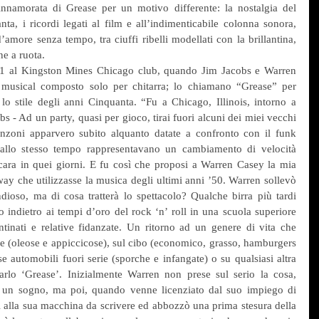
nnamorata di Grease per un motivo differente: la nostalgia del 
a, i ricordi legati al film e all’indimenticabile colonna sonora, 
more senza tempo, tra ciuffi ribelli modellati con la brillantina, 
ne a ruota.
71 al Kingston Mines Chicago club, quando Jim Jacobs e Warren 
 musical composto solo per chitarra; lo chiamano “Grease” per 
 lo stile degli anni Cinquanta. “Fu a Chicago, Illinois, intorno a 
 - Ad un party, quasi per gioco, tirai fuori alcuni dei miei vecchi 
nzoni apparvero subito alquanto datate a confronto con il funk 
 allo stesso tempo rappresentavano un cambiamento di velocità 
 cara in quei giorni. E fu così che proposi a Warren Casey la mia 
ay che utilizzasse la musica degli ultimi anni ’50. Warren sollevò 
ioso, ma di cosa tratterà lo spettacolo? Qualche birra più tardi 
 indietro ai tempi d’oro del rock ‘n’ roll in una scuola superiore 
ntinati e relative fidanzate. Un ritorno ad un genere di vita che 
re (oleose e appiccicose), sul cibo (economico, grasso, hamburgers 
se automobili fuori serie (sporche e infangate) o su qualsiasi altra 
arlo ‘Grease’. Inizialmente Warren non prese sul serio la cosa, 
 un sogno, ma poi, quando venne licenziato dal suo impiego di 
rsi alla sua macchina da scrivere ed abbozzò una prima stesura della 