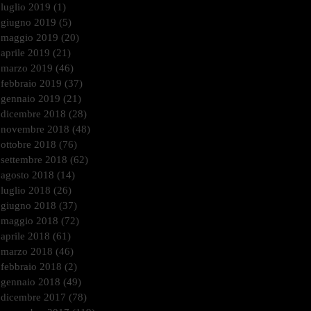
luglio 2019
(1)
1 post
giugno 2019
(5)
5 post
maggio 2019
(20)
20 post
aprile 2019
(21)
21 post
marzo 2019
(46)
46 post
febbraio 2019
(37)
37 post
gennaio 2019
(21)
21 post
dicembre 2018
(28)
28 post
novembre 2018
(48)
48 post
ottobre 2018
(76)
76 post
settembre 2018
(62)
62 post
agosto 2018
(14)
14 post
luglio 2018
(26)
26 post
giugno 2018
(37)
37 post
maggio 2018
(72)
72 post
aprile 2018
(61)
61 post
marzo 2018
(46)
46 post
febbraio 2018
(2)
2 post
gennaio 2018
(49)
49 post
dicembre 2017
(78)
78 post