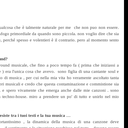
lcosa che è talmente naturale per me  che non puo non essere. 
sfogo primordiale da quando sono piccola. non voglio dire che sia 
, perché spesso e volentieri è il contrario. pero al momento sento 
ound?
und musicale, che fino a poco tempo fa ( prima che iniziassi a 
 ) era l'unica cosa che avevo.  sono figlia di una cantante soul e 
 di musica , per cui nella mia vita ho veramente ascoltato tanta 
eri musicali e credo che questa contaminazione e commistione sia 
, e spero vivamente che emerga anche dalle mie canzoni . sono 
a techno-house. miro a prendere un po' di tutto e unirlo nel mio 
siste tra i tuoi testi e la tua musica …
rtantissimo , la dinamica della musica di una canzone deve 