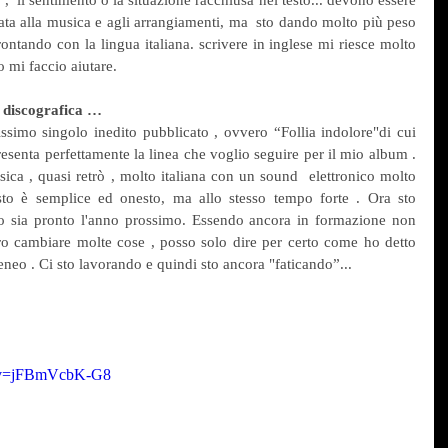
  il sentimento o la situazione racchiusa nel testo... devono essere 
ta alla musica e agli arrangiamenti, ma  sto dando molto più peso 
ntando con la lingua italiana. scrivere in inglese mi riesce molto 
o mi faccio aiutare.
” discografica …
issimo singolo inedito pubblicato , ovvero “Follia indolore"di cui 
senta perfettamente la linea che voglio seguire per il mio album . 
ca , quasi retrò , molto italiana con un sound  elettronico molto 
sto è semplice ed onesto, ma allo stesso tempo forte . Ora sto 
o sia pronto l'anno prossimo. Essendo ancora in formazione non 
ro cambiare molte cose , posso solo dire per certo come ho detto 
neo . Ci sto lavorando e quindi sto ancora "faticando”...
h?v=jFBmVcbK-G8