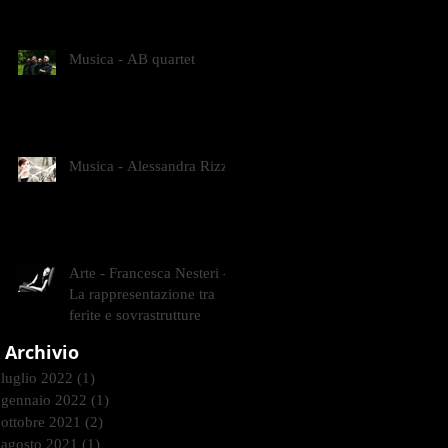
CONTEMPORANEI CHE
ANIMANO IL MUSEO D
Musica - AB quartet
Musica - Alessandra Rizzo
Arte - Francesca Nesteri -
La rappresentazione tra
ferite e sovrastrutture
Archivio
luglio 2022
(1)
1 post
gennaio 2022
(1)
1 post
ottobre 2021
(2)
2 post
agosto 2021
(1)
1 post