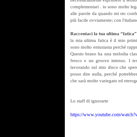
necessariamente esprimere il senso ,
complementari . io sono molto lega
alle parole da quando mi sto confro
più facile ovviamente; con l'italian
Raccontaci la tua ultima “fatica
la mia ultima fatica è il mio prim
sono molto entusiasta perché rappre
Questo brano ha una melodia classi
fresco e un groove intenso. I te
lavorando sul mio disco che sper
posso dire nulla, perché potrebbe
che sarà molto variegato ed eteroge
Lo staff di ignorarte
https://www.youtube.com/watc