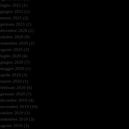
luglio 2021
(1)
1 post
giugno 2021
(1)
1 post
marzo 2021
(2)
2 post
gennaio 2021
(2)
2 post
dicembre 2020
(2)
2 post
ottobre 2020
(9)
9 post
settembre 2020
(2)
2 post
agosto 2020
(3)
3 post
luglio 2020
(4)
4 post
giugno 2020
(7)
7 post
maggio 2020
(1)
1 post
aprile 2020
(3)
3 post
marzo 2020
(1)
1 post
febbraio 2020
(6)
6 post
gennaio 2020
(7)
7 post
dicembre 2019
(4)
4 post
novembre 2019
(10)
10 post
ottobre 2019
(3)
3 post
settembre 2019
(3)
3 post
agosto 2019
(3)
3 post