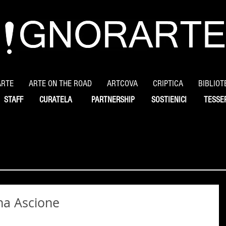
ARTE
ARTE ON THE ROAD
ARTCOVA
CRIPTICA
BIBLIOT
STAFF
CURATELA
PARTNERSHIP
SOSTIENICI
TESSE
na Ascione