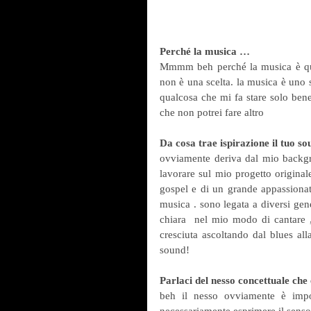
Perché la musica …
Mmmm beh perché la musica è qua
non è una scelta. la musica è uno 
qualcosa che mi fa stare solo bene
che non potrei fare altro 
Da cosa trae ispirazione il tuo s
ovviamente deriva dal mio backgro
lavorare sul mio progetto originale
gospel e di un grande appassionato
musica . sono legata a diversi gen
chiara  nel mio modo di cantare 
cresciuta ascoltando dal blues all
sound!
Parlaci del nesso concettuale che e
beh il nesso ovviamente è impo