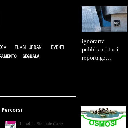
ignorarte
ECA
FLASH URBANI
EVENTI
pubblica i tuoi
reportage
RAMENTO
SEGNALA
fotografici
Percorsi
Luoghi - Biennale d'arte