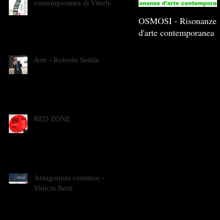
contemporanea di Viterbo
OSMOSI - Risonanze
d'arte contemporanea
Arte - Roberto Sottile
RED ZONE
Antagonista continuo -
Vinicio Berti