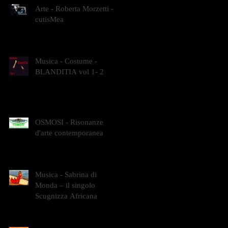
Arte - Roberta Morzetti -
cutisMea
Musica - Costume -
BLANDITIA vol 1- 2
OSMOSI - Risonanze
d'arte contemporanea
Musica - Sabrina di
Monda – il singolo
Scugnizza Africana