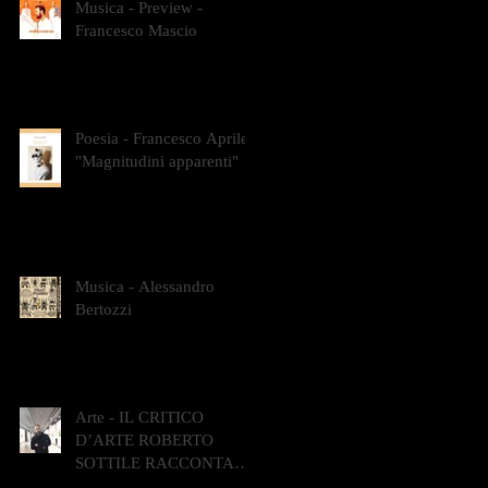
Musica - Preview -
Francesco Mascio
Poesia - Francesco Aprile -
"Magnitudini apparenti"
Musica - Alessandro
Bertozzi
Arte - IL CRITICO
D’ARTE ROBERTO
SOTTILE RACCONTA
GLI INTRECCI