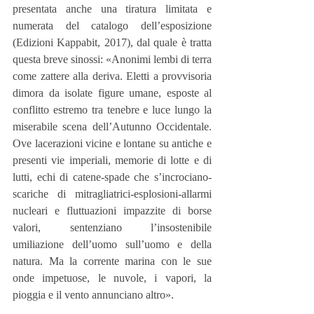
presentata anche una tiratura limitata e 
numerata del catalogo dell’esposizione 
(Edizioni Kappabit, 2017), dal quale è tratta 
questa breve sinossi: «Anonimi lembi di terra 
come zattere alla deriva. Eletti a provvisoria 
dimora da isolate figure umane, esposte al 
conflitto estremo tra tenebre e luce lungo la 
miserabile scena dell’Autunno Occidentale. 
Ove lacerazioni vicine e lontane su antiche e 
presenti vie imperiali, memorie di lotte e di 
lutti, echi di catene-spade che s’incrociano-
scariche di mitragliatrici-esplosioni-allarmi 
nucleari e fluttuazioni impazzite di borse 
valori, sentenziano l’insostenibile 
umiliazione dell’uomo sull’uomo e della 
natura. Ma la corrente marina con le sue 
onde impetuose, le nuvole, i vapori, la 
pioggia e il vento annunciano altro».