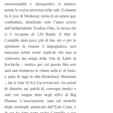
omosessualità e sieropositivi si intuisce 
presto la scarsa presenza nelle sale. Eclatante 
fu il caso di Weekend, storia di un amore gay 
combattuto, distribuito solo l’anno scorso 
dall’indipendente Teodora Film, la stessa che 
si è occupata di 120 Battiti. Il film di 
Campillo dura poco più di due ore e per lo 
spettatore la visione è impegnativa: non 
mancano infatti scene esplicite che non si 
vedevano dai tempi della Vita di Adele di 
Kechiche – motivo per cui questo film non 
sarà mai trasmesso in chiaro sulla tv di Stato, 
a patto di tagli in stile Brokeback Mountain 
-, ma le lotte di Act Up avvincono, tra azioni 
di disturbo sui palchi di convegni medici e 
raid con sangue finto negli uffici di Big 
Pharma. L’associazione, nata sul modello 
degli omologhi americani dell’East Coast, e 
di cui ha fatto parte anche Campillo a suo 