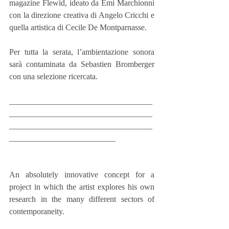
magazine Flewid, ideato da Emi Marchionni 
con la direzione creativa di Angelo Cricchi e 
quella artistica di Cecile De Montparnasse. 
Per tutta la serata, l’ambientazione sonora 
sarà contaminata da Sebastien Bromberger 
con una selezione ricercata. 
___________________________________
___________________________________
___________________________________
__________________________
An absolutely innovative concept for a 
project in which the artist explores his own 
research in the many different sectors of 
contemporaneity.