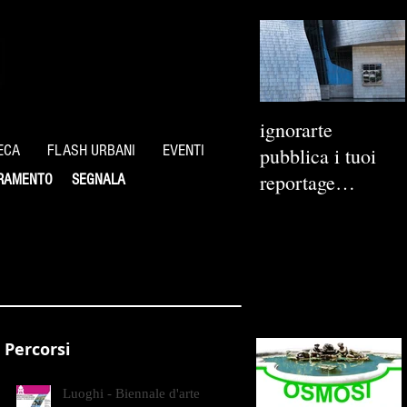
ignorarte
ECA
FLASH URBANI
EVENTI
pubblica i tuoi
reportage
RAMENTO
SEGNALA
fotografici
Percorsi
Luoghi - Biennale d'arte