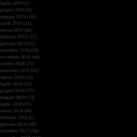
luglio 2019
(1)
1 post
giugno 2019
(5)
5 post
maggio 2019
(20)
20 post
aprile 2019
(21)
21 post
marzo 2019
(46)
46 post
febbraio 2019
(37)
37 post
gennaio 2019
(21)
21 post
dicembre 2018
(28)
28 post
novembre 2018
(48)
48 post
ottobre 2018
(76)
76 post
settembre 2018
(62)
62 post
agosto 2018
(14)
14 post
luglio 2018
(26)
26 post
giugno 2018
(37)
37 post
maggio 2018
(72)
72 post
aprile 2018
(61)
61 post
marzo 2018
(46)
46 post
febbraio 2018
(2)
2 post
gennaio 2018
(49)
49 post
dicembre 2017
(78)
78 post