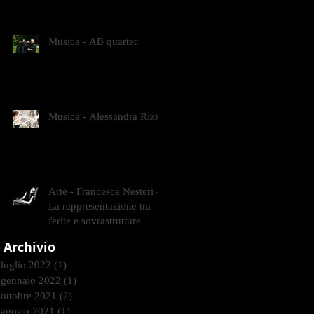
CONTEMPORANEI CHE
ANIMANO IL MUSEO D
Musica - AB quartet
Musica - Alessandra Rizzo
Arte - Francesca Nesteri -
La rappresentazione tra
ferite e sovrastrutture
Archivio
luglio 2022
(1)
1 post
gennaio 2022
(1)
1 post
ottobre 2021
(2)
2 post
agosto 2021
(1)
1 post