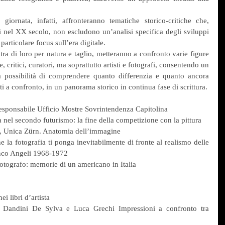
giornata, infatti, affronteranno tematiche storico-critiche che, 
i nel XX secolo, non escludono un’analisi specifica degli sviluppi 
particolare focus sull’era digitale.
tra di loro per natura e taglio, metteranno a confronto varie figure 
te, critici, curatori, ma soprattutto artisti e fotografi, consentendo un 
a possibilità di comprendere quanto differenzia e quanto ancora 
i a confronto, in un panorama storico in continua fase di scrittura.
Responsabile Ufficio Mostre Sovrintendenza Capitolina
ia nel secondo futurismo: la fine della competizione con la pittura
, Unica Zürn. Anatomia dell’immagine
 la fotografia ti ponga inevitabilmente di fronte al realismo delle 
ranco Angeli 1968-1972
tografo: memorie di un americano in Italia
i libri d’artista
ro Dandini De Sylva e Luca Grechi Impressioni a confronto tra 