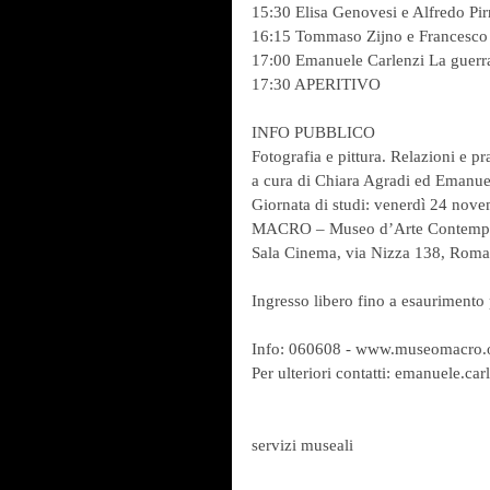
15:30 Elisa Genovesi e Alfredo Pir
16:15 Tommaso Zijno e Francesco Am
17:00 Emanuele Carlenzi La guerra d
17:30 APERITIVO
INFO PUBBLICO
Fotografia e pittura. Relazioni e pr
a cura di Chiara Agradi ed Emanue
Giornata di studi: venerdì 24 nove
MACRO – Museo d’Arte Contemp
Sala Cinema, via Nizza 138, Roma
Ingresso libero fino a esaurimento 
Info: 060608 - www.museomacro.
Per ulteriori contatti: emanuele.c
servizi museali      