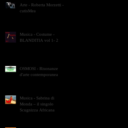
Arte - Roberta Morzetti -
cutisMea
Musica - Costume -
BLANDITIA vol 1- 2
OSMOSI - Risonanze
d'arte contemporanea
Musica - Sabrina di
Monda – il singolo
Scugnizza Africana