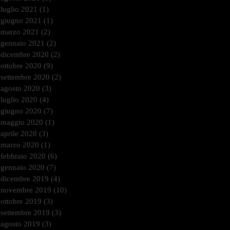
luglio 2021
(1)
1 post
giugno 2021
(1)
1 post
marzo 2021
(2)
2 post
gennaio 2021
(2)
2 post
dicembre 2020
(2)
2 post
ottobre 2020
(9)
9 post
settembre 2020
(2)
2 post
agosto 2020
(3)
3 post
luglio 2020
(4)
4 post
giugno 2020
(7)
7 post
maggio 2020
(1)
1 post
aprile 2020
(3)
3 post
marzo 2020
(1)
1 post
febbraio 2020
(6)
6 post
gennaio 2020
(7)
7 post
dicembre 2019
(4)
4 post
novembre 2019
(10)
10 post
ottobre 2019
(3)
3 post
settembre 2019
(3)
3 post
agosto 2019
(3)
3 post