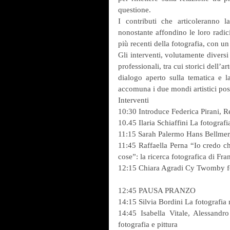
questione.
I contributi che articoleranno la 
nonostante affondino le loro radic
più recenti della fotografia, con un 
Gli interventi, volutamente diversi 
professionali, tra cui storici dell’ar
dialogo aperto sulla tematica e l
accomuna i due mondi artistici post
Interventi
10:30 Introduce Federica Pirani, 
10.45 Ilaria Schiaffini La fotograf
11:15 Sarah Palermo Hans Bellmer
11:45 Raffaella Perna “Io credo che
cose”: la ricerca fotografica di F
12:15 Chiara Agradi Cy Twomby fo
12:45 PAUSA PRANZO
14:15 Silvia Bordini La fotografia ne
14:45 Isabella Vitale, Alessand
fotografia e pittura