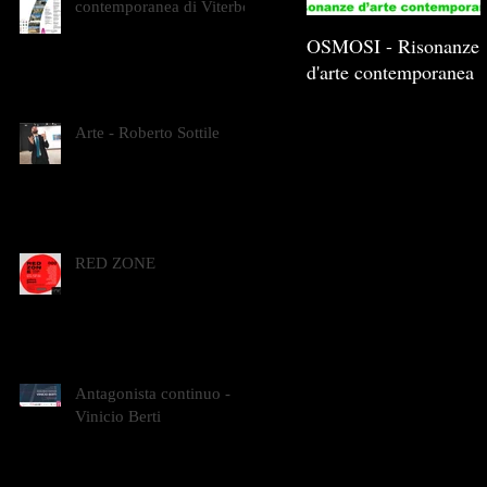
contemporanea di Viterbo
OSMOSI - Risonanze
d'arte contemporanea
Arte - Roberto Sottile
RED ZONE
Antagonista continuo -
Vinicio Berti