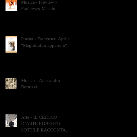
Musica - Preview -
Francesco Mascio
Poesia - Francesco Aprile -
"Magnitudini apparenti"
Musica - Alessandro
Bertozzi
Arte - IL CRITICO
D’ARTE ROBERTO
SOTTILE RACCONTA
GLI INTRECCI