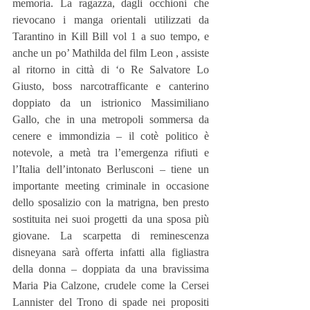
memoria. La ragazza, dagli occhioni che 
rievocano i manga orientali utilizzati da 
Tarantino in Kill Bill vol 1 a suo tempo, e 
anche un po’ Mathilda del film Leon , assiste 
al ritorno in città di ‘o Re Salvatore Lo 
Giusto, boss narcotrafficante e canterino 
doppiato da un istrionico Massimiliano 
Gallo, che in una metropoli sommersa da 
cenere e immondizia – il cotè politico è 
notevole, a metà tra l’emergenza rifiuti e 
l’Italia dell’intonato Berlusconi – tiene un 
importante meeting criminale in occasione 
dello sposalizio con la matrigna, ben presto 
sostituita nei suoi progetti da una sposa più 
giovane. La scarpetta di reminescenza 
disneyana sarà offerta infatti alla figliastra 
della donna – doppiata da una bravissima 
Maria Pia Calzone, crudele come la Cersei 
Lannister del Trono di spade nei propositi 