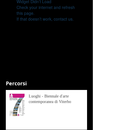
Widget Didn’t Load
Check your internet and refresh
this page.
If that doesn’t work, contact us.
Percorsi
Luoghi - Biennale d'arte
contemporanea di Viterbo