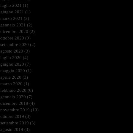
luglio 2021
(1)
1 post
giugno 2021
(1)
1 post
marzo 2021
(2)
2 post
gennaio 2021
(2)
2 post
dicembre 2020
(2)
2 post
ottobre 2020
(9)
9 post
settembre 2020
(2)
2 post
agosto 2020
(3)
3 post
luglio 2020
(4)
4 post
giugno 2020
(7)
7 post
maggio 2020
(1)
1 post
aprile 2020
(3)
3 post
marzo 2020
(1)
1 post
febbraio 2020
(6)
6 post
gennaio 2020
(7)
7 post
dicembre 2019
(4)
4 post
novembre 2019
(10)
10 post
ottobre 2019
(3)
3 post
settembre 2019
(3)
3 post
agosto 2019
(3)
3 post