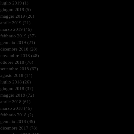
luglio 2019
(1)
1 post
giugno 2019
(5)
5 post
maggio 2019
(20)
20 post
aprile 2019
(21)
21 post
marzo 2019
(46)
46 post
febbraio 2019
(37)
37 post
gennaio 2019
(21)
21 post
dicembre 2018
(28)
28 post
novembre 2018
(48)
48 post
ottobre 2018
(76)
76 post
settembre 2018
(62)
62 post
agosto 2018
(14)
14 post
luglio 2018
(26)
26 post
giugno 2018
(37)
37 post
maggio 2018
(72)
72 post
aprile 2018
(61)
61 post
marzo 2018
(46)
46 post
febbraio 2018
(2)
2 post
gennaio 2018
(49)
49 post
dicembre 2017
(78)
78 post