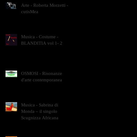
Arte - Roberta Morzetti -
cutisMea
Musica - Costume -
BLANDITIA vol 1- 2
OSMOSI - Risonanze
d'arte contemporanea
Musica - Sabrina di
Monda – il singolo
Scugnizza Africana