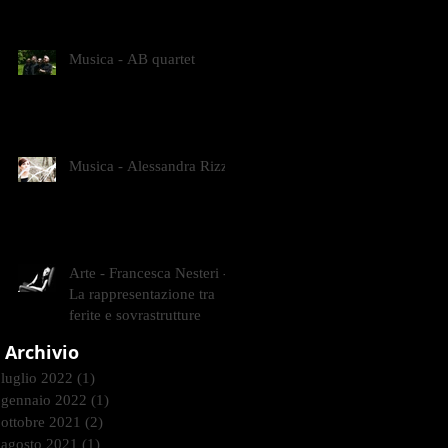
CONTEMPORANEI CHE
ANIMANO IL MUSEO D
Musica - AB quartet
Musica - Alessandra Rizzo
Arte - Francesca Nesteri -
La rappresentazione tra
ferite e sovrastrutture
Archivio
luglio 2022
(1)
1 post
gennaio 2022
(1)
1 post
ottobre 2021
(2)
2 post
agosto 2021
(1)
1 post