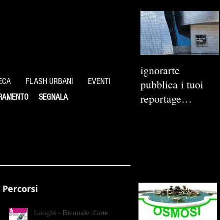
ignorarte
ECA
FLASH URBANI
EVENTI
pubblica i tuoi
reportage
RAMENTO
SEGNALA
fotografici
Percorsi
Luoghi - Biennale d'arte