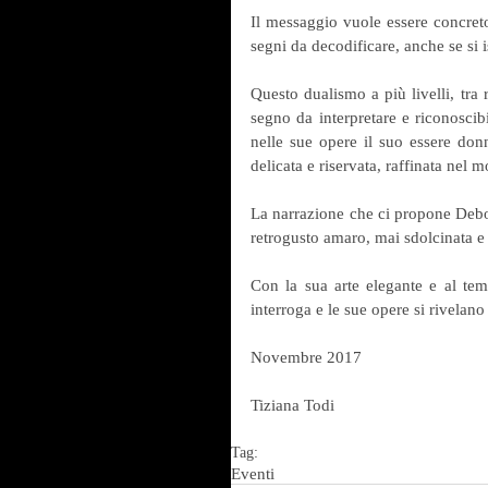
Il messaggio vuole essere concreto
segni da decodificare, anche se si 
Questo dualismo a più livelli, tra r
segno da interpretare e riconoscibil
nelle sue opere il suo essere donn
delicata e riservata, raffinata nel 
La narrazione che ci propone Debor
retrogusto amaro, mai sdolcinata e a
Con la sua arte elegante e al temp
interroga e le sue opere si rivelano
Novembre 2017 
Tiziana Todi
Tag:
Eventi