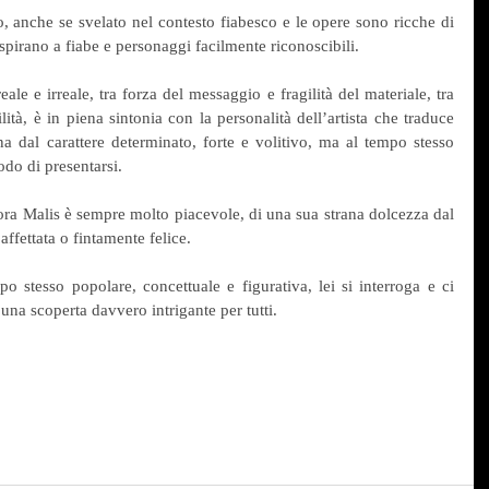
, anche se svelato nel contesto fiabesco e le opere sono ricche di 
ispirano a fiabe e personaggi facilmente riconoscibili.
eale e irreale, tra forza del messaggio e fragilità del materiale, tra 
ità, è in piena sintonia con la personalità dell’artista che traduce 
a dal carattere determinato, forte e volitivo, ma al tempo stesso 
modo di presentarsi.
a Malis è sempre molto piacevole, di una sua strana dolcezza dal 
ffettata o fintamente felice.
o stesso popolare, concettuale e figurativa, lei si interroga e ci 
 una scoperta davvero intrigante per tutti.