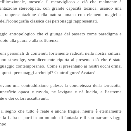
ell’irrazionale, mescola il meraviglioso a ciò che realmente è 
ntazione stereotipata, con grande capacità tecnica, usando una 
 la rappresentazione della natura umana con elementi magici e 
i dell’iconografia classica dei personaggi rappresentati.
ggio antropologico che ci giunge dal passato come paradigma e 
oto alla paura e alla sofferenza.
oni personali di contenuti fortemente radicati nella nostra cultura, 
non stravolge, semplicemente riporta al presente ciò che è stato 
nguaggio contemporaneo. Come si presentano ai nostri occhi ormai 
ali questi personaggi-archetipi? Controfigure? Avatar?
evano una contraddizione palese, la concretezza della terracotta, 
superficie opaca e ruvida, né levigata e né lucida, e l’estrema 
te e dei colori accattivanti.
è il segno che tutto è reale e anche fragile, niente è eternamente 
te la fiaba ci porti in un mondo di fantasia e il suo narrare viaggi 
empo.