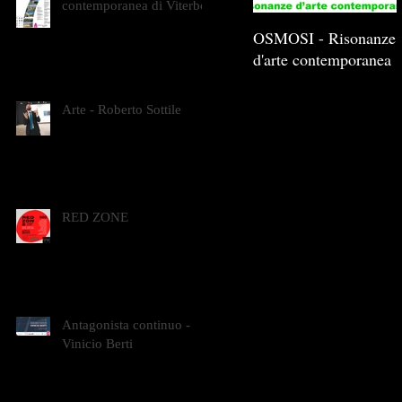
contemporanea di Viterbo
OSMOSI - Risonanze
d'arte contemporanea
Arte - Roberto Sottile
RED ZONE
Antagonista continuo -
Vinicio Berti