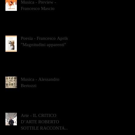
Musica - Preview -
Francesco Mascio
Poesia - Francesco Aprile -
"Magnitudini apparenti"
Musica - Alessandro
Bertozzi
Arte - IL CRITICO
D’ARTE ROBERTO
SOTTILE RACCONTA
GLI INTRECCI