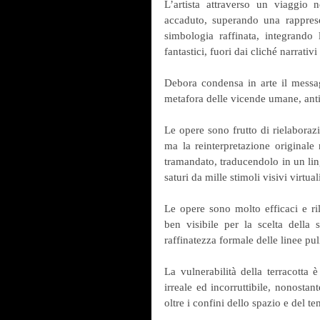
L’artista attraverso un viaggio n
accaduto, superando una rapprese
simbologia raffinata, integrando
fantastici, fuori dai cliché narrativ
Debora condensa in arte il messa
metafora delle vicende umane, antid
Le opere sono frutto di rielaborazi
ma la reinterpretazione originale 
tramandato, traducendolo in un li
saturi da mille stimoli visivi virtu
Le opere sono molto efficaci e ril
ben visibile per la scelta della 
raffinatezza formale delle linee puli
La vulnerabilità della terracotta 
irreale ed incorruttibile, nonostan
oltre i confini dello spazio e del t