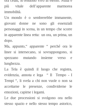
ora celati, lo rendono vivo in eterno. Nulla è 
più vitale dell’apparente marmorea 
immobilità.
Un mondo è o sembrerebbe immanente, 
giovani donne ne sono gli essenziali 
personaggi in scena, in un tempo che scorre 
in apparente linea retta:  un ora, un prima, un 
dopo.
Ma, appunto,“ apparente “ perché ora le 
linee si intersecano, si sovrappongono, si 
spezzano mutando insieme verso e 
lunghezza.
La Tela è quindi il luogo che registra, 
evidenzia, annota e lega  “ Il  Tempo - I 
Tempi “, li svela a chi non vuole o non sa 
accettarne le presenze, condividerne le 
emozioni, capirne i legami.
Le due processioni si svolgono ora nello 
stesso spazio e nello stesso tempo astorico, 