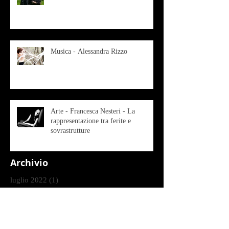
Musica - Alessandra Rizzo
Arte - Francesca Nesteri - La
rappresentazione tra ferite e
sovrastrutture
Archivio
luglio 2022
(1)
1 post
gennaio 2022
(1)
1 post
ottobre 2021
(2)
2 post
agosto 2021
(1)
1 post
luglio 2021
(1)
1 post