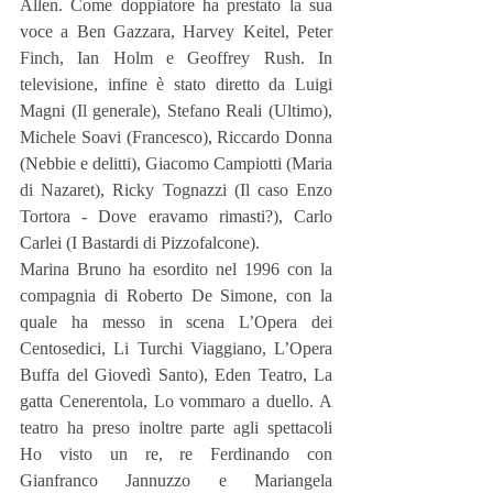
Allen. Come doppiatore ha prestato la sua 
voce a Ben Gazzara, Harvey Keitel, Peter 
Finch, Ian Holm e Geoffrey Rush. In 
televisione, infine è stato diretto da Luigi 
Magni (Il generale), Stefano Reali (Ultimo), 
Michele Soavi (Francesco), Riccardo Donna 
(Nebbie e delitti), Giacomo Campiotti (Maria 
di Nazaret), Ricky Tognazzi (Il caso Enzo 
Tortora - Dove eravamo rimasti?), Carlo 
Carlei (I Bastardi di Pizzofalcone).
Marina Bruno ha esordito nel 1996 con la 
compagnia di Roberto De Simone, con la 
quale ha messo in scena L’Opera dei 
Centosedici, Li Turchi Viaggiano, L’Opera 
Buffa del Giovedì Santo), Eden Teatro, La 
gatta Cenerentola, Lo vommaro a duello. A 
teatro ha preso inoltre parte agli spettacoli 
Ho visto un re, re Ferdinando con 
Gianfranco Jannuzzo e Mariangela 