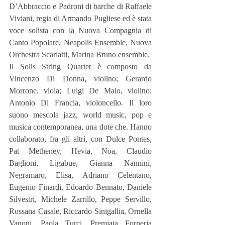
D’Abbraccio e Padroni di barche di Raffaele 
Viviani, regia di Armando Pugliese ed è stata 
voce solista con la Nuova Compagnia di 
Canto Popolare, Neapolis Ensemble, Nuova 
Orchestra Scarlatti, Marina Bruno ensemble.
Il Solis String Quartet è composto da 
Vincenzo Di Donna, violino; Gerardo 
Morrone, viola; Luigi De Maio, violino; 
Antonio Di Francia, violoncello. Il loro 
suono mescola jazz, world music, pop e 
musica contemporanea, una dote che. Hanno 
collaborato, fra gli altri, con Dulce Pontes, 
Pat Metheney, Hevia, Noa, Claudio 
Baglioni, Ligabue, Gianna Nannini, 
Negramaro, Elisa, Adriano Celentano, 
Eugenio Finardi, Edoardo Bennato, Daniele 
Silvestri, Michele Zarrillo, Peppe Servillo, 
Rossana Casale, Riccardo Sinigallia, Ornella 
Vanoni, Paola Turci, Premiata Forneria 