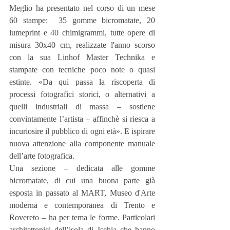
Meglio ha presentato nel corso di un mese 
60 stampe:  35 gomme bicromatate, 20 
lumeprint e 40 chimigrammi, tutte opere di 
misura 30x40 cm, realizzate l'anno scorso 
con la sua Linhof Master Technika e 
stampate con tecniche poco note o quasi 
estinte. «Da qui passa la riscoperta di 
processi fotografici storici, o alternativi a 
quelli industriali di massa – sostiene 
convintamente l’artista – affinchè si riesca a 
incuriosire il pubblico di ogni età». E ispirare 
nuova attenzione alla componente manuale 
dell’arte fotografica.
Una sezione – dedicata alle gomme 
bicromatate, di cui una buona parte già 
esposta in passato al MART, Museo d'Arte 
moderna e contemporanea di Trento e 
Rovereto – ha per tema le forme. Particolari 
architettonici dell’isola di Ischia che hanno 