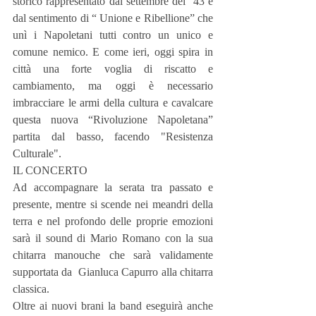
storico rappresentato dal settembre del ’43 e 
dal sentimento di “ Unione e Ribellione” che 
unì i Napoletani tutti contro un unico e 
comune nemico. E come ieri, oggi spira in 
città una forte voglia di riscatto e 
cambiamento, ma oggi è necessario 
imbracciare le armi della cultura e cavalcare 
questa nuova “Rivoluzione Napoletana” 
partita dal basso, facendo "Resistenza 
Culturale".
IL CONCERTO
Ad accompagnare la serata tra passato e 
presente, mentre si scende nei meandri della 
terra e nel profondo delle proprie emozioni 
sarà il sound di Mario Romano con la sua 
chitarra manouche che sarà validamente 
supportata da  Gianluca Capurro alla chitarra 
classica.
Oltre ai nuovi brani la band eseguirà anche 