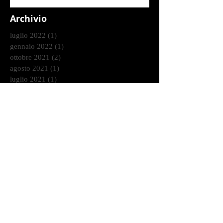
Archivio
luglio 2022
(1)
1 post
gennaio 2022
(1)
1 post
ottobre 2021
(2)
2 post
agosto 2021
(1)
1 post
luglio 2021
(1)
1 post
giugno 2021
(1)
1 post
marzo 2021
(2)
2 post
gennaio 2021
(2)
2 post
dicembre 2020
(2)
2 post
ottobre 2020
(9)
9 post
settembre 2020
(2)
2 post
agosto 2020
(3)
3 post
luglio 2020
(4)
4 post
giugno 2020
(7)
7 post
maggio 2020
(1)
1 post
aprile 2020
(3)
3 post
marzo 2020
(1)
1 post
febbraio 2020
(6)
6 post