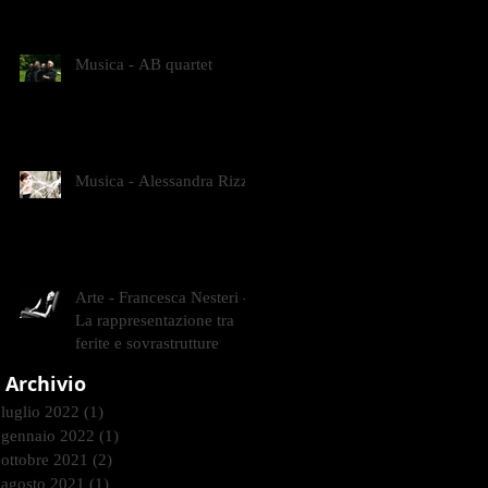
CONTEMPORANEI CHE
ANIMANO IL MUSEO D
Musica - AB quartet
Musica - Alessandra Rizzo
Arte - Francesca Nesteri -
La rappresentazione tra
ferite e sovrastrutture
Archivio
luglio 2022
(1)
1 post
gennaio 2022
(1)
1 post
ottobre 2021
(2)
2 post
agosto 2021
(1)
1 post