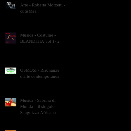
Arte - Roberta Morzetti -
cutisMea
Musica - Costume -
BLANDITIA vol 1- 2
OSMOSI - Risonanze
d'arte contemporanea
Musica - Sabrina di
Monda – il singolo
Scugnizza Africana