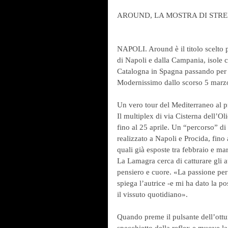
AROUND, LA MOSTRA DI STR
NAPOLI. Around è il titolo scelto p
di Napoli e dalla Campania, isole co
Catalogna in Spagna passando per 
Modernissimo dallo scorso 5 marz
Un vero tour del Mediterraneo al pr
Il multiplex di via Cisterna dell’O
fino al 25 aprile. Un “percorso” di
realizzato a Napoli e Procida, fino 
quali già esposte tra febbraio e ma
La Lamagra cerca di catturare gli at
pensiero e cuore. «La passione per l
spiega l’autrice -e mi ha dato la po
il vissuto quotidiano».
Quando preme il pulsante dell’ottu
specchietto della reflex e muove la