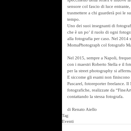
sensore col fascio di luce entrante
trasmettere a chi guarderà poi le s
tempo.
Uno dei suoi insegnanti di fotograf
che è un po’ il ruolo di ogni fotogr
alla fotografia per caso. Nel 2014 s
MomaPhotograph col fotografo Ma
Nel 2015, sempre a Napoli, frequen
con i maestri Roberto Stella e il f
per la street photography si afferm
E siccome gli esami non finiscono m
Pascarel, fotoreporter freelance. Il
fotografiche, realizzate da “FineArt
contattando la stessa fotografa.
di Renato Aiello
Tag:
Eventi