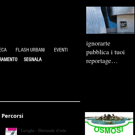
ignorarte
ECA
FLASH URBANI
EVENTI
pubblica i tuoi
reportage
RAMENTO
SEGNALA
fotografici
Percorsi
Luoghi - Biennale d'arte