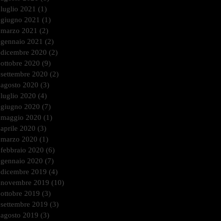
luglio 2021
(1)
1 post
giugno 2021
(1)
1 post
marzo 2021
(2)
2 post
gennaio 2021
(2)
2 post
dicembre 2020
(2)
2 post
ottobre 2020
(9)
9 post
settembre 2020
(2)
2 post
agosto 2020
(3)
3 post
luglio 2020
(4)
4 post
giugno 2020
(7)
7 post
maggio 2020
(1)
1 post
aprile 2020
(3)
3 post
marzo 2020
(1)
1 post
febbraio 2020
(6)
6 post
gennaio 2020
(7)
7 post
dicembre 2019
(4)
4 post
novembre 2019
(10)
10 post
ottobre 2019
(3)
3 post
settembre 2019
(3)
3 post
agosto 2019
(3)
3 post