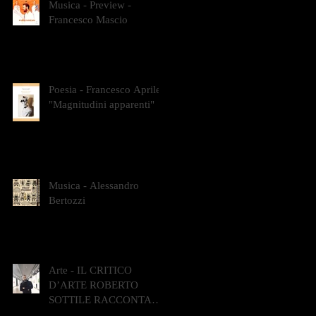
Musica - Preview -
Francesco Mascio
Poesia - Francesco Aprile -
"Magnitudini apparenti"
Musica - Alessandro
Bertozzi
Arte - IL CRITICO
D’ARTE ROBERTO
SOTTILE RACCONTA
GLI INTRECCI