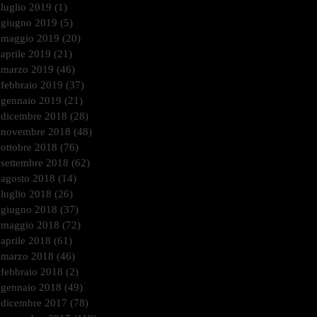
luglio 2019
(1)
1 post
giugno 2019
(5)
5 post
maggio 2019
(20)
20 post
aprile 2019
(21)
21 post
marzo 2019
(46)
46 post
febbraio 2019
(37)
37 post
gennaio 2019
(21)
21 post
dicembre 2018
(28)
28 post
novembre 2018
(48)
48 post
ottobre 2018
(76)
76 post
settembre 2018
(62)
62 post
agosto 2018
(14)
14 post
luglio 2018
(26)
26 post
giugno 2018
(37)
37 post
maggio 2018
(72)
72 post
aprile 2018
(61)
61 post
marzo 2018
(46)
46 post
febbraio 2018
(2)
2 post
gennaio 2018
(49)
49 post
dicembre 2017
(78)
78 post