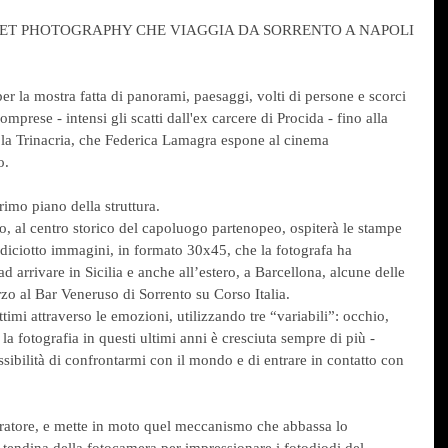
EET PHOTOGRAPHY CHE VIAGGIA DA SORRENTO A NAPOLI
er la mostra fatta di panorami, paesaggi, volti di persone e scorci 
mprese - intensi gli scatti dall'ex carcere di Procida - fino alla 
la Trinacria, che Federica Lamagra espone al cinema 
o.
imo piano della struttura.
lio, al centro storico del capoluogo partenopeo, ospiterà le stampe 
 diciotto immagini, in formato 30x45, che la fotografa ha 
ad arrivare in Sicilia e anche all’estero, a Barcellona, alcune delle 
rzo al Bar Veneruso di Sorrento su Corso Italia.
timi attraverso le emozioni, utilizzando tre “variabili”: occhio, 
a fotografia in questi ultimi anni è cresciuta sempre di più - 
ssibilità di confrontarmi con il mondo e di entrare in contatto con 
ratore, e mette in moto quel meccanismo che abbassa lo 
 tendina della fotocamera per impressionare i fotodiodi del 