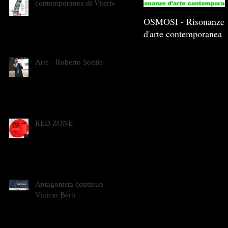
contemporanea di Viterbo
OSMOSI - Risonanze
d'arte contemporanea
Arte - Roberto Sottile
RED ZONE
Antagonista continuo -
Vinicio Berti