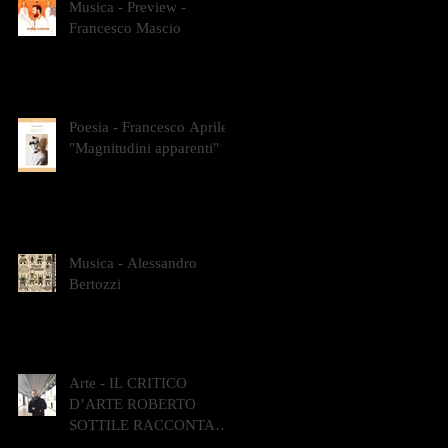
Musica - Preview -
Francesco Mascio
Poesia - Francesco Aprile -
"Magnitudini apparenti"
Musica - Alessandro
Bertozzi
Arte - IL CRITICO
D’ARTE ROBERTO
SOTTILE RACCONTA
GLI INTRECCI