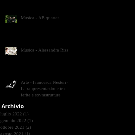
CONTEMPORANEI CHE
ANIMANO IL MUSEO D
Musica - AB quartet
Musica - Alessandra Rizzo
Arte - Francesca Nesteri -
La rappresentazione tra
ferite e sovrastrutture
Archivio
luglio 2022
(1)
1 post
gennaio 2022
(1)
1 post
ottobre 2021
(2)
2 post
agosto 2021
(1)
1 post