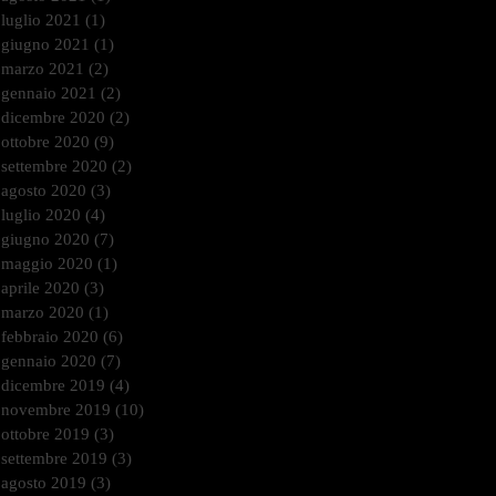
luglio 2021
(1)
1 post
giugno 2021
(1)
1 post
marzo 2021
(2)
2 post
gennaio 2021
(2)
2 post
dicembre 2020
(2)
2 post
ottobre 2020
(9)
9 post
settembre 2020
(2)
2 post
agosto 2020
(3)
3 post
luglio 2020
(4)
4 post
giugno 2020
(7)
7 post
maggio 2020
(1)
1 post
aprile 2020
(3)
3 post
marzo 2020
(1)
1 post
febbraio 2020
(6)
6 post
gennaio 2020
(7)
7 post
dicembre 2019
(4)
4 post
novembre 2019
(10)
10 post
ottobre 2019
(3)
3 post
settembre 2019
(3)
3 post
agosto 2019
(3)
3 post