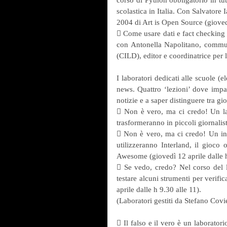
scolastica in Italia. Con Salvatore 
2004 di Art is Open Source (gioved
 Come usare dati e fact checking p
con Antonella Napolitano, communic
(CILD), editor e coordinatrice per l
I laboratori dedicati alle scuole (
news. Quattro ‘lezioni’ dove imparar
notizie e a saper distinguere tra gi
 Non è vero, ma ci credo! Un labo
trasformeranno in piccoli giornalist
 Non è vero, ma ci credo! Un inco
utilizzeranno Interland, il gioco 
Awesome (giovedì 12 aprile dalle h
 Se vedo, credo? Nel corso del la
testare alcuni strumenti per verifica
aprile dalle h 9.30 alle 11).
(Laboratori gestiti da Stefano Covi
 Il falso e il vero è un laboratori