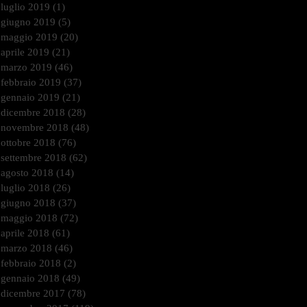
luglio 2019
(1)
1 post
giugno 2019
(5)
5 post
maggio 2019
(20)
20 post
aprile 2019
(21)
21 post
marzo 2019
(46)
46 post
febbraio 2019
(37)
37 post
gennaio 2019
(21)
21 post
dicembre 2018
(28)
28 post
novembre 2018
(48)
48 post
ottobre 2018
(76)
76 post
settembre 2018
(62)
62 post
agosto 2018
(14)
14 post
luglio 2018
(26)
26 post
giugno 2018
(37)
37 post
maggio 2018
(72)
72 post
aprile 2018
(61)
61 post
marzo 2018
(46)
46 post
febbraio 2018
(2)
2 post
gennaio 2018
(49)
49 post
dicembre 2017
(78)
78 post