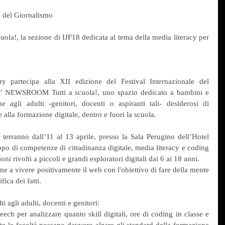
e del Giornalismo
!, la sezione di IJF18 dedicata al tema della media literacy per 
partecipa alla XII edizione del Festival Internazionale del 
’ NEWSROOM Tutti a scuola!, uno spazio dedicato a bambini e 
agli adulti -genitori, docenti o aspiranti tali- desiderosi di 
 alla formazione digitale, dentro e fuori la scuola.
terranno dall’11 al 13 aprile, presso la Sala Perugino dell’Hotel 
ppo di competenze di cittadinanza digitale, media literacy e coding 
ni rivolti a piccoli e grandi esploratori digitali dai 6 ai 18 anni.
 a vivere positivamente il web con l'obiettivo di fare della mente 
ica dei fatti.
 agli adulti, docenti e genitori:
eech per analizzare quanto skill digitali, ore di coding in classe e 
te le facoltà possano davvero alzare gli standard della formazione 