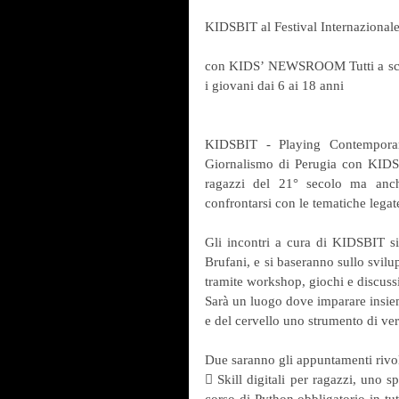
KIDSBIT al Festival Internazional
con KIDS’ NEWSROOM Tutti a scuola
i giovani dai 6 ai 18 anni
KIDSBIT - Playing Contemporary 
Giornalismo di Perugia con KIDS
ragazzi del 21° secolo ma anche 
confrontarsi con le tematiche legate
Gli incontri a cura di KIDSBIT si 
Brufani, e si baseranno sullo svilu
tramite workshop, giochi e discussio
Sarà un luogo dove imparare insieme
e del cervello uno strumento di verif
Due saranno gli appuntamenti rivolti
 Skill digitali per ragazzi, uno sp
corso di Python obbligatorio in tut