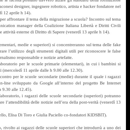
Iaconesi designer, ingegnere robotico, artista e hacker fondatore nel 
ì 12 aprile h 14).
er affrontare il tema della migrazione a scuola? Incontro sul tema 
ation manager della Coalizione Italiana Libertà e Diritti Civili 
e attività esterne di Diritto di Sapere (venerdì 13 aprile h 14).
elementari, medie e superiori) si concentreranno sul tema delle fake 
e l’utilizzo degli strumenti digitali utili per riconoscere le false 
ornalismo responsabile e notizie artefatte.
ratorio per le scuole primarie (elementari), in cui i bambini si 
i (mercoledì 11 aprile dalle h 9.00 alle 12.30).
ntro per le scuole secondarie (medie) durante il quale i ragazzi 
on-line sviluppato da Google all’interno del progetto Be Internet 
 9.30 alle 12.45).
boratorio, i ragazzi delle scuole secondarie (superiori) potranno 
re l’attendibilità delle notizie nell’era della post-verità (venerdì 13 
ello, Elisa Di Toro e Giulia Paciello co-fondatori KIDSBIT).
o, rivolto ai ragazzi delle scuole superiori che introdurrà a uno dei 