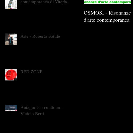
contemporanea di Viterbo
OSMOSI - Risonanze
d'arte contemporanea
Arte - Roberto Sottile
RED ZONE
Antagonista continuo -
Vinicio Berti