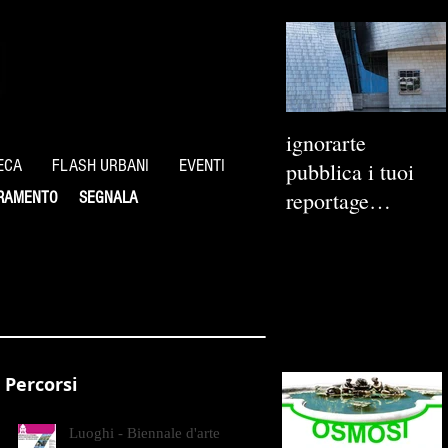
ignorarte
ECA
FLASH URBANI
EVENTI
pubblica i tuoi
reportage
RAMENTO
SEGNALA
fotografici
Percorsi
Luoghi - Biennale d'arte