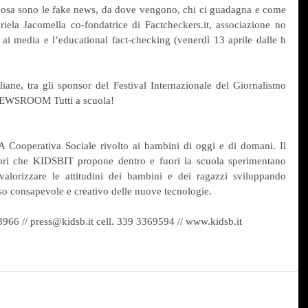
 cosa sono le fake news, da dove vengono, chi ci guadagna e come 
la Jacomella co-fondatrice di Factcheckers.it, associazione no 
i media e l’educational fact-checking (venerdì 13 aprile dalle h 
liane, tra gli sponsor del Festival Internazionale del Giornalismo 
 NEWSROOM Tutti a scuola!
ooperativa Sociale rivolto ai bambini di oggi e di domani. Il 
ratori che KIDSBIT propone dentro e fuori la scuola sperimentano 
alorizzare le attitudini dei bambini e dei ragazzi sviluppando 
uso consapevole e creativo delle nuove tecnologie.
966 // press@kidsb.it cell. 339 3369594 // www.kidsb.it