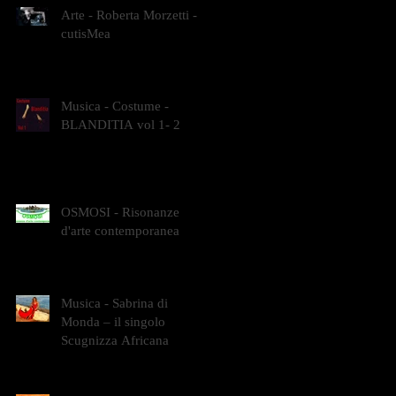
Arte - Roberta Morzetti -
cutisMea
Musica - Costume -
BLANDITIA vol 1- 2
OSMOSI - Risonanze
d'arte contemporanea
Musica - Sabrina di
Monda – il singolo
Scugnizza Africana