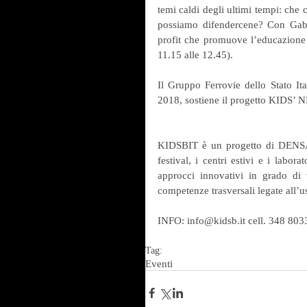
temi caldi degli ultimi tempi: che
possiamo difendercene? Con Gabrie
profit che promuove l’educazione a
11.15 alle 12.45).
Il Gruppo Ferrovie dello Stato Ita
2018, sostiene il progetto KIDS’
KIDSBIT è un progetto di DENSA C
festival, i centri estivi e i labo
approcci innovativi in grado di v
competenze trasversali legate all’
INFO: info@kidsb.it cell. 348 8033
Tag:
Eventi