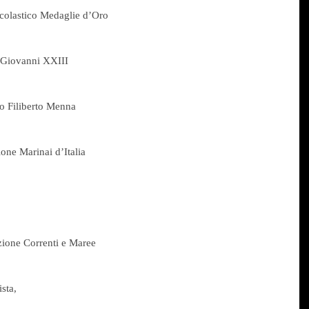
colastico Medaglie d’Oro
o Giovanni XXIII
co Filiberto Menna
one Marinai d’Italia
zione Correnti e Maree
sta,