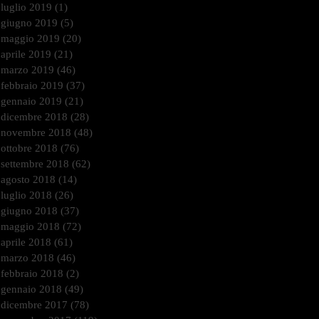
luglio 2019
(1)
1 post
giugno 2019
(5)
5 post
maggio 2019
(20)
20 post
aprile 2019
(21)
21 post
marzo 2019
(46)
46 post
febbraio 2019
(37)
37 post
gennaio 2019
(21)
21 post
dicembre 2018
(28)
28 post
novembre 2018
(48)
48 post
ottobre 2018
(76)
76 post
settembre 2018
(62)
62 post
agosto 2018
(14)
14 post
luglio 2018
(26)
26 post
giugno 2018
(37)
37 post
maggio 2018
(72)
72 post
aprile 2018
(61)
61 post
marzo 2018
(46)
46 post
febbraio 2018
(2)
2 post
gennaio 2018
(49)
49 post
dicembre 2017
(78)
78 post