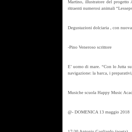
Martino, illustratore del progetto 
ritraenti numerosi animali “Lesseps
Degustazioni dolciaria , con nuova 
-Pino Veneroso scrittore
E’ uomo di mare. “Con lo Jutta sul
navigazione: la barca, i preparativ
Musiche scuola Happy Music Ac
@- DOMENICA 13 maggio 2018
17:30 Antonio Gagliardo (poeta)