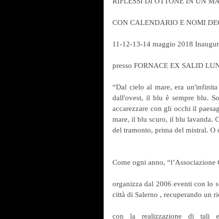
RIFLESSI DI OTTONE IN UN MA
CON CALENDARIO E NOMI DEG
11-12-13-14 maggio 2018 Inaugura
presso FORNACE EX SALID L
“Dal cielo al mare, era un'infinita 
dall'ovest, il blu è sempre blu. S
accarezzare con gli occhi il paesaggi
mare, il blu scuro, il blu lavanda. 
del tramonto, prima del mistral. O 
Come ogni anno, “l’Associazione 
organizza dal 2006 eventi con lo sc
città di Salerno , recuperando un r
con la realizzazione di tali 