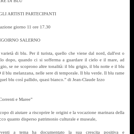
RE DI BLU 
LI ARTISTI PARTECIPANTI
zione giorno 11 ore 17.30
UNGOIRNO SALERNO 
varietà di blu. Per il turista, quello che viene dal nord, dall'est o 
olo dopo, quando ci si sofferma a guardare il cielo e il mare, ad 
o, se ne scoprono altre tonalità: il blu grigio, il blu notte e il blu 
O il blu melanzana, nelle sere di temporale. Il blu verde. Il blu rame 
quel blu così pallido, quasi bianco.” di Jean-Claude Izzo
Correnti e Maree” 
opo di aiutare a riscoprire le origini e la vocazione marinara della 
icco quanto disperso patrimonio culturale e museale,
eventi a tema ha documentato la sua crescita positiva e 