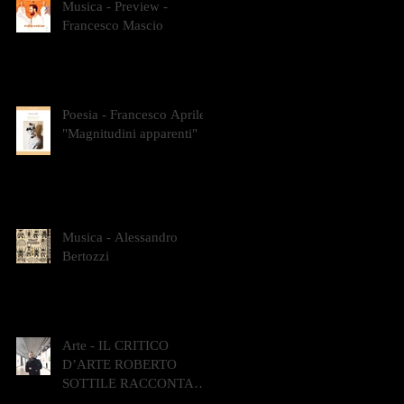
Musica - Preview -
Francesco Mascio
Poesia - Francesco Aprile -
"Magnitudini apparenti"
Musica - Alessandro
Bertozzi
Arte - IL CRITICO
D’ARTE ROBERTO
SOTTILE RACCONTA
GLI INTRECCI