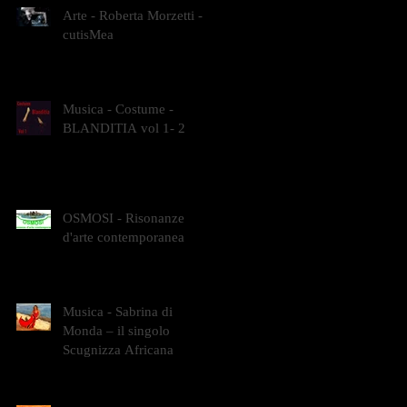
Arte - Roberta Morzetti -
cutisMea
Musica - Costume -
BLANDITIA vol 1- 2
OSMOSI - Risonanze
d'arte contemporanea
Musica - Sabrina di
Monda – il singolo
Scugnizza Africana