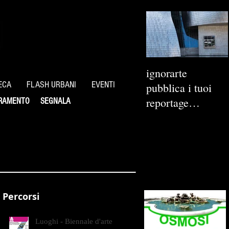
ignorarte
ECA
FLASH URBANI
EVENTI
pubblica i tuoi
reportage
RAMENTO
SEGNALA
fotografici
Percorsi
Luoghi - Biennale d'arte