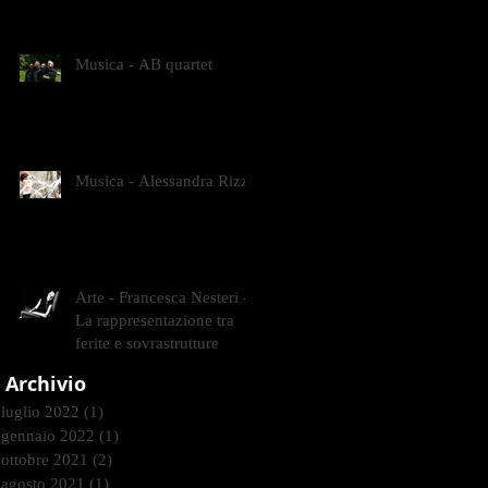
CONTEMPORANEI CHE
ANIMANO IL MUSEO D
Musica - AB quartet
Musica - Alessandra Rizzo
Arte - Francesca Nesteri -
La rappresentazione tra
ferite e sovrastrutture
Archivio
luglio 2022
(1)
1 post
gennaio 2022
(1)
1 post
ottobre 2021
(2)
2 post
agosto 2021
(1)
1 post