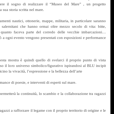
ere il sogno di realizzare il “Museo del Mare” , un progetto 
a sua storia scritta nel mare. 
umenti nautici, ottonerie, mappe, militaria, in particolare saranno 
i salernitani che hanno ormai oltre mezzo secolo di vita: bitte, 
e quanto faceva parte del corredo delle vecchie imbarcazioni… 
ciò a ogni evento vengono presentati con esposizioni e performance 
uesta mostra è quindi quello di svelarci il proprio punto di vista 
o il loro universo simbolico/figurativo ispirandosi al BLU incipit 
ino la vivacità, l’espressione e la bellezza dell’arte
mance di poesie, e interventi di esperti sul mare.
ermetterà la continuità, lo scambio e la collaborazione tra ragazzi 
agazzi a rafforzare il legame con il proprio territorio di origine e le 