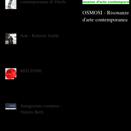
contemporanea di Viterbo
OSMOSI - Risonanze
d'arte contemporanea
Arte - Roberto Sottile
RED ZONE
Antagonista continuo -
Vinicio Berti