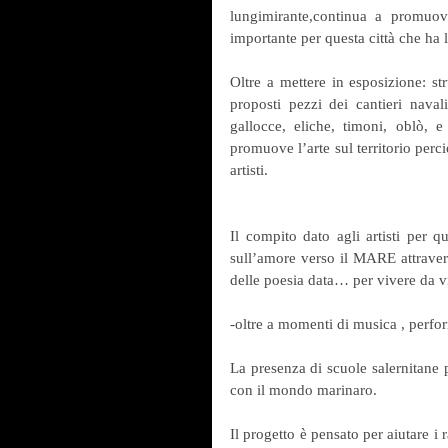
lungimirante,continua a promuov
importante per questa città che ha l
Oltre a mettere in esposizione: str
proposti pezzi dei cantieri naval
gallocce, eliche, timoni, oblò, 
promuove l’arte sul territorio per
artisti. 
Il compito dato agli artisti per q
sull’amore verso il MARE attravers
delle poesia data… per vivere da vic
-oltre a momenti di musica , perfor
La presenza di scuole salernitane p
con il mondo marinaro.
Il progetto è pensato per aiutare i r