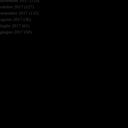
novembre 2017
(119)
119 post
ottobre 2017
(127)
127 post
settembre 2017
(132)
132 post
agosto 2017
(36)
36 post
luglio 2017
(61)
61 post
giugno 2017
(58)
58 post