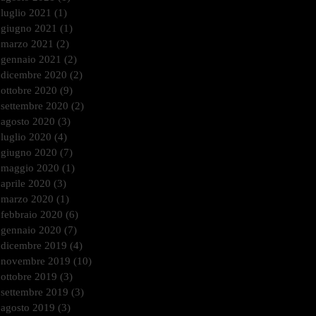
luglio 2021
(1)
1 post
giugno 2021
(1)
1 post
marzo 2021
(2)
2 post
gennaio 2021
(2)
2 post
dicembre 2020
(2)
2 post
ottobre 2020
(9)
9 post
settembre 2020
(2)
2 post
agosto 2020
(3)
3 post
luglio 2020
(4)
4 post
giugno 2020
(7)
7 post
maggio 2020
(1)
1 post
aprile 2020
(3)
3 post
marzo 2020
(1)
1 post
febbraio 2020
(6)
6 post
gennaio 2020
(7)
7 post
dicembre 2019
(4)
4 post
novembre 2019
(10)
10 post
ottobre 2019
(3)
3 post
settembre 2019
(3)
3 post
agosto 2019
(3)
3 post