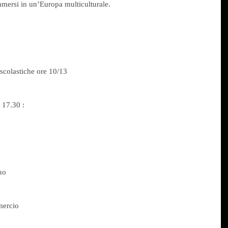
mmersi in un’Europa multiculturale. 
 scolastiche ore 10/13
17.30 :
no
mercio