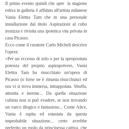
Il primo evento quindi che apre  la stagione 
estiva in galleria è affidato all'artista milanese 
Vania Elettra Tam che in una personale 
installazione dal titolo Aspirazioni al cubo 
ironizza e rivisita una ipotetica vita privata in 
casa Picasso. 
Ecco come il curatore Carlo Micheli descrive 
l'opera:
«Per un eccesso di zelo o per la spropositata 
potenza del proprio aspirapolvere, Vania 
Elettra Tam ha risucchiato un'opera di 
Picasso (o forse ne è rimasta risucchiata) ed 
ora vi si trova immersa, intrappolata. Sbuffa, 
attonita e inerme... Da quella situazione 
cubista non si può evadere, se non trovando 
un varco illogico e fantasioso... Come Alice, 
Vania è rapita ed estasiata da questa 
improbabile situazione... certo avrebbe 
preferito un ruolo da principessa cattiva, che 