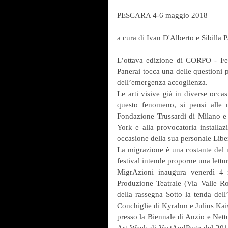
PESCARA 4-6 maggio 2018
a cura di Ivan D'Alberto e Sibilla 
L’ottava edizione di CORPO - Fest
Panerai tocca una delle questioni pi
dell’emergenza accoglienza.
Le arti visive già in diverse occa
questo fenomeno, si pensi alle 
Fondazione Trussardi di Milano e
York e alla provocatoria installaz
occasione della sua personale Libe
La migrazione è una costante del n
festival intende proporne una lettur
MigrAzioni inaugura venerdì 4 m
Produzione Teatrale (Via Valle R
della rassegna Sotto la tenda del
Conchiglie di Kyrahm e Julius Kaise
presso la Biennale di Anzio e Nettu
Art Week di VestAndPage del 2016