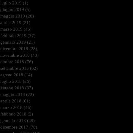
luglio 2019
(1)
1 post
giugno 2019
(5)
5 post
maggio 2019
(20)
20 post
aprile 2019
(21)
21 post
marzo 2019
(46)
46 post
febbraio 2019
(37)
37 post
gennaio 2019
(21)
21 post
dicembre 2018
(28)
28 post
novembre 2018
(48)
48 post
ottobre 2018
(76)
76 post
settembre 2018
(62)
62 post
agosto 2018
(14)
14 post
luglio 2018
(26)
26 post
giugno 2018
(37)
37 post
maggio 2018
(72)
72 post
aprile 2018
(61)
61 post
marzo 2018
(46)
46 post
febbraio 2018
(2)
2 post
gennaio 2018
(49)
49 post
dicembre 2017
(78)
78 post