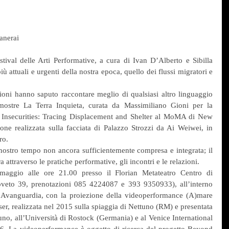
Panerai
ival delle Arti Performative, a cura di Ivan D’Alberto e Sibilla 
ù attuali e urgenti della nostra epoca, quello dei flussi migratori e 
sioni hanno saputo raccontare meglio di qualsiasi altro linguaggio 
mostre La Terra Inquieta, curata da Massimiliano Gioni per la 
 Insecurities: Tracing Displacement and Shelter al MoMA di New 
ione realizzata sulla facciata di Palazzo Strozzi da Ai Weiwei, in 
ro.
ostro tempo non ancora sufficientemente compresa e integrata; il 
a attraverso le pratiche performative, gli incontri e le relazioni.
aggio alle ore 21.00 presso il Florian Metateatro Centro di 
oveto 39, prenotazioni 085 4224087 e 393 9350933), all’interno 
l’Avanguardia, con la proiezione della videoperformance (A)mare 
r, realizzata nel 2015 sulla spiaggia di Nettuno (RM) e presentata 
no, all’Università di Rostock (Germania) e al Venice International 
. La videoperformance è oggetto di ricerca del progetto Beyond 