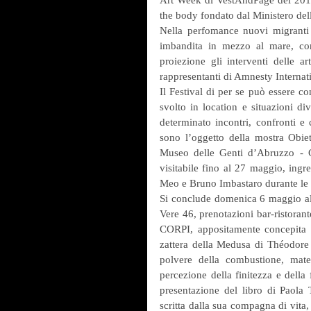
the body fondato dal Ministero de
Nella perfomance nuovi migranti ed
imbandita in mezzo al mare, con
proiezione gli interventi delle art
rappresentanti di Amnesty Interna
Il Festival di per se può essere co
svolto in location e situazioni d
determinato incontri, confronti e
sono l’oggetto della mostra Obiet
Museo delle Genti d’Abruzzo - G
visitabile fino al 27 maggio, ingre
Meo e Bruno Imbastaro durante le v
Si conclude domenica 6 maggio all
Vere 46, prenotazioni bar-ristora
CORPI, appositamente concepita pe
zattera della Medusa di Théodore G
polvere della combustione, mater
percezione della finitezza e della
presentazione del libro di Paola
scritta dalla sua compagna di vita, 