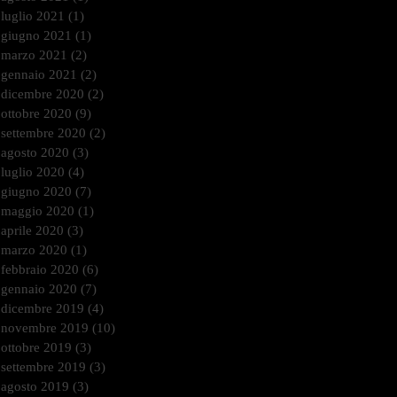
luglio 2021
(1)
1 post
giugno 2021
(1)
1 post
marzo 2021
(2)
2 post
gennaio 2021
(2)
2 post
dicembre 2020
(2)
2 post
ottobre 2020
(9)
9 post
settembre 2020
(2)
2 post
agosto 2020
(3)
3 post
luglio 2020
(4)
4 post
giugno 2020
(7)
7 post
maggio 2020
(1)
1 post
aprile 2020
(3)
3 post
marzo 2020
(1)
1 post
febbraio 2020
(6)
6 post
gennaio 2020
(7)
7 post
dicembre 2019
(4)
4 post
novembre 2019
(10)
10 post
ottobre 2019
(3)
3 post
settembre 2019
(3)
3 post
agosto 2019
(3)
3 post