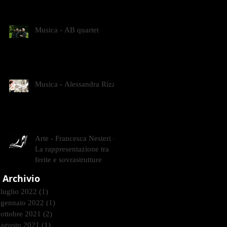
CONTEMPORANEI CHE
ANIMANO IL MUSEO D
Musica - AB quartet
Musica - Alessandra Rizzo
Arte - Francesca Nesteri -
La rappresentazione tra
ferite e sovrastrutture
Archivio
luglio 2022
(1)
1 post
gennaio 2022
(1)
1 post
ottobre 2021
(2)
2 post
agosto 2021
(1)
1 post