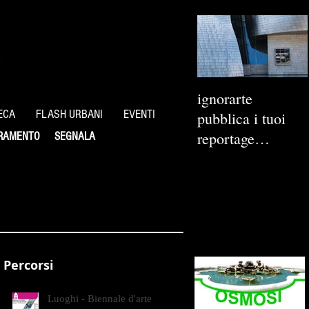
ignorarte
ECA
FLASH URBANI
EVENTI
pubblica i tuoi
reportage
RAMENTO
SEGNALA
fotografici
Percorsi
Luoghi - Biennale d'arte