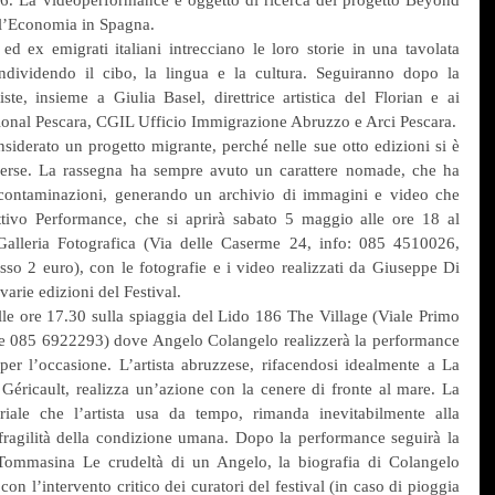
ll’Economia in Spagna.
 ex emigrati italiani intrecciano le loro storie in una tavolata 
dividendo il cibo, la lingua e la cultura. Seguiranno dopo la 
iste, insieme a Giulia Basel, direttrice artistica del Florian e ai 
tional Pescara, CGIL Ufficio Immigrazione Abruzzo e Arci Pescara.
nsiderato un progetto migrante, perché nelle sue otto edizioni si è 
iverse. La rassegna ha sempre avuto un carattere nomade, che ha 
 contaminazioni, generando un archivio di immagini e video che 
tivo Performance, che si aprirà sabato 5 maggio alle ore 18 al 
alleria Fotografica (Via delle Caserme 24, info: 085 4510026, 
sso 2 euro), con le fotografie e i video realizzati da Giuseppe Di 
arie edizioni del Festival.
e ore 17.30 sulla spiaggia del Lido 186 The Village (Viale Primo 
nte 085 6922293) dove Angelo Colangelo realizzerà la performance 
r l’occasione. L’artista abruzzese, rifacendosi idealmente a La 
éricault, realizza un’azione con la cenere di fronte al mare. La 
iale che l’artista usa da tempo, rimanda inevitabilmente alla 
 fragilità della condizione umana. Dopo la performance seguirà la 
 Tommasina Le crudeltà di un Angelo, la biografia di Colangelo 
con l’intervento critico dei curatori del festival (in caso di pioggia 