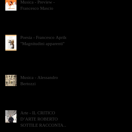
Musica - Preview -
Francesco Mascio
Poesia - Francesco Aprile -
"Magnitudini apparenti"
Musica - Alessandro
Bertozzi
Arte - IL CRITICO
D’ARTE ROBERTO
SOTTILE RACCONTA
GLI INTRECCI