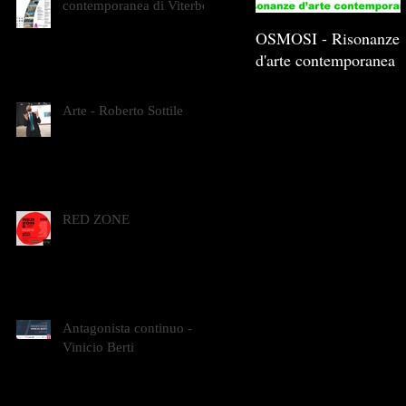
contemporanea di Viterbo
OSMOSI - Risonanze
d'arte contemporanea
Arte - Roberto Sottile
RED ZONE
Antagonista continuo -
Vinicio Berti