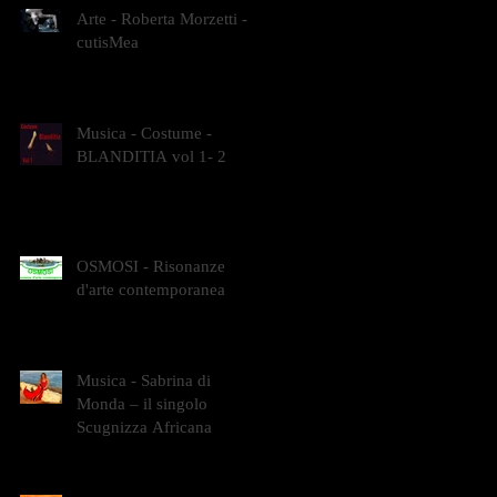
Arte - Roberta Morzetti -
cutisMea
Musica - Costume -
BLANDITIA vol 1- 2
OSMOSI - Risonanze
d'arte contemporanea
Musica - Sabrina di
Monda – il singolo
Scugnizza Africana