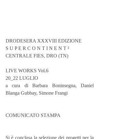
DRODESERA XXXVIII EDIZIONE
S U P E R C O N T I N E N T ²
CENTRALE FIES, DRO (TN)
LIVE WORKS Vol.6
20_22 LUGLIO
a cura di Barbara Boninsegna, Daniel 
Blanga Gubbay, Simone Frangi
COMUNICATO STAMPA
Si è conclusa la selezione dei progetti per la 