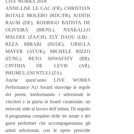
LIVE WORKS 2018:
ANNE-LISE LE GAC (FR), CHRISTIAN 
BOTALE MOLEBO (RDC/FR), JUDITH 
RAUM (DE), RODRIGO BATISTA DE 
OLIVEIRA (BR/NL), NYAKALLO 
MALEKE (ZA/CH), ELY DAOU (LB) , 
REZA MIRABI (IN/DE), URSULA 
MAYER (AT/UK), MICHELE RIZZO 
(IT/NL), BETO SHWAFATY (BR), 
CINTHIA DE LEVIE (AR), 
PHUMULANI NTULI (ZA).
Anche quest’anno LIVE WORKS 
Performance Act Award stravolge le regole 
dei premi, trasformando i selezionati in 
vincitori e la giuria in board curatoriale, un 
network utile al lavoro dell’artista. Di seguito 
il programma completo delle tre serate e dei 
guest performer che accompagneranno gli 
artisti selezionati, con le opere prescelte 