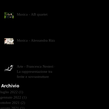
CONTEMPORANEI CHE
ANIMANO IL MUSEO D
Musica - AB quartet
Musica - Alessandra Rizzo
Arte - Francesca Nesteri -
La rappresentazione tra
ferite e sovrastrutture
Archivio
luglio 2022
(1)
1 post
gennaio 2022
(1)
1 post
ottobre 2021
(2)
2 post
agosto 2021
(1)
1 post