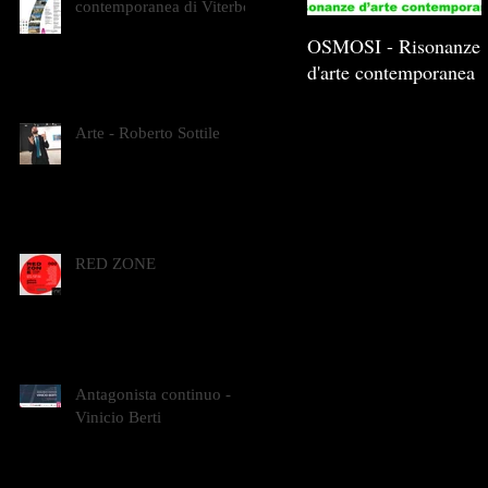
contemporanea di Viterbo
OSMOSI - Risonanze
d'arte contemporanea
Arte - Roberto Sottile
RED ZONE
Antagonista continuo -
Vinicio Berti