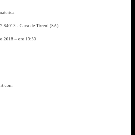
materica
 84013 - Cava de Tirreni (SA)
o 2018 – ore 19:30
art.com