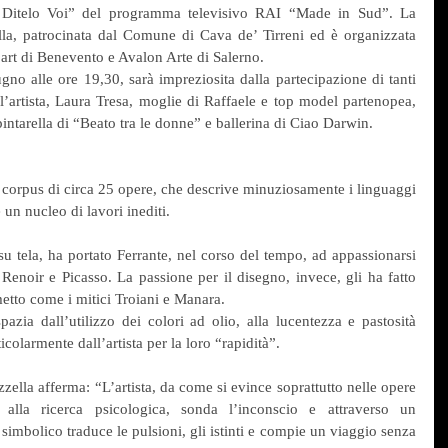
“I Ditelo Voi” del programma televisivo RAI “Made in Sud”. La 
a, patrocinata dal Comune di Cava de’ Tirreni ed è organizzata 
art di Benevento e Avalon Arte di Salerno.
gno alle ore 19,30, sarà impreziosita dalla partecipazione di tanti 
l’artista, Laura Tresa, moglie di Raffaele e top model partenopea, 
ntarella di “Beato tra le donne” e ballerina di Ciao Darwin.
n corpus di circa 25 opere, che descrive minuziosamente i linguaggi 
 un nucleo di lavori inediti.
 su tela, ha portato Ferrante, nel corso del tempo, ad appassionarsi 
Renoir e Picasso. La passione per il disegno, invece, gli ha fatto 
metto come i mitici Troiani e Manara.
pazia dall’utilizzo dei colori ad olio, alla lucentezza e pastosità 
ticolarmente dall’artista per la loro “rapidità”.
zella afferma: “L’artista, da come si evince soprattutto nelle opere 
 alla ricerca psicologica, sonda l’inconscio e attraverso un 
imbolico traduce le pulsioni, gli istinti e compie un viaggio senza 