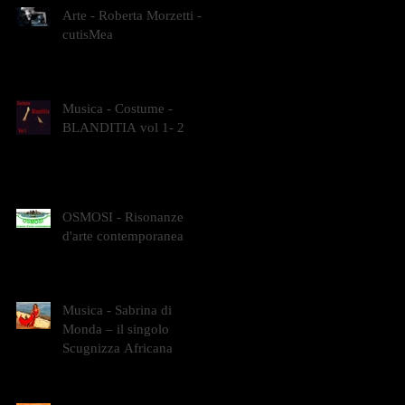
Arte - Roberta Morzetti -
cutisMea
Musica - Costume -
BLANDITIA vol 1- 2
OSMOSI - Risonanze
d'arte contemporanea
Musica - Sabrina di
Monda – il singolo
Scugnizza Africana