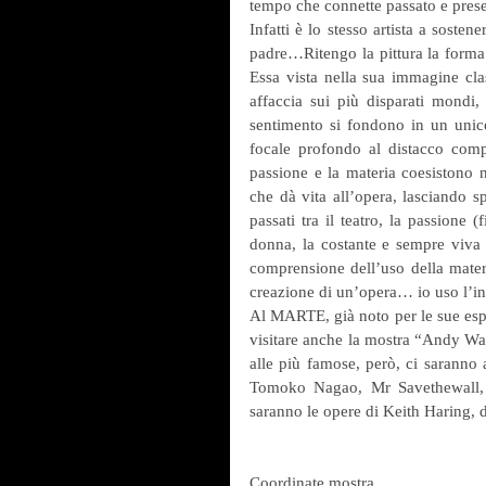
tempo che connette passato e prese
Infatti è lo stesso artista a sosten
padre…Ritengo la pittura la forma d
Essa vista nella sua immagine class
affaccia sui più disparati mondi,
sentimento si fondono in un unico
focale profondo al distacco compl
passione e la materia coesistono n
che dà vita all’opera, lasciando sp
passati tra il teatro, la passione 
donna, la costante e sempre viva c
comprensione dell’uso della materia
creazione di un’opera… io uso l’int
Al MARTE, già noto per le sue espos
visitare anche la mostra “Andy War
alle più famose, però, ci saranno a
Tomoko Nagao, Mr Savethewall, T
saranno le opere di Keith Haring, d
Coordinate mostra