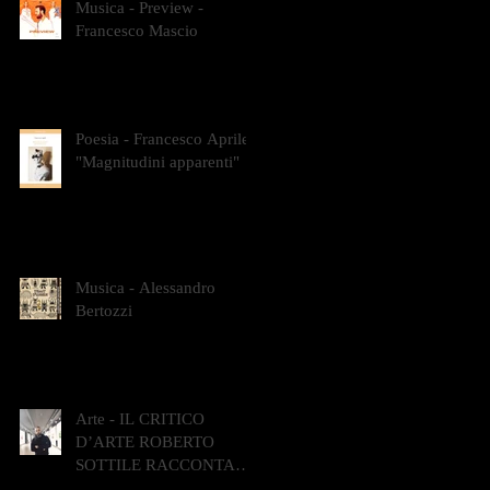
Musica - Preview -
Francesco Mascio
Poesia - Francesco Aprile -
"Magnitudini apparenti"
Musica - Alessandro
Bertozzi
Arte - IL CRITICO
D’ARTE ROBERTO
SOTTILE RACCONTA
GLI INTRECCI