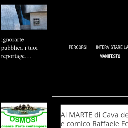
ignorarte
pubblica i tuoi
PERCORSI
INTERVISTARE L'
reportage
MANIFESTO
fotografici
Al MARTE di Cava de’ 
e comico Raffaele F