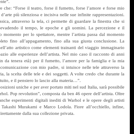
nte”.
ere che: “Forse il teatro, forse il fumetto, forse l’amore e forse mio 
’arte più silenziosa e incisiva nelle sue infinite rappresentazioni. 
ica, attraverso la tela, ci permette di guardare la finestra che si 
 evadendo il tempo, le epoche e gli uomini. La percezione e il 
 momento per lo spettatore, mentre l’artista passa dal momento 
eto fino all’appagamento, fino alla sua giusta conclusione. La 
ell’atto artistico come elementi trainanti del viaggio immaginario 
azio alle esperienze dell’artista. Nel mio caso il racconto di anni 
(fin da tenera età) per il fumetto, l’amore per la famiglia e la mia 
omunicazione con mio padre, si intuisce nelle tele attraverso la 
, la scelta delle tele e dei soggetti. A volte credo che durante la 
uito, e il pensiero lo lascio alla materia…”.
izioni uniche e per aver portato miti nel sud Italia, sarà possibile 
hol. Pop revolution”, composta da ben 46 opere dell’artista. Oltre 
nche esperimenti digitali inediti di Warhol e le opere degli artisti 
akashi Murakami e Marco Lodola. Fiore all’occhiello, infine, 
irettamente dalla sua collezione privata.