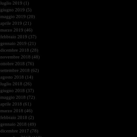
luglio 2019
(1)
1 post
giugno 2019
(5)
5 post
maggio 2019
(20)
20 post
aprile 2019
(21)
21 post
marzo 2019
(46)
46 post
febbraio 2019
(37)
37 post
gennaio 2019
(21)
21 post
dicembre 2018
(28)
28 post
novembre 2018
(48)
48 post
ottobre 2018
(76)
76 post
settembre 2018
(62)
62 post
agosto 2018
(14)
14 post
luglio 2018
(26)
26 post
giugno 2018
(37)
37 post
maggio 2018
(72)
72 post
aprile 2018
(61)
61 post
marzo 2018
(46)
46 post
febbraio 2018
(2)
2 post
gennaio 2018
(49)
49 post
dicembre 2017
(78)
78 post