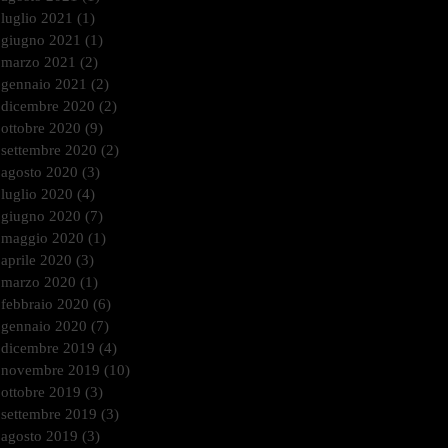
luglio 2021
(1)
1 post
giugno 2021
(1)
1 post
marzo 2021
(2)
2 post
gennaio 2021
(2)
2 post
dicembre 2020
(2)
2 post
ottobre 2020
(9)
9 post
settembre 2020
(2)
2 post
agosto 2020
(3)
3 post
luglio 2020
(4)
4 post
giugno 2020
(7)
7 post
maggio 2020
(1)
1 post
aprile 2020
(3)
3 post
marzo 2020
(1)
1 post
febbraio 2020
(6)
6 post
gennaio 2020
(7)
7 post
dicembre 2019
(4)
4 post
novembre 2019
(10)
10 post
ottobre 2019
(3)
3 post
settembre 2019
(3)
3 post
agosto 2019
(3)
3 post