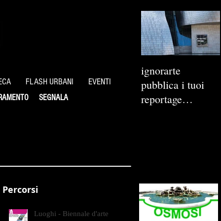
ignorarte
ECA
FLASH URBANI
EVENTI
pubblica i tuoi
reportage
RAMENTO
SEGNALA
fotografici
Percorsi
Luoghi - Biennale d'arte