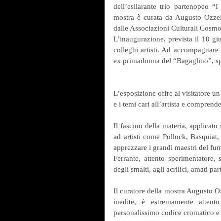
dell’esilarante trio partenopeo 
mostra è curata da Augusto Ozzell
dalle Associazioni Culturali Cosmo
L’inaugurazione, prevista il 10 giu
colleghi artisti. Ad accompagnare 
ex primadonna del “Bagaglino”, spi
L’esposizione offre al visitatore u
e i temi cari all’artista e comprende
Il fascino della materia, applicato
ad artisti come Pollock, Basquiat, 
apprezzare i grandi maestri del fu
Ferrante, attento sperimentatore, s
degli smalti, agli acrilici, amati par
Il curatore della mostra Augusto Oz
inedite, è estremamente attento
personalissimo codice cromatico e s