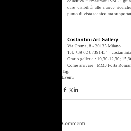
collettiva “u’marimotu vol.2” giu
dare visibilità alle nuove ricerc
punto di vista tecnico ma supportate
Costantini Art Gallery
Via Crema, 8 - 20135 Milano
Tel. +39 02 87391434 - costantin
Orario galleria : 10,30-12,30; 15,3
Come arrivare : MM3 Porta Romana
Tag:
Eventi
Commenti