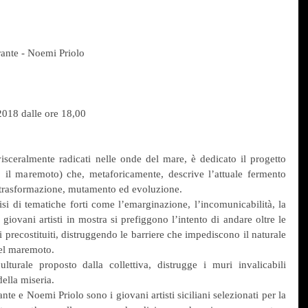
rante - Noemi Priolo
018 dalle ore 18,00
visceralmente radicati nelle onde del mare, è dedicato il progetto 
, il maremoto) che, metaforicamente, descrive l’attuale fermento 
ua trasformazione, mutamento ed evoluzione.
si di tematiche forti come l’emarginazione, l’incomunicabilità, la 
 giovani artisti in mostra si prefiggono l’intento di andare oltre le 
i precostituiti, distruggendo le barriere che impediscono il naturale 
el maremoto.
turale proposto dalla collettiva, distrugge i muri invalicabili 
della miseria.
e e Noemi Priolo sono i giovani artisti siciliani selezionati per la 