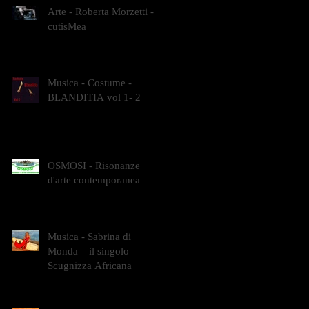
Arte - Roberta Morzetti -
cutisMea
Musica - Costume -
BLANDITIA vol 1- 2
OSMOSI - Risonanze
d'arte contemporanea
Musica - Sabrina di
Monda – il singolo
Scugnizza Africana