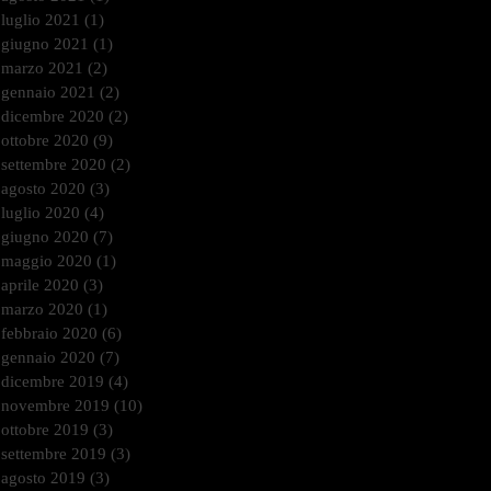
luglio 2021
(1)
1 post
giugno 2021
(1)
1 post
marzo 2021
(2)
2 post
gennaio 2021
(2)
2 post
dicembre 2020
(2)
2 post
ottobre 2020
(9)
9 post
settembre 2020
(2)
2 post
agosto 2020
(3)
3 post
luglio 2020
(4)
4 post
giugno 2020
(7)
7 post
maggio 2020
(1)
1 post
aprile 2020
(3)
3 post
marzo 2020
(1)
1 post
febbraio 2020
(6)
6 post
gennaio 2020
(7)
7 post
dicembre 2019
(4)
4 post
novembre 2019
(10)
10 post
ottobre 2019
(3)
3 post
settembre 2019
(3)
3 post
agosto 2019
(3)
3 post