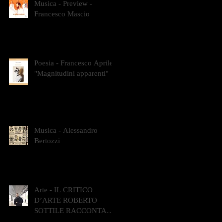
Musica - Preview -
Francesco Mascio
Poesia - Francesco Aprile -
"Magnitudini apparenti"
Musica - Alessandro
Bertozzi
Arte - IL CRITICO
D’ARTE ROBERTO
SOTTILE RACCONTA
GLI INTRECCI