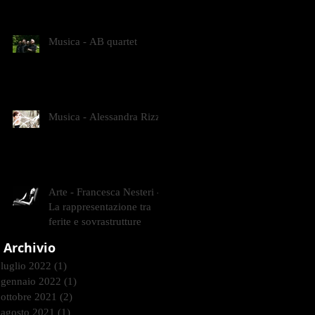
CONTEMPORANEI CHE
ANIMANO IL MUSEO D
Musica - AB quartet
Musica - Alessandra Rizzo
Arte - Francesca Nesteri -
La rappresentazione tra
ferite e sovrastrutture
Archivio
luglio 2022
(1)
1 post
gennaio 2022
(1)
1 post
ottobre 2021
(2)
2 post
agosto 2021
(1)
1 post