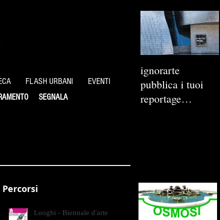
ignorarte
ECA
FLASH URBANI
EVENTI
pubblica i tuoi
reportage
RAMENTO
SEGNALA
fotografici
Percorsi
Luoghi - Biennale d'arte