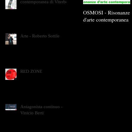
contemporanea di Viterbo
OSMOSI - Risonanze
d'arte contemporanea
Arte - Roberto Sottile
RED ZONE
Antagonista continuo -
Vinicio Berti