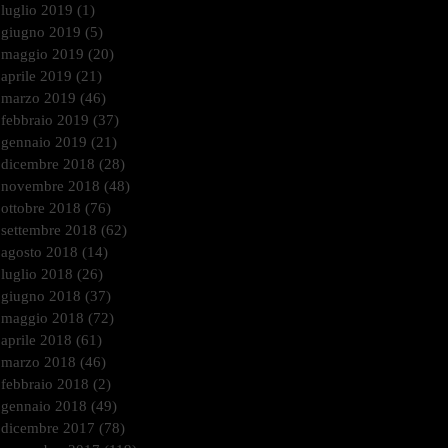
luglio 2019
(1)
1 post
giugno 2019
(5)
5 post
maggio 2019
(20)
20 post
aprile 2019
(21)
21 post
marzo 2019
(46)
46 post
febbraio 2019
(37)
37 post
gennaio 2019
(21)
21 post
dicembre 2018
(28)
28 post
novembre 2018
(48)
48 post
ottobre 2018
(76)
76 post
settembre 2018
(62)
62 post
agosto 2018
(14)
14 post
luglio 2018
(26)
26 post
giugno 2018
(37)
37 post
maggio 2018
(72)
72 post
aprile 2018
(61)
61 post
marzo 2018
(46)
46 post
febbraio 2018
(2)
2 post
gennaio 2018
(49)
49 post
dicembre 2017
(78)
78 post