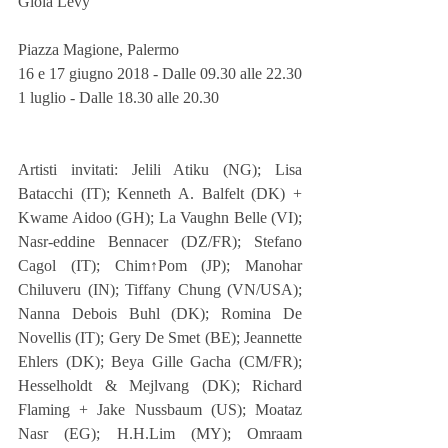
Gioia Levy
Piazza Magione, Palermo 
16 e 17 giugno 2018 - Dalle 09.30 alle 22.30 
1 luglio - Dalle 18.30 alle 20.30
Artisti invitati: Jelili Atiku (NG); Lisa 
Batacchi (IT); Kenneth A. Balfelt (DK) + 
Kwame Aidoo (GH); La Vaughn Belle (VI); 
Nasr-eddine Bennacer (DZ/FR); Stefano 
Cagol (IT); Chim↑Pom (JP); Manohar 
Chiluveru (IN); Tiffany Chung (VN/USA); 
Nanna Debois Buhl (DK); Romina De 
Novellis (IT); Gery De Smet (BE); Jeannette 
Ehlers (DK); Beya Gille Gacha (CM/FR); 
Hesselholdt & Mejlvang (DK); Richard 
Flaming + Jake Nussbaum (US); Moataz 
Nasr (EG); H.H.Lim (MY); Omraam 