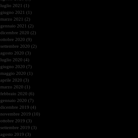
luglio 2021
(1)
1 post
giugno 2021
(1)
1 post
marzo 2021
(2)
2 post
gennaio 2021
(2)
2 post
dicembre 2020
(2)
2 post
ottobre 2020
(9)
9 post
settembre 2020
(2)
2 post
agosto 2020
(3)
3 post
luglio 2020
(4)
4 post
giugno 2020
(7)
7 post
maggio 2020
(1)
1 post
aprile 2020
(3)
3 post
marzo 2020
(1)
1 post
febbraio 2020
(6)
6 post
gennaio 2020
(7)
7 post
dicembre 2019
(4)
4 post
novembre 2019
(10)
10 post
ottobre 2019
(3)
3 post
settembre 2019
(3)
3 post
agosto 2019
(3)
3 post