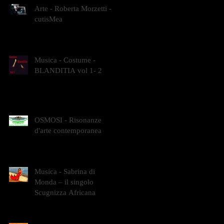
Arte - Roberta Morzetti -
cutisMea
Musica - Costume -
BLANDITIA vol 1- 2
OSMOSI - Risonanze
d'arte contemporanea
Musica - Sabrina di
Monda – il singolo
Scugnizza Africana