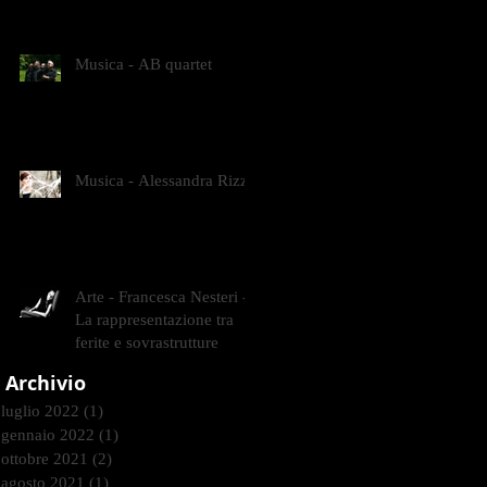
CONTEMPORANEI CHE
ANIMANO IL MUSEO D
Musica - AB quartet
Musica - Alessandra Rizzo
Arte - Francesca Nesteri -
La rappresentazione tra
ferite e sovrastrutture
Archivio
luglio 2022
(1)
1 post
gennaio 2022
(1)
1 post
ottobre 2021
(2)
2 post
agosto 2021
(1)
1 post