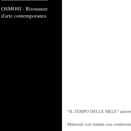
OSMOSI - Risonanze
d'arte contemporanea
“IL TEMPO DELLE MELE” autore
Materiali vari trattati con combust