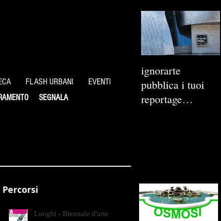
ignorarte
ECA
FLASH URBANI
EVENTI
pubblica i tuoi
reportage
RAMENTO
SEGNALA
fotografici
Percorsi
Luoghi - Biennale d'arte