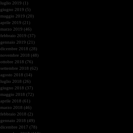
luglio 2019
(1)
1 post
giugno 2019
(5)
5 post
maggio 2019
(20)
20 post
aprile 2019
(21)
21 post
marzo 2019
(46)
46 post
febbraio 2019
(37)
37 post
gennaio 2019
(21)
21 post
dicembre 2018
(28)
28 post
novembre 2018
(48)
48 post
ottobre 2018
(76)
76 post
settembre 2018
(62)
62 post
agosto 2018
(14)
14 post
luglio 2018
(26)
26 post
giugno 2018
(37)
37 post
maggio 2018
(72)
72 post
aprile 2018
(61)
61 post
marzo 2018
(46)
46 post
febbraio 2018
(2)
2 post
gennaio 2018
(49)
49 post
dicembre 2017
(78)
78 post