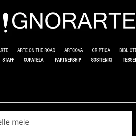
ARTE
ARTE ON THE ROAD
ARTCOVA
CRIPTICA
BIBLIOT
STAFF
CURATELA
PARTNERSHIP
SOSTIENICI
TESSE
elle mele