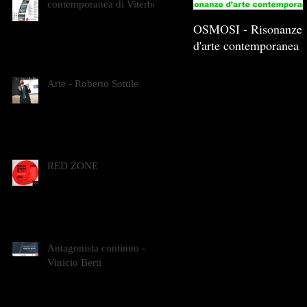
contemporanea di Viterbo
OSMOSI - Risonanze
d'arte contemporanea
Arte - Roberto Sottile
RED ZONE
Antagonista continuo -
Vinicio Berti