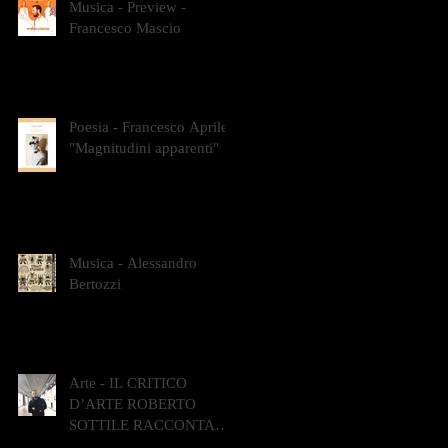
Musica - Preview -
Francesco Mascio
Poesia - Francesco Aprile -
"Magnitudini apparenti"
Musica - Alessandro
Bertozzi
Arte - IL CRITICO
D’ARTE ROBERTO
SOTTILE RACCONTA
GLI INTRECCI