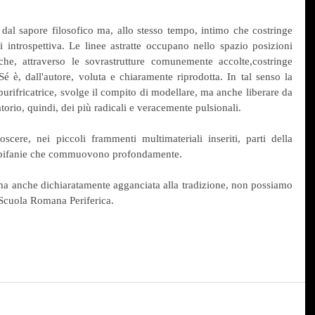
dal sapore filosofico ma, allo stesso tempo, intimo che costringe 
i introspettiva. Le linee astratte occupano nello spazio posizioni 
che, attraverso le sovrastrutture comunemente accolte,costringe 
é è, dall'autore, voluta e chiaramente riprodotta. In tal senso la 
rifricatrice, svolge il compito di modellare, ma anche liberare da 
torio, quindi, dei più radicali e veracemente pulsionali.
cere, nei piccoli frammenti multimateriali inseriti, parti della 
e epifanie che commuovono profondamente.
ma anche dichiaratamente agganciata alla tradizione, non possiamo 
 Scuola Romana Periferica.