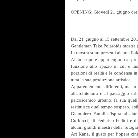
OPENING: Giovedì 21 giugno ore
Dal 21 giugno al 15 settembre 2018
Gentlemen Take Polaroids mostra p
In mostra sono presenti alcune Pola
Alcune opere appartengono al prog
funzione allo spazio in cui è ins
porzioni di realtà e le condensa in
tutta la sua produzione artistica.
Apparentemente differenti, ma in c
all'architettura e al paesaggio urba
palcoscenico urbano, fa sua quell’
restituisce quel tempo sospeso, i sil
Giampiero Fanuli s’ispira al cine
Corbucci, di Federico Fellini e di
alcuni grandi maestri della fotogra
Art Kane, il gusto per l’opera cin