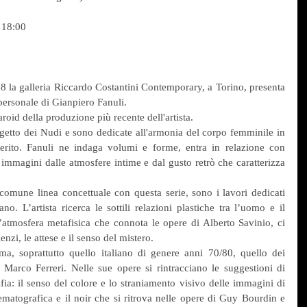
 18:00
 la galleria Riccardo Costantini Contemporary, a Torino, presenta 
ersonale di Gianpiero Fanuli.
roid della produzione più recente dell'artista.
etto dei Nudi e sono dedicate all'armonia del corpo femminile in 
erito. Fanuli ne indaga volumi e forme, entra in relazione con 
 immagini dalle atmosfere intime e dal gusto retrò che caratterizza 
omune linea concettuale con questa serie, sono i lavori dedicati 
no. L’artista ricerca le sottili relazioni plastiche tra l’uomo e il 
atmosfera metafisica che connota le opere di Alberto Savinio, ci 
enzi, le attese e il senso del mistero.
ma, soprattutto quello italiano di genere anni 70/80, quello dei 
 Marco Ferreri. Nelle sue opere si rintracciano le suggestioni di 
fia: il senso del colore e lo straniamento visivo delle immagini di 
ematografica e il noir che si ritrova nelle opere di Guy Bourdin e 