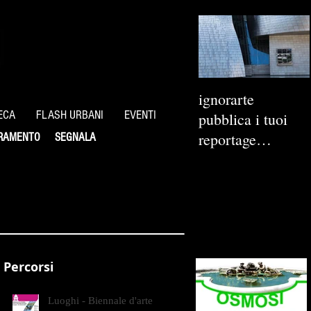
ignorarte
ECA
FLASH URBANI
EVENTI
pubblica i tuoi
reportage
RAMENTO
SEGNALA
fotografici
Percorsi
Luoghi - Biennale d'arte