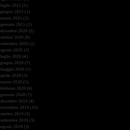
luglio 2021
(1)
1 post
giugno 2021
(1)
1 post
marzo 2021
(2)
2 post
gennaio 2021
(2)
2 post
dicembre 2020
(2)
2 post
ottobre 2020
(9)
9 post
settembre 2020
(2)
2 post
agosto 2020
(3)
3 post
luglio 2020
(4)
4 post
giugno 2020
(7)
7 post
maggio 2020
(1)
1 post
aprile 2020
(3)
3 post
marzo 2020
(1)
1 post
febbraio 2020
(6)
6 post
gennaio 2020
(7)
7 post
dicembre 2019
(4)
4 post
novembre 2019
(10)
10 post
ottobre 2019
(3)
3 post
settembre 2019
(3)
3 post
agosto 2019
(3)
3 post