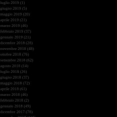
luglio 2019
(1)
1 post
giugno 2019
(5)
5 post
maggio 2019
(20)
20 post
aprile 2019
(21)
21 post
marzo 2019
(46)
46 post
febbraio 2019
(37)
37 post
gennaio 2019
(21)
21 post
dicembre 2018
(28)
28 post
novembre 2018
(48)
48 post
ottobre 2018
(76)
76 post
settembre 2018
(62)
62 post
agosto 2018
(14)
14 post
luglio 2018
(26)
26 post
giugno 2018
(37)
37 post
maggio 2018
(72)
72 post
aprile 2018
(61)
61 post
marzo 2018
(46)
46 post
febbraio 2018
(2)
2 post
gennaio 2018
(49)
49 post
dicembre 2017
(78)
78 post