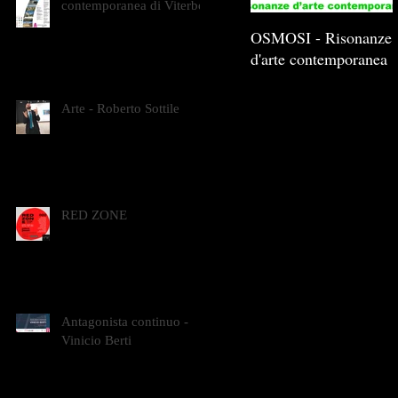
contemporanea di Viterbo
OSMOSI - Risonanze
d'arte contemporanea
Arte - Roberto Sottile
RED ZONE
Antagonista continuo -
Vinicio Berti