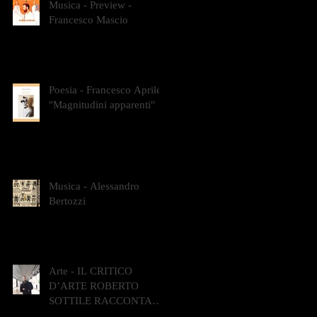
Musica - Preview -
Francesco Mascio
Poesia - Francesco Aprile -
"Magnitudini apparenti"
Musica - Alessandro
Bertozzi
Arte - IL CRITICO
D’ARTE ROBERTO
SOTTILE RACCONTA
GLI INTRECCI