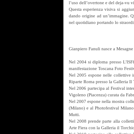
l’uso dell’overtone e del deja-vu v
Questa esperienza visiva si aggiun
dando origine ad un’immagine. Que
nel quotidiano portando lo straordi
Gianpiero Fanuli nasce a Mesagne (
Nel 2004 si diploma presso L'ISF&
manifestazione Toscana Foto Festi
Nel 2005 espone nelle collettive in
Riparte Roma presso la Galleria Il 
Nel 2006 partecipa al Festival inte
Vigoleno (Piacenza) curata da Fab
Nel 2007 espone nella mostra colle
(Milano) e al Photofestival Milan
Mutti.
Nel 2008 prende parte alla collet
Arte Fiera con la Galleria il Torchi