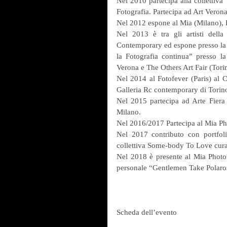
Nel 2010 partecipa alla collettiva
Fotografia. Partecipa ad Art Vero
Nel 2012 espone al Mia (Milano), F
Nel 2013 è tra gli artisti della 
Contemporary ed espone presso la F
la Fotografia continua” presso l
Verona e The Others Art Fair (Tori
Nel 2014 al Fotofever (Paris) al 
Galleria Rc contemporary di Torin
Nel 2015 partecipa ad Arte Fiera
Milano.
Nel 2016/2017 Partecipa al Mia Pho
Nel 2017 contributo con portfolio
collettiva Some-body To Love cura
Nel 2018 è presente al Mia Photo 
personale “Gentlemen Take Polaroi
Scheda dell’evento