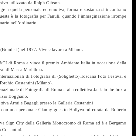
isivo utilizzato da Ralph Gibson.
ge a quella personale ed emotiva, forma e sostanza si incontrano 
sta è la fotografia per Fanuli, quando l’immaginazione irrompe 
nario nell’ordinario.
Brindisi )nel 1977. Vive e lavora a Milano.
CI di Roma e vince il premio Ambiente Italia in occasione della 
val di Massa Marittima.
ternazionali di Fotografia di (Solighetto),Toscana Foto Festival e 
Torchio Costantini (Milano).
rnazionale di Fotografia di Roma e alla collettiva Jack in the box a 
rizio Boggiano.
ttiva Armi e Bagagli presso la Galleria Costantini
o con una personale Gianpy goes to Hollywood curata da Roberto 
tiva Sign City della Galleria Monocromo di Roma ed è a Bergamo 
o Costantini.