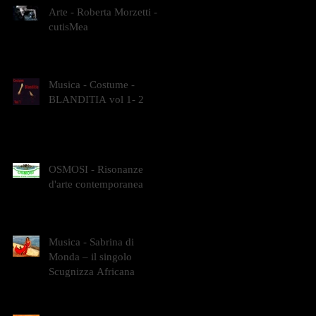
Arte - Roberta Morzetti -
cutisMea
Musica - Costume -
BLANDITIA vol 1- 2
OSMOSI - Risonanze
d'arte contemporanea
Musica - Sabrina di
Monda – il singolo
Scugnizza Africana