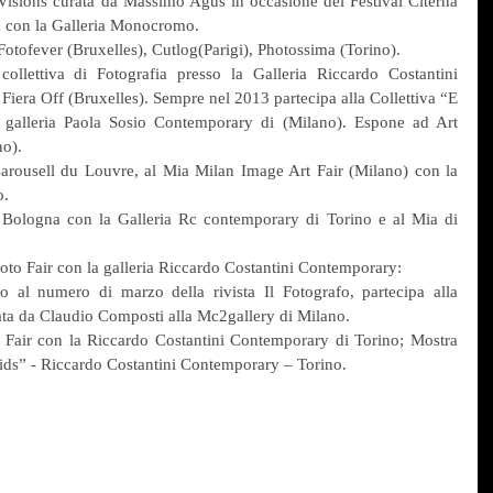
 Visions curata da Massimo Agus in occasione del Festival Citerna 
na con la Galleria Monocromo.
otofever (Bruxelles), Cutlog(Parigi), Photossima (Torino).
collettiva di Fotografia presso la Galleria Riccardo Costantini 
iera Off (Bruxelles). Sempre nel 2013 partecipa alla Collettiva “E 
a galleria Paola Sosio Contemporary di (Milano). Espone ad Art 
no).
Carousell du Louvre, al Mia Milan Image Art Fair (Milano) con la 
o.
 Bologna con la Galleria Rc contemporary di Torino e al Mia di 
to Fair con la galleria Riccardo Costantini Contemporary:
 al numero di marzo della rivista Il Fotografo, partecipa alla 
ta da Claudio Composti alla Mc2gallery di Milano.
Fair con la Riccardo Costantini Contemporary di Torino; Mostra 
ds” - Riccardo Costantini Contemporary – Torino.