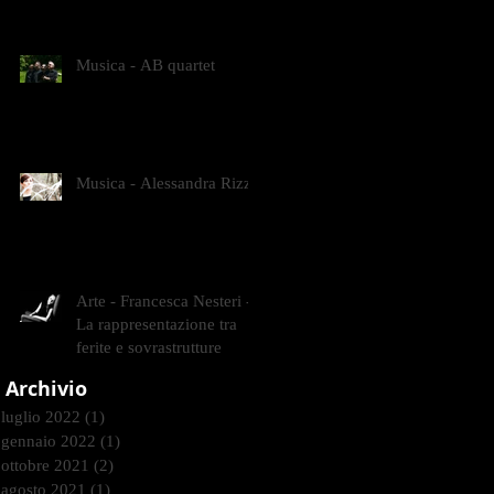
CONTEMPORANEI CHE
ANIMANO IL MUSEO D
Musica - AB quartet
Musica - Alessandra Rizzo
Arte - Francesca Nesteri -
La rappresentazione tra
ferite e sovrastrutture
Archivio
luglio 2022
(1)
1 post
gennaio 2022
(1)
1 post
ottobre 2021
(2)
2 post
agosto 2021
(1)
1 post