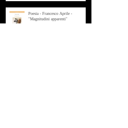
Poesia - Francesco Aprile -
"Magnitudini apparenti"
Musica - Alessandro Bertozzi
Arte - IL CRITICO D’ARTE
ROBERTO SOTTILE RACCONTA
GLI INTRECCI
CONTEMPORANEI CHE
ANIMANO IL MUSEO D