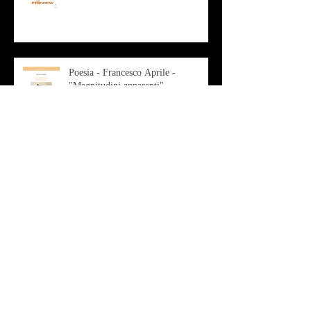
Poesia - Francesco Aprile -
"Magnitudini apparenti"
Musica - Alessandro Bertozzi
Arte - IL CRITICO D’ARTE
ROBERTO SOTTILE RACCONTA
GLI INTRECCI