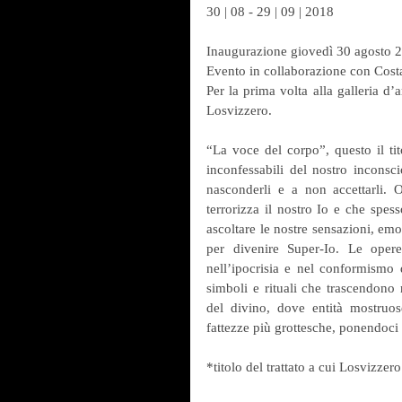
30 | 08 - 29 | 09 | 2018
Inaugurazione giovedì 30 agosto 2
Evento in collaborazione con Costa
Per la prima volta alla galleria d’
Losvizzero.
“La voce del corpo”, questo il tit
inconfessabili del nostro inconsci
nasconderli e a non accettarli. Ob
terrorizza il nostro Io e che spes
ascoltare le nostre sensazioni, emo
per divenire Super-Io. Le opere
nell’ipocrisia e nel conformismo d
simboli e rituali che trascendono
del divino, dove entità mostruo
fattezze più grottesche, ponendoci d
*titolo del trattato a cui Losvizzer