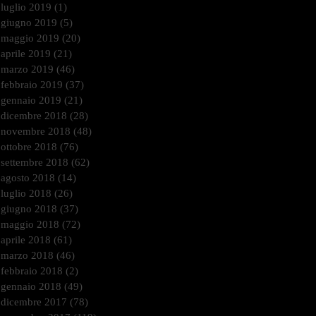
luglio 2019
(1)
1 post
giugno 2019
(5)
5 post
maggio 2019
(20)
20 post
aprile 2019
(21)
21 post
marzo 2019
(46)
46 post
febbraio 2019
(37)
37 post
gennaio 2019
(21)
21 post
dicembre 2018
(28)
28 post
novembre 2018
(48)
48 post
ottobre 2018
(76)
76 post
settembre 2018
(62)
62 post
agosto 2018
(14)
14 post
luglio 2018
(26)
26 post
giugno 2018
(37)
37 post
maggio 2018
(72)
72 post
aprile 2018
(61)
61 post
marzo 2018
(46)
46 post
febbraio 2018
(2)
2 post
gennaio 2018
(49)
49 post
dicembre 2017
(78)
78 post