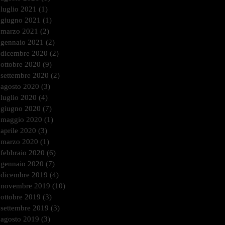
luglio 2021
(1)
1 post
giugno 2021
(1)
1 post
marzo 2021
(2)
2 post
gennaio 2021
(2)
2 post
dicembre 2020
(2)
2 post
ottobre 2020
(9)
9 post
settembre 2020
(2)
2 post
agosto 2020
(3)
3 post
luglio 2020
(4)
4 post
giugno 2020
(7)
7 post
maggio 2020
(1)
1 post
aprile 2020
(3)
3 post
marzo 2020
(1)
1 post
febbraio 2020
(6)
6 post
gennaio 2020
(7)
7 post
dicembre 2019
(4)
4 post
novembre 2019
(10)
10 post
ottobre 2019
(3)
3 post
settembre 2019
(3)
3 post
agosto 2019
(3)
3 post