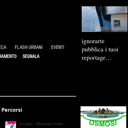
ignorarte
ECA
FLASH URBANI
EVENTI
pubblica i tuoi
reportage
RAMENTO
SEGNALA
fotografici
Percorsi
Luoghi - Biennale d'arte