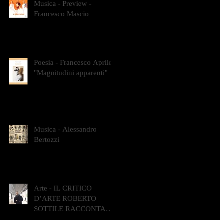
Musica - Preview -
Francesco Mascio
Poesia - Francesco Aprile -
"Magnitudini apparenti"
Musica - Alessandro
Bertozzi
Arte - IL CRITICO
D’ARTE ROBERTO
SOTTILE RACCONTA
GLI INTRECCI