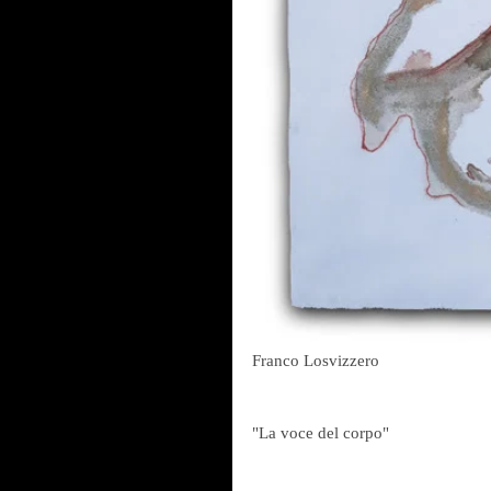
Franco Losvizzero
"La voce del corpo" 