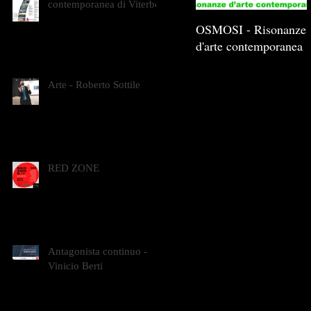
contemporanea di Viterbo
OSMOSI - Risonanze
d'arte contemporanea
Arte - Roberto Sottile
RED ZONE
Antagonista continuo -
Vinicio Berti