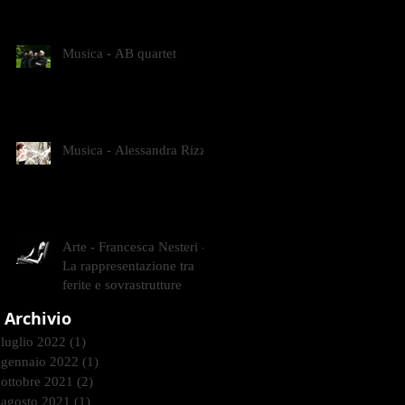
CONTEMPORANEI CHE
ANIMANO IL MUSEO D
Musica - AB quartet
Musica - Alessandra Rizzo
Arte - Francesca Nesteri -
La rappresentazione tra
ferite e sovrastrutture
Archivio
luglio 2022
(1)
1 post
gennaio 2022
(1)
1 post
ottobre 2021
(2)
2 post
agosto 2021
(1)
1 post