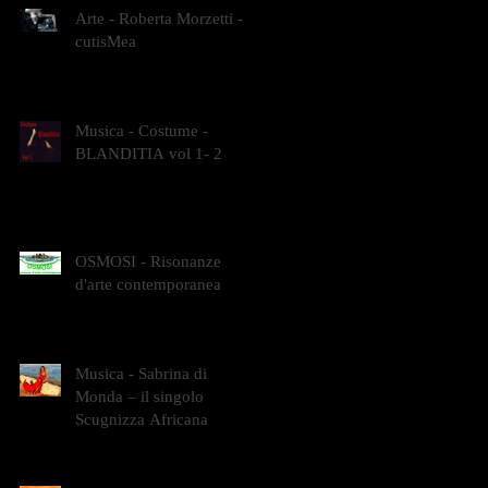
Arte - Roberta Morzetti -
cutisMea
Musica - Costume -
BLANDITIA vol 1- 2
OSMOSI - Risonanze
d'arte contemporanea
Musica - Sabrina di
Monda – il singolo
Scugnizza Africana