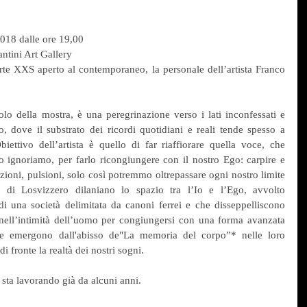
018 dalle ore 19,00
ntini Art Gallery
arte XXS aperto al contemporaneo, la personale dell’artista Franco 
olo della mostra, è una peregrinazione verso i lati inconfessati e 
o, dove il substrato dei ricordi quotidiani e reali tende spesso a 
iettivo dell’artista è quello di far riaffiorare quella voce, che 
so ignoriamo, per farlo ricongiungere con il nostro Ego: carpire e 
zioni, pulsioni, solo così potremmo oltrepassare ogni nostro limite 
 di Losvizzero dilaniano lo spazio tra l’Io e l’Ego, avvolto 
i una società delimitata da canoni ferrei e che disseppelliscono 
 nell’intimità dell’uomo per congiungersi con una forma avanzata 
se emergono dall'abisso de"La memoria del corpo”* nelle loro 
i fronte la realtà dei nostri sogni.
o sta lavorando già da alcuni anni.