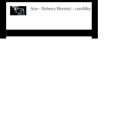
Arte - Roberta Morzetti - cutisMea
Musica - Costume - BLANDITIA
vol 1- 2
OSMOSI - Risonanze d'arte
contemporanea
Musica - Sabrina di Monda – il
singolo Scugnizza Africana