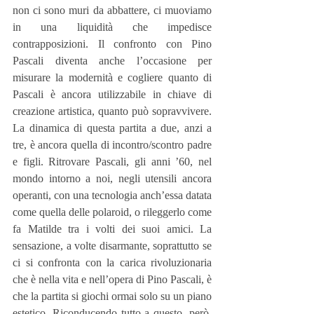
non ci sono muri da abbattere, ci muoviamo 
in una liquidità che impedisce 
contrapposizioni. Il confronto con Pino 
Pascali diventa anche l’occasione per 
misurare la modernità e cogliere quanto di 
Pascali è ancora utilizzabile in chiave di 
creazione artistica, quanto può sopravvivere. 
La dinamica di questa partita a due, anzi a 
tre, è ancora quella di incontro/scontro padre 
e figli. Ritrovare Pascali, gli anni ’60, nel 
mondo intorno a noi, negli utensili ancora 
operanti, con una tecnologia anch’essa datata 
come quella delle polaroid, o rileggerlo come 
fa Matilde tra i volti dei suoi amici. La 
sensazione, a volte disarmante, soprattutto se 
ci si confronta con la carica rivoluzionaria 
che è nella vita e nell’opera di Pino Pascali, è 
che la partita si giochi ormai solo su un piano 
estetico. Riconducendo tutto a questo, però, 