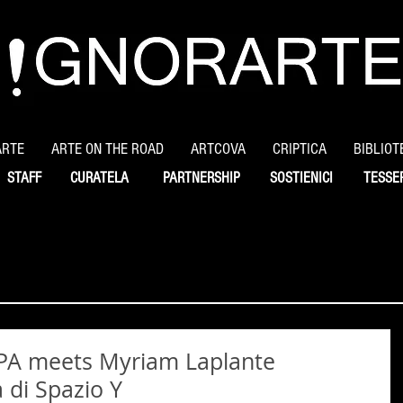
ARTE
ARTE ON THE ROAD
ARTCOVA
CRIPTICA
BIBLIOT
STAFF
CURATELA
PARTNERSHIP
SOSTIENICI
TESSE
U.PA meets Myriam Laplante
 di Spazio Y