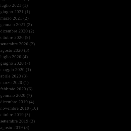
luglio 2021
(1)
1 post
giugno 2021
(1)
1 post
marzo 2021
(2)
2 post
gennaio 2021
(2)
2 post
dicembre 2020
(2)
2 post
ottobre 2020
(9)
9 post
settembre 2020
(2)
2 post
agosto 2020
(3)
3 post
luglio 2020
(4)
4 post
giugno 2020
(7)
7 post
maggio 2020
(1)
1 post
aprile 2020
(3)
3 post
marzo 2020
(1)
1 post
febbraio 2020
(6)
6 post
gennaio 2020
(7)
7 post
dicembre 2019
(4)
4 post
novembre 2019
(10)
10 post
ottobre 2019
(3)
3 post
settembre 2019
(3)
3 post
agosto 2019
(3)
3 post