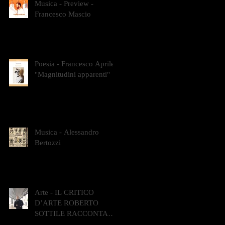
Musica - Preview -
Francesco Mascio
Poesia - Francesco Aprile -
"Magnitudini apparenti"
Musica - Alessandro
Bertozzi
Arte - IL CRITICO
D’ARTE ROBERTO
SOTTILE RACCONTA
GLI INTRECCI