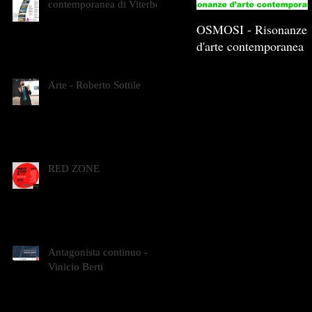
contemporanea di Viterbo
OSMOSI - Risonanze
d'arte contemporanea
Arte - Roberto Sottile
RED ZONE
Antagonista continuo -
Vinicio Berti