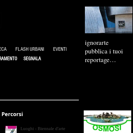
ignorarte
ECA
FLASH URBANI
EVENTI
pubblica i tuoi
reportage
RAMENTO
SEGNALA
fotografici
Percorsi
Luoghi - Biennale d'arte