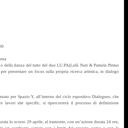
00
Roma
 o della danza del tutto del duo LU.PA(Lulù Nuti & Pamela Pintus 
 per presentare un focus sulla propria ricerca artistica, in dialogo 
.
nsato per Spazio Y, all’interno del ciclo espositivo Dialogues, che 
re lavori site specific, si ripercorrerà il processo di definizione 
rata lo scorso 29 aprile, al tramonto, con un’azione durata 24 ore, 
 in un confronto serrato con i limiti del proprio corpo e con le 