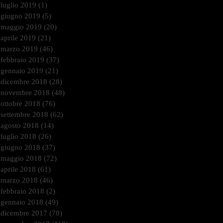
luglio 2019
(1)
1 post
giugno 2019
(5)
5 post
maggio 2019
(20)
20 post
aprile 2019
(21)
21 post
marzo 2019
(46)
46 post
febbraio 2019
(37)
37 post
gennaio 2019
(21)
21 post
dicembre 2018
(28)
28 post
novembre 2018
(48)
48 post
ottobre 2018
(76)
76 post
settembre 2018
(62)
62 post
agosto 2018
(14)
14 post
luglio 2018
(26)
26 post
giugno 2018
(37)
37 post
maggio 2018
(72)
72 post
aprile 2018
(61)
61 post
marzo 2018
(46)
46 post
febbraio 2018
(2)
2 post
gennaio 2018
(49)
49 post
dicembre 2017
(78)
78 post