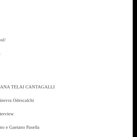
ul/
4
 ROMANA TELAI CANTAGALLI
nevra Odescalchi
nterview
ano e Gaetano Pasella