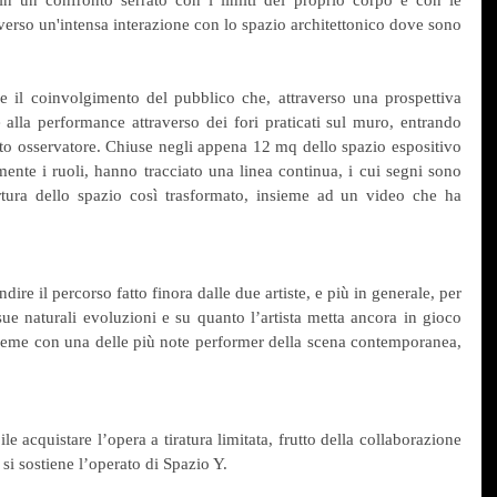
verso un'intensa interazione con lo spazio architettonico dove sono 
e il coinvolgimento del pubblico che, attraverso una prospettiva 
 alla performance attraverso dei fori praticati sul muro, entrando 
nto osservatore. Chiuse negli appena 12 mq dello spazio espositivo 
amente i ruoli, hanno tracciato una linea continua, i cui segni sono 
apertura dello spazio così trasformato, insieme ad un video che ha 
ire il percorso fatto finora dalle due artiste, e più in generale, per 
 sue naturali evoluzioni e su quanto l’artista metta ancora in gioco 
sieme con una delle più note performer della scena contemporanea, 
 acquistare l’opera a tiratura limitata, frutto della collaborazione 
 si sostiene l’operato di Spazio Y.