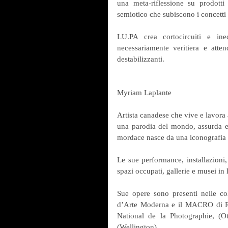
una meta-riflessione su prodotti
semiotico che subiscono i concetti 
LU.PA crea cortocircuiti e ine
necessariamente veritiera e atten
destabilizzanti.
Myriam Laplante
Artista canadese che vive e lavora 
una parodia del mondo, assurda e c
mordace nasce da una iconografia p
Le sue performance, installazioni, 
spazi occupati, gallerie e musei i
Sue opere sono presenti nelle col
d’Arte Moderna e il MACRO di Ro
National de la Photographie, 
(Wellington).