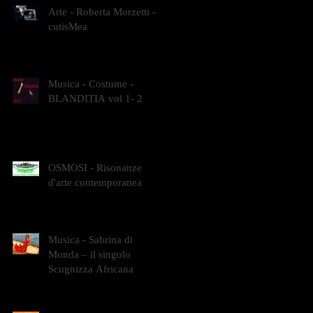
Arte - Roberta Morzetti -
cutisMea
Musica - Costume -
BLANDITIA vol 1- 2
OSMOSI - Risonanze
d'arte contemporanea
Musica - Sabrina di
Monda – il singolo
Scugnizza Africana