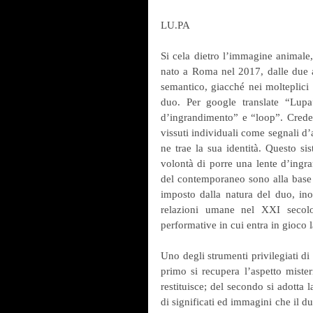
LU.PA
Si cela dietro l’immagine animale,
nato a Roma nel 2017, dalle due a
semantico, giacché nei molteplici 
duo. Per google translate “Lupa”
d’ingrandimento” e “loop”. Creden
vissuti individuali come segnali d’a
ne trae la sua identità. Questo si
volontà di porre una lente d’ingra
del contemporaneo sono alla base de
imposto dalla natura del duo, inol
relazioni umane nel XXI secolo
performative in cui entra in gioco 
Uno degli strumenti privilegiati di 
primo si recupera l’aspetto misteri
restituisce; del secondo si adotta l
di significati ed immagini che il du