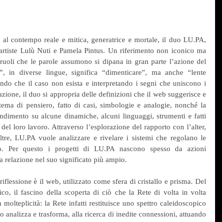
 al contempo reale e mitica, generatrice e mortale, il duo LU.PA, 
rtiste Lulù Nuti e Pamela Pintus. Un riferimento non iconico ma 
ruoli che le parole assumono si dipana in gran parte l’azione del 
, in diverse lingue, significa “dimenticare”, ma anche “lente 
do che il caso non esista e interpretando i segni che uniscono i 
zione, il duo si appropria delle definizioni che il web suggerisce e 
stema di pensiero, fatto di casi, simbologie e analogie, nonché la 
ndimento su alcune dinamiche, alcuni linguaggi, strumenti e fatti 
l loro lavoro. Attraverso l’esplorazione del rapporto con l’alter, 
tre, LU.PA vuole analizzare e rivelare i sistemi che regolano le 
. Per questo i progetti di LU.PA nascono spesso da azioni 
la relazione nel suo significato più ampio.
riflessione è il web, utilizzato come sfera di cristallo e prisma. Del 
co, il fascino della scoperta di ciò che la Rete di volta in volta 
a molteplicità: la Rete infatti restituisce uno spettro caleidoscopico 
o analizza e trasforma, alla ricerca di inedite connessioni, attuando 