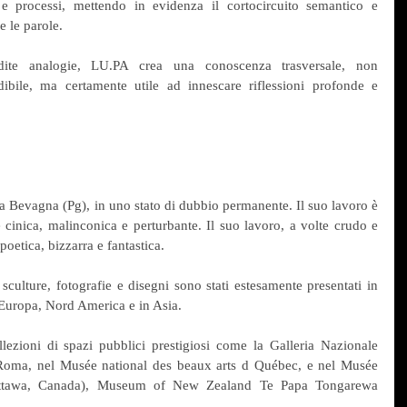
 e processi, mettendo in evidenza il cortocircuito semantico e 
e le parole.
dite analogie, LU.PA crea una conoscenza trasversale, non 
dibile, ma certamente utile ad innescare riflessioni profonde e 
a Bevagna (Pg), in uno stato di dubbio permanente. Il suo lavoro è 
inica, malinconica e perturbante. Il suo lavoro, a volte crudo e 
oetica, bizzarra e fantastica.
sculture, fotografie e disegni sono stati estesamente presentati in 
n Europa, Nord America e in Asia.
lezioni di spazi pubblici prestigiosi come la Galleria Nazionale 
ma, nel Musée national des beaux arts d Québec, e nel Musée 
(Ottawa, Canada), Museum of New Zealand Te Papa Tongarewa 