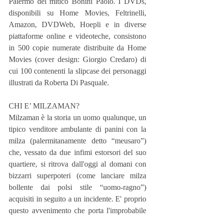
Palermo del mitico Bonini Paolo. I DVDs, 
disponibili su Home Movies, Feltrinelli, 
Amazon, DVDWeb, Hoepli e in diverse 
piattaforme online e videoteche, consistono 
in 500 copie numerate distribuite da Home 
Movies (cover design: Giorgio Credaro) di 
cui 100 contenenti la slipcase dei personaggi 
illustrati da Roberta Di Pasquale.
CHI E’ MILZAMAN?
Milzaman è la storia un uomo qualunque, un 
tipico venditore ambulante di panini con la 
milza (palermitanamente detto “meusaro”) 
che, vessato da due infimi estorsori del suo 
quartiere, si ritrova dall'oggi al domani con 
bizzarri superpoteri (come lanciare milza 
bollente dai polsi stile “uomo-ragno”) 
acquisiti in seguito a un incidente. E' proprio 
questo avvenimento che porta l'improbabile 