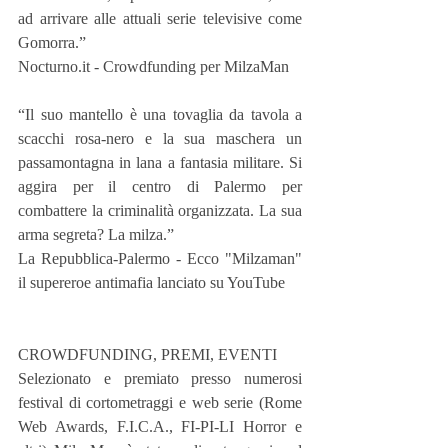
ad arrivare alle attuali serie televisive come 
Gomorra.”
Nocturno.it - Crowdfunding per MilzaMan
“Il suo mantello è una tovaglia da tavola a 
scacchi rosa-nero e la sua maschera un 
passamontagna in lana a fantasia militare. Si 
aggira per il centro di Palermo per 
combattere la criminalità organizzata. La sua 
arma segreta? La milza.”
La Repubblica-Palermo - Ecco "Milzaman" 
il supereroe antimafia lanciato su YouTube
CROWDFUNDING, PREMI, EVENTI
Selezionato e premiato presso numerosi 
festival di cortometraggi e web serie (Rome 
Web Awards, F.I.C.A., FI-PI-LI Horror e 