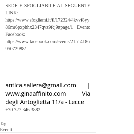
SEDE E SFOGLIABILE AL SEGUENTE 
LINK:
https://www.sfogliami.it/fl/172324/4kvvf8yy
86mr6pxphhx2347qvz9fcj9#page/1 Evento 
Facebook: 
https://www.facebook.com/events/21514186
95072988/
antica.saliera@gmail.com | 
www.ginaaffinito.com Via 
degli Antoglietta 11/a - Lecce
+39.327 346 3882
Tag:
Eventi