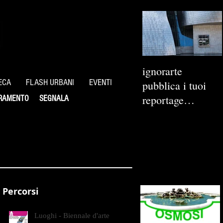
ignorarte
ECA
FLASH URBANI
EVENTI
pubblica i tuoi
reportage
RAMENTO
SEGNALA
fotografici
Percorsi
Luoghi - Biennale d'arte