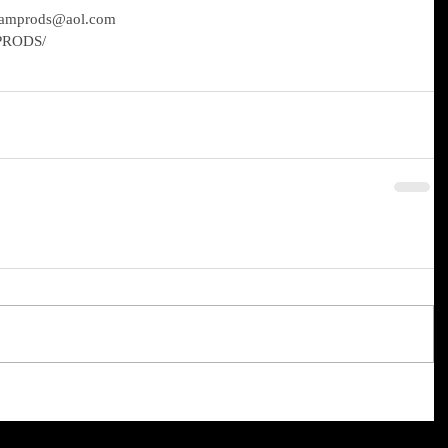
 slamprods@aol.com
MPRODS/