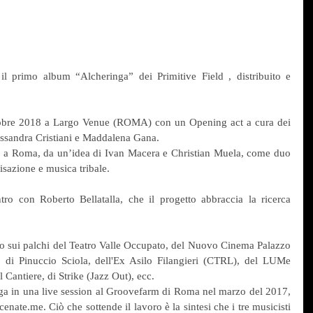
l primo album “Alcheringa” dei Primitive Field , distribuito e 
ttobre 2018 a Largo Venue (ROMA) con un Opening act a cura dei 
essandra Cristiani e Maddalena Gana.
4 a Roma, da un’idea di Ivan Macera e Christian Muela, come duo 
isazione e musica tribale.
tro con Roberto Bellatalla, che il progetto abbraccia la ricerca 
tto sui palchi del Teatro Valle Occupato, del Nuovo Cinema Palazzo 
o di Pinuccio Sciola, dell'Ex Asilo Filangieri (CTRL), del LUMe 
 Cantiere, di Strike (Jazz Out), ecc.
nga in una live session al Groovefarm di Roma nel marzo del 2017, 
nate.me. Ciò che sottende il lavoro è la sintesi che i tre musicisti 