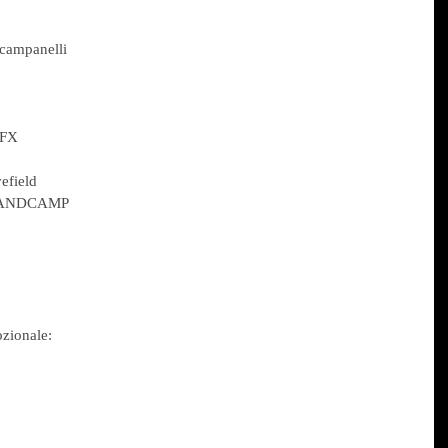
 campanelli
 FX
efield
BANDCAMP
ozionale: