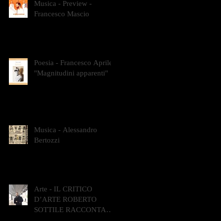
Musica - Preview -
Francesco Mascio
Poesia - Francesco Aprile -
"Magnitudini apparenti"
Musica - Alessandro
Bertozzi
Arte - IL CRITICO
D’ARTE ROBERTO
SOTTILE RACCONTA
GLI INTRECCI