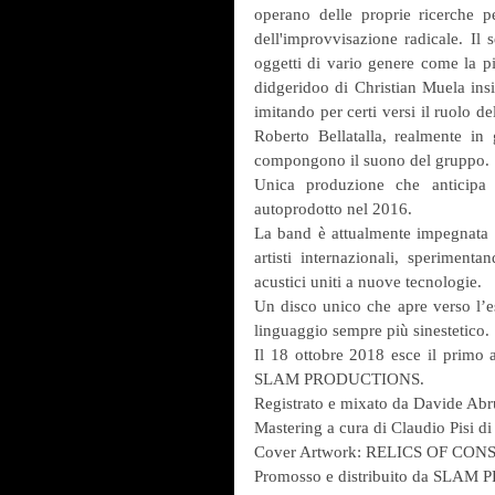
operano delle proprie ricerche p
dell'improvvisazione radicale. Il 
oggetti di vario genere come la pi
didgeridoo di Christian Muela insie
imitando per certi versi il ruolo de
Roberto Bellatalla, realmente in
compongono il suono del gruppo.
Unica produzione che anticipa l
autoprodotto nel 2016.
La band è attualmente impegnata n
artisti internazionali, sperimenta
acustici uniti a nuove tecnologie.
Un disco unico che apre verso l’es
linguaggio sempre più sinestetico.
Il 18 ottobre 2018 esce il primo a
SLAM PRODUCTIONS.
Registrato e mixato da Davide Ab
Mastering a cura di Claudio Pisi di
Cover Artwork: RELICS OF CONS
Promosso e distribuito da SLA