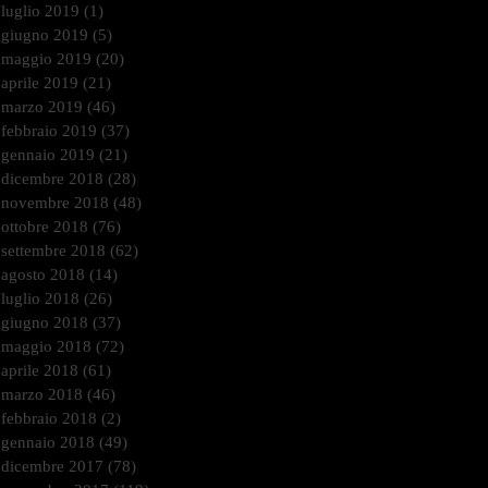
luglio 2019
(1)
1 post
giugno 2019
(5)
5 post
maggio 2019
(20)
20 post
aprile 2019
(21)
21 post
marzo 2019
(46)
46 post
febbraio 2019
(37)
37 post
gennaio 2019
(21)
21 post
dicembre 2018
(28)
28 post
novembre 2018
(48)
48 post
ottobre 2018
(76)
76 post
settembre 2018
(62)
62 post
agosto 2018
(14)
14 post
luglio 2018
(26)
26 post
giugno 2018
(37)
37 post
maggio 2018
(72)
72 post
aprile 2018
(61)
61 post
marzo 2018
(46)
46 post
febbraio 2018
(2)
2 post
gennaio 2018
(49)
49 post
dicembre 2017
(78)
78 post