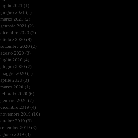
luglio 2021
(1)
1 post
giugno 2021
(1)
1 post
marzo 2021
(2)
2 post
gennaio 2021
(2)
2 post
dicembre 2020
(2)
2 post
ottobre 2020
(9)
9 post
settembre 2020
(2)
2 post
agosto 2020
(3)
3 post
luglio 2020
(4)
4 post
giugno 2020
(7)
7 post
maggio 2020
(1)
1 post
aprile 2020
(3)
3 post
marzo 2020
(1)
1 post
febbraio 2020
(6)
6 post
gennaio 2020
(7)
7 post
dicembre 2019
(4)
4 post
novembre 2019
(10)
10 post
ottobre 2019
(3)
3 post
settembre 2019
(3)
3 post
agosto 2019
(3)
3 post