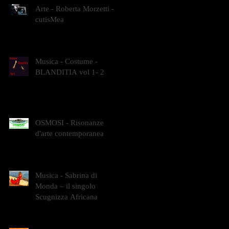
Arte - Roberta Morzetti -
cutisMea
Musica - Costume -
BLANDITIA vol 1- 2
OSMOSI - Risonanze
d'arte contemporanea
Musica - Sabrina di
Monda – il singolo
Scugnizza Africana