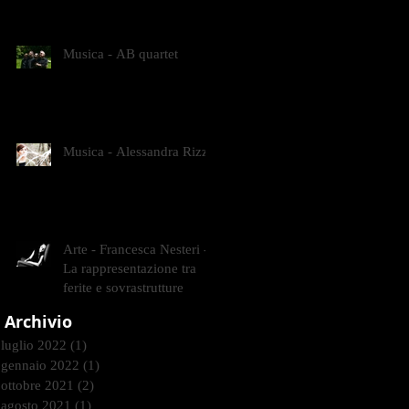
CONTEMPORANEI CHE
ANIMANO IL MUSEO D
Musica - AB quartet
Musica - Alessandra Rizzo
Arte - Francesca Nesteri -
La rappresentazione tra
ferite e sovrastrutture
Archivio
luglio 2022
(1)
1 post
gennaio 2022
(1)
1 post
ottobre 2021
(2)
2 post
agosto 2021
(1)
1 post