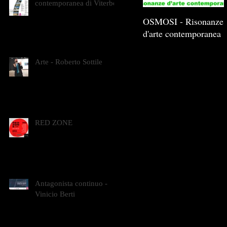
contemporanea di Viterbo
OSMOSI - Risonanze
d'arte contemporanea
Arte - Roberto Sottile
RED ZONE
Antagonista continuo -
Vinicio Berti