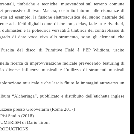
ersonali, timbriche e tecniche, muovendosi sul terreno comune 
set percussivo di Ivan Macera, costruito intorno alle risonanze di 
etra ad esempio, la fusione elettroacustica del suono naturale del 
me ad effetti digitali come distorsioni, delay, fade in e riverberi, 
l dubmaster, e la poliedrica versatilità timbrica del contrabbasso di 
 grado di dare voce viva allo strumento, sono gli elementi che 
’uscita del disco di Primitive Field è l’EP Wiitiiom, uscito 
ella ricerca di improvvisazione radicale prevedendo featuring di 
ndo diverse influenze musicali e l’utilizzo di strumenti musicali 
plorazione musicale e che lascia fluire le immagini attraverso un 
lbum “Alcheringa”, pubblicato e distribuito dell’etichetta inglese 
ruzzese presso Groovefarm (Roma 2017)
 Pisi Studio (2018)
UMERISM di Dario Tironi
M PRODUCTIONS