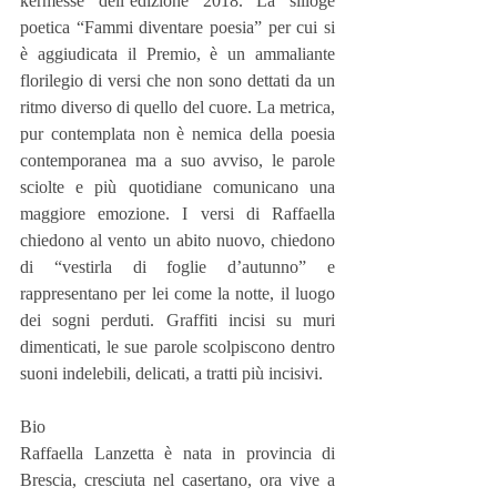
kermesse dell’edizione 2018. La silloge 
poetica “Fammi diventare poesia” per cui si 
è aggiudicata il Premio, è un ammaliante 
florilegio di versi che non sono dettati da un 
ritmo diverso di quello del cuore. La metrica, 
pur contemplata non è nemica della poesia 
contemporanea ma a suo avviso, le parole 
sciolte e più quotidiane comunicano una 
maggiore emozione. I versi di Raffaella 
chiedono al vento un abito nuovo, chiedono 
di “vestirla di foglie d’autunno” e 
rappresentano per lei come la notte, il luogo 
dei sogni perduti. Graffiti incisi su muri 
dimenticati, le sue parole scolpiscono dentro 
suoni indelebili, delicati, a tratti più incisivi.
Bio
Raffaella Lanzetta è nata in provincia di 
Brescia, cresciuta nel casertano, ora vive a 