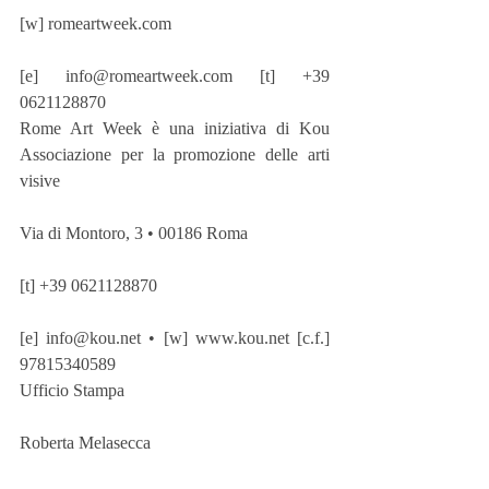
[w] romeartweek.com 
[e] info@romeartweek.com [t] +39 
0621128870
Rome Art Week è una iniziativa di Kou 
Associazione per la promozione delle arti 
visive 
Via di Montoro, 3 • 00186 Roma
[t] +39 0621128870
[e] info@kou.net • [w] www.kou.net [c.f.] 
97815340589
Ufficio Stampa
Roberta Melasecca 