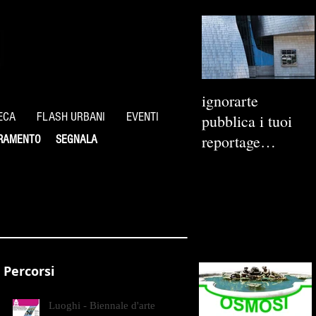
ignorarte
ECA
FLASH URBANI
EVENTI
pubblica i tuoi
reportage
RAMENTO
SEGNALA
fotografici
Percorsi
Luoghi - Biennale d'arte