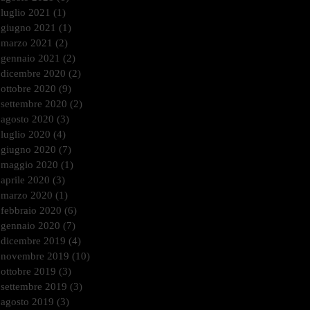
luglio 2021
(1)
1 post
giugno 2021
(1)
1 post
marzo 2021
(2)
2 post
gennaio 2021
(2)
2 post
dicembre 2020
(2)
2 post
ottobre 2020
(9)
9 post
settembre 2020
(2)
2 post
agosto 2020
(3)
3 post
luglio 2020
(4)
4 post
giugno 2020
(7)
7 post
maggio 2020
(1)
1 post
aprile 2020
(3)
3 post
marzo 2020
(1)
1 post
febbraio 2020
(6)
6 post
gennaio 2020
(7)
7 post
dicembre 2019
(4)
4 post
novembre 2019
(10)
10 post
ottobre 2019
(3)
3 post
settembre 2019
(3)
3 post
agosto 2019
(3)
3 post