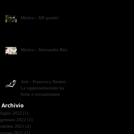
CONTEMPORANEI CHE
ANIMANO IL MUSEO D
Musica - AB quartet
Musica - Alessandra Rizzo
Arte - Francesca Nesteri -
La rappresentazione tra
ferite e sovrastrutture
Archivio
luglio 2022
(1)
1 post
gennaio 2022
(1)
1 post
ottobre 2021
(2)
2 post
agosto 2021
(1)
1 post