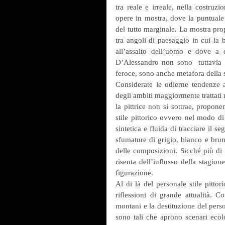
tra reale e irreale, nella costruzi
opere in mostra, dove la puntuale 
del tutto marginale. La mostra pro
tra angoli di paesaggio in cui la b
all’assalto dell’uomo e dove a 
D’Alessandro non sono  tuttavia so
feroce, sono anche metafora della su
Considerate le odierne tendenze a
degli ambiti maggiormente trattati 
la pittrice non si sottrae, propo
stile pittorico ovvero nel modo di 
sintetica e fluida di tracciare il 
sfumature di grigio, bianco e brun
delle composizioni. Sicché più di 
risenta dell’influsso della stagion
figurazione.
Al di là del personale stile pittor
riflessioni di grande attualità. C
montani e la destituzione del pers
sono tali che aprono scenari ecolo