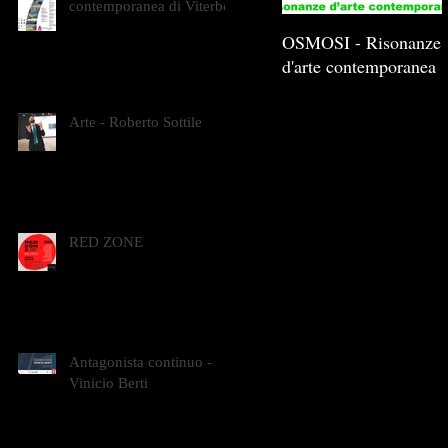
contemporanea di Viterbo
OSMOSI - Risonanze
d'arte contemporanea
Arte - Roberto Sottile
RED ZONE
Antagonista continuo -
Vinicio Berti