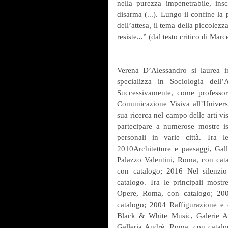
nella purezza impenetrabile, insc
disarma (...). Lungo il confine la 
dell’attesa, il tema della piccolezz
resiste...” (dal testo critico di Marc
Verena D’Alessandro si laurea i
specializza in Sociologia dell
Successivamente, come professore
Comunicazione Visiva all’Univers
sua ricerca nel campo delle arti visi
partecipare a numerose mostre isti
personali in varie città. Tra le
2010Architetture e paesaggi, Gall
Palazzo Valentini, Roma, con cata
con catalogo; 2016 Nel silenzio
catalogo. Tra le principali mostr
Opere, Roma, con catalogo; 200
catalogo; 2004 Raffigurazione e 
Black & White Music, Galerie Ar
Galleria André, Roma, con catal