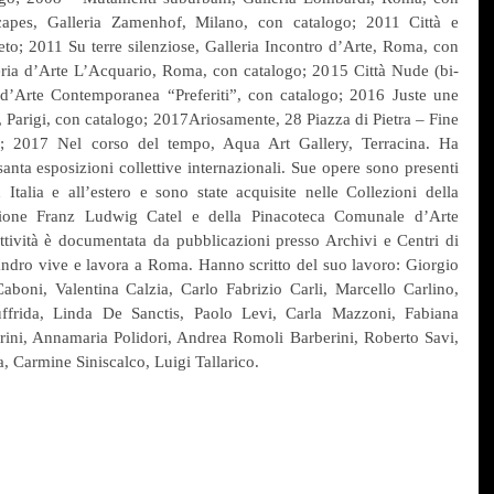
apes, Galleria Zamenhof, Milano, con catalogo; 2011 Città e 
eto; 2011 Su terre silenziose, Galleria Incontro d’Arte, Roma, con 
ria d’Arte L’Acquario, Roma, con catalogo; 2015 Città Nude (bi-
d’Arte Contemporanea “Preferiti”, con catalogo; 2016 Juste une 
 Parigi, con catalogo; 2017Ariosamente, 28 Piazza di Pietra – Fine 
; 2017 Nel corso del tempo, Aqua Art Gallery, Terracina. Ha 
santa esposizioni collettive internazionali. Sue opere sono presenti 
Italia e all’estero e sono state acquisite nelle Collezioni della 
one Franz Ludwig Catel e della Pinacoteca Comunale d’Arte 
ività è documentata da pubblicazioni presso Archivi e Centri di 
ro vive e lavora a Roma. Hanno scritto del suo lavoro: Giorgio 
boni, Valentina Calzia, Carlo Fabrizio Carli, Marcello Carlino, 
ffrida, Linda De Sanctis, Paolo Levi, Carla Mazzoni, Fabiana 
rini, Annamaria Polidori, Andrea Romoli Barberini, Roberto Savi, 
, Carmine Siniscalco, Luigi Tallarico.