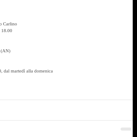
lo Carlino
e 18.00
 
o (AN)
, dal martedì alla domenica