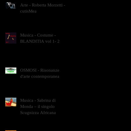
Arte - Roberta Morzetti -
cutisMea
Musica - Costume -
BLANDITIA vol 1- 2
OSMOSI - Risonanze
d'arte contemporanea
Musica - Sabrina di
Monda – il singolo
Scugnizza Africana