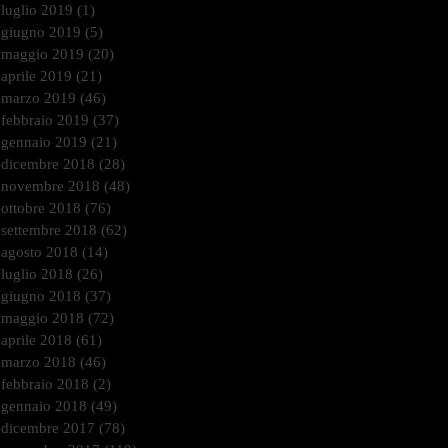
luglio 2019
(1)
1 post
giugno 2019
(5)
5 post
maggio 2019
(20)
20 post
aprile 2019
(21)
21 post
marzo 2019
(46)
46 post
febbraio 2019
(37)
37 post
gennaio 2019
(21)
21 post
dicembre 2018
(28)
28 post
novembre 2018
(48)
48 post
ottobre 2018
(76)
76 post
settembre 2018
(62)
62 post
agosto 2018
(14)
14 post
luglio 2018
(26)
26 post
giugno 2018
(37)
37 post
maggio 2018
(72)
72 post
aprile 2018
(61)
61 post
marzo 2018
(46)
46 post
febbraio 2018
(2)
2 post
gennaio 2018
(49)
49 post
dicembre 2017
(78)
78 post