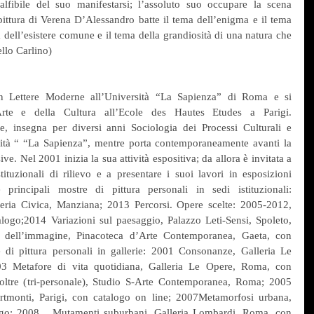
alfibile del suo manifestarsi; l’assoluto suo occupare la scena 
pittura di Verena D’Alessandro batte il tema dell’enigma e il tema 
a dell’esistere comune e il tema della grandiosità di una natura che 
ello Carlino)  
n Lettere Moderne all’Università “La Sapienza” di Roma e si 
’Arte e della Cultura all’Ecole des Hautes Etudes a Parigi. 
, insegna per diversi anni Sociologia dei Processi Culturali e 
ità “ “La Sapienza”, mentre porta contemporaneamente avanti la 
ve. Nel 2001 inizia la sua attività espositiva; da allora è invitata a 
tuzionali di rilievo e a presentare i suoi lavori in esposizioni 
 principali mostre di pittura personali in sedi istituzionali: 
eria Civica, Manziana; 2013 Percorsi. Opere scelte: 2005-2012, 
logo;2014 Variazioni sul paesaggio, Palazzo Leti-Sensi, Spoleto, 
 dell’immagine, Pinacoteca d’Arte Contemporanea, Gaeta, con 
e di pittura personali in gallerie: 2001 Consonanze, Galleria Le 
3 Metafore di vita quotidiana, Galleria Le Opere, Roma, con 
oltre (tri-personale), Studio S-Arte Contemporanea, Roma; 2005 
tmonti, Parigi, con catalogo on line; 2007Metamorfosi urbana, 
ogo; 2008   Mutamenti suburbani, Galleria Lombardi, Roma, con 