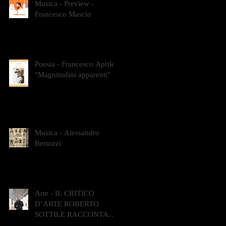
Musica - Preview -
Francesco Mascio
Poesia - Francesco Aprile -
"Magnitudini apparenti"
Musica - Alessandro
Bertozzi
Arte - IL CRITICO
D’ARTE ROBERTO
SOTTILE RACCONTA
GLI INTRECCI