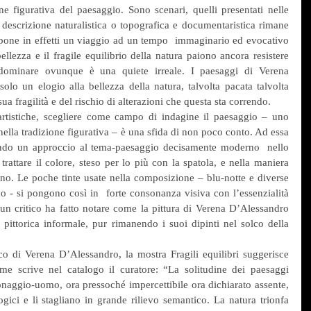
one figurativa del paesaggio. Sono scenari, quelli presentati nelle 
descrizione naturalistica o topografica e documentaristica rimane 
pone in effetti un viaggio ad un tempo  immaginario ed evocativo 
ellezza e il fragile equilibrio della natura paiono ancora resistere 
dominare ovunque è una quiete irreale. I paesaggi di Verena 
lo un elogio alla bellezza della natura, talvolta pacata talvolta 
a fragilità e del rischio di alterazioni che questa sta correndo.
rtistiche, scegliere come campo di indagine il paesaggio – uno 
nella tradizione figurativa – è una sfida di non poco conto. Ad essa 
nendo un approccio al tema-paesaggio decisamente moderno  nello 
trattare il colore, steso per lo più con la spatola, e nella maniera 
segno. Le poche tinte usate nella composizione – blu-notte e diverse 
o - si pongono così in  forte consonanza visiva con l’essenzialità 
un critico ha fatto notare come la pittura di Verena D’Alessandro 
e pittorica informale, pur rimanendo i suoi dipinti nel solco della 
ico di Verena D’Alessandro, la mostra Fragili equilibri suggerisce 
ome scrive nel catalogo il curatore: “La solitudine dei paesaggi 
onaggio-uomo, ora pressoché impercettibile ora dichiarato assente, 
gici e li stagliano in grande rilievo semantico. La natura trionfa 