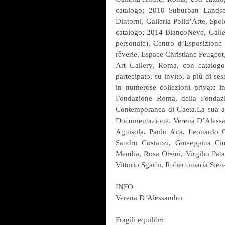
catalogo; 2010 Suburban Landsc
Dintorni, Galleria Polid’Arte, Spol
catalogo; 2014 BiancoNeve, Galle
personale), Centro d’Esposizione 
rêverie, Espace Christiane Peugeot,
Art Gallery, Roma, con catalogo
partecipato, su invito, a più di ses
in numerose collezioni private in 
Fondazione Roma, della Fondazi
Contemporanea di Gaeta.La sua att
Documentazione. Verena D’Alessand
Agnisola, Paolo Aita, Leonardo Ca
Sandro Costanzi, Giuseppina Ciu
Mendia, Rosa Orsini, Virgilio Pata
Vittorio Sgarbi, Robertomaria Siena
INFO
Verena D’Alessandro 
Fragili equilibri 