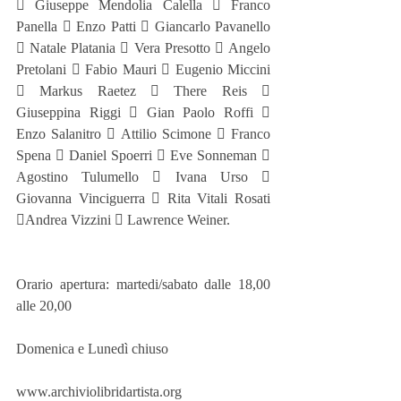
 Giuseppe Mendolia Calella  Franco 
Panella  Enzo Patti  Giancarlo Pavanello 
 Natale Platania  Vera Presotto  Angelo 
Pretolani  Fabio Mauri  Eugenio Miccini 
 Markus Raetez  There Reis  
Giuseppina Riggi  Gian Paolo Roffi  
Enzo Salanitro  Attilio Scimone  Franco 
Spena  Daniel Spoerri  Eve Sonneman  
Agostino Tulumello  Ivana Urso  
Giovanna Vinciguerra  Rita Vitali Rosati 
Andrea Vizzini  Lawrence Weiner.
Orario apertura: martedi/sabato dalle 18,00 
alle 20,00
Domenica e Lunedì chiuso
www.archiviolibridartista.org