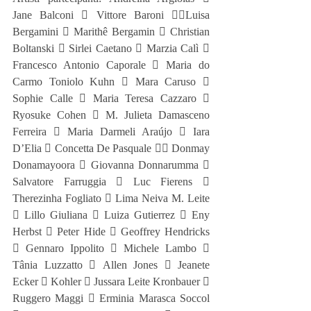
Jane Balconi  Vittore Baroni Luisa 
Bergamini  Marithê Bergamin  Christian 
Boltanski  Sirlei Caetano  Marzia Calì  
Francesco Antonio Caporale  Maria do 
Carmo Toniolo Kuhn  Mara Caruso  
Sophie Calle  Maria Teresa Cazzaro  
Ryosuke Cohen  M. Julieta Damasceno 
Ferreira  Maria Darmeli Araújo  Iara 
D’Elia  Concetta De Pasquale  Donmay 
Donamayoora  Giovanna Donnarumma  
Salvatore Farruggia  Luc Fierens  
Therezinha Fogliato  Lima Neiva M. Leite 
 Lillo Giuliana  Luiza Gutierrez  Eny 
Herbst  Peter Hide  Geoffrey Hendricks 
 Gennaro Ippolito  Michele Lambo  
Tânia Luzzatto  Allen Jones  Jeanete 
Ecker  Kohler  Jussara Leite Kronbauer  
Ruggero Maggi  Erminia Marasca Soccol 