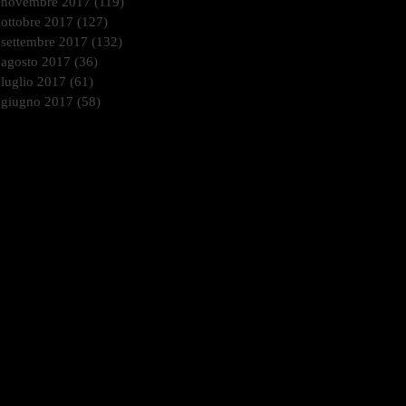
novembre 2017
(119)
119 post
ottobre 2017
(127)
127 post
settembre 2017
(132)
132 post
agosto 2017
(36)
36 post
luglio 2017
(61)
61 post
giugno 2017
(58)
58 post