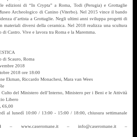
le edizioni di “In Crypta” a Roma, Todi (Perugia) e Grottaglie 
 Museo Archeologico di Canino (Viterbo). Nel 2015 vince il bando 
nza d’artista a Grottaglie. Negli ultimi anni sviluppa progetti di 
n materiali diversi della ceramica. Nel 2018 realizza una scultura 
o di Castro. Vive e lavora tra Roma e la Maremma.
ESTICA
o di Scauro, Roma
ovembre 2018
obre 2018 ore 18:00
nne Ekman, Riccardo Monachesi, Mara van Wees
Re
o del Ministero dell’Interno, Ministero per i Beni e le Attività 
zio Libero
, €6,00
al lunedì 10:00 / 13:00 - 15:00 / 18:00, chiusura settimanale 
4 – www.caseromane.it – info@caseromane.it – 