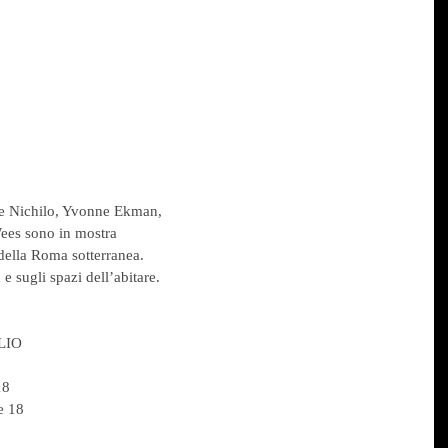
 de Nichilo, Yvonne Ekman,
ees sono in mostra
 della Roma sotterranea.
 e sugli spazi dell’abitare.
LIO
18
e 18