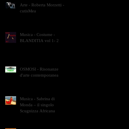
Arte - Roberta Morzetti -
cutisMea
Musica - Costume -
BLANDITIA vol 1- 2
OSMOSI - Risonanze
d'arte contemporanea
Musica - Sabrina di
Monda – il singolo
Scugnizza Africana