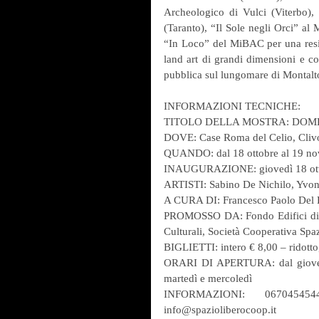
Archeologico di Vulci (Viterbo), 
(Taranto), “Il Sole negli Orci” al
“In Loco” del MiBAC per una reside
land art di grandi dimensioni e co
pubblica sul lungomare di Montalt
INFORMAZIONI TECNICHE:
TITOLO DELLA MOSTRA: DOM
DOVE: Case Roma del Celio, Cliv
QUANDO: dal 18 ottobre al 19 n
INAUGURAZIONE: giovedì 18 ott
ARTISTI: Sabino De Nichilo, Yvo
A CURA DI: Francesco Paolo Del 
PROMOSSO DA: Fondo Edifici di Cult
Culturali, Società Cooperativa Spa
BIGLIETTI: intero € 8,00 – ridotto
ORARI DI APERTURA: dal giovedì 
martedì e mercoledì
INFORMAZIONI: 067045454
info@spazioliberocoop.it