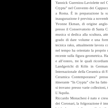
Yannick Guerniou-Laviolette nel 
Crypta” nel Convento dei Cappucci
a Roma. È in preparazione la su
inaugurazione è prevista a novemb
Yvonne Ekman, di origine anglo-sv
presso il Conservatorio di Santa C
musica si dedica alla scultura, attr
grado di dare volume e una form
tecnica raku, attualmente lavora co
nel tempo ha orientato la proprio r
recente sulla figura geometrica. Ha 
e all’estero, tre le quali ricordia
Landgericht di Köln in German
Internazionale della Ceramica di Fa
Ceramica Contemporanea” presso
itinerante “In Crypta” che ha fatto
si trovano presso varie collezioni
L’Aquila.
Riccardo Monachesi è nato e cresc
dei Coronari, la folgorazione è imm