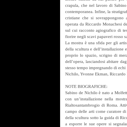
crapula, che nel lavoro di Sabino
contemporanea. Infine, la stratigraf
cristiane che si sovrappongono al
operata da Riccardo Monachesi della
sul cui racconto agiografico di te
fiorire negli scavi papaveri rosso 
La mostra è una sfida per gli artis
della scultura e dell’installazione 
proprio lo spazio, scrigno di merav
dell’opera, lasciandosi abitare dagl
stesso tempo impregnando di echi pro
Nichilo, Yvonne Ekman, Riccardo
NOTE BIOGRAFICHE:
Sabino de Nichilo è nato a Molfett
con un’installazione nella mostra 
Rialtosantambrogio di Roma. Atti
campo delle arti come curatore di m
della scultura sotto la guida di Ric
a esporre le sue opere si segnal