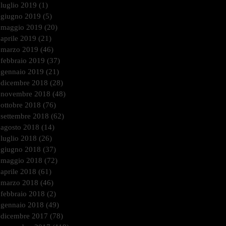
luglio 2019
(1)
1 post
giugno 2019
(5)
5 post
maggio 2019
(20)
20 post
aprile 2019
(21)
21 post
marzo 2019
(46)
46 post
febbraio 2019
(37)
37 post
gennaio 2019
(21)
21 post
dicembre 2018
(28)
28 post
novembre 2018
(48)
48 post
ottobre 2018
(76)
76 post
settembre 2018
(62)
62 post
agosto 2018
(14)
14 post
luglio 2018
(26)
26 post
giugno 2018
(37)
37 post
maggio 2018
(72)
72 post
aprile 2018
(61)
61 post
marzo 2018
(46)
46 post
febbraio 2018
(2)
2 post
gennaio 2018
(49)
49 post
dicembre 2017
(78)
78 post