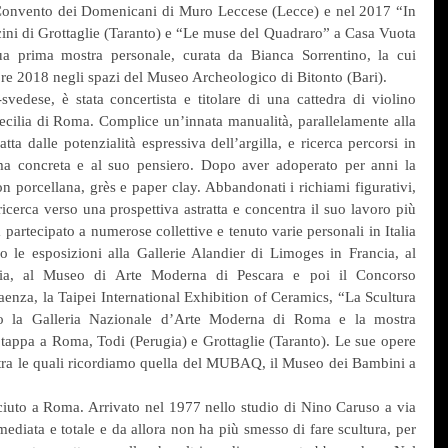
Convento dei Domenicani di Muro Leccese (Lecce) e nel 2017 “In 
ni di Grottaglie (Taranto) e “Le muse del Quadraro” a Casa Vuota 
a prima mostra personale, curata da Bianca Sorrentino, la cui 
re 2018 negli spazi del Museo Archeologico di Bitonto (Bari).
edese, è stata concertista e titolare di una cattedra di violino 
ecilia di Roma. Complice un’innata manualità, parallelamente alla 
atta dalle potenzialità espressiva dell’argilla, e ricerca percorsi in 
a concreta e al suo pensiero. Dopo aver adoperato per anni la 
n porcellana, grès e paper clay. Abbandonati i richiami figurativi, 
icerca verso una prospettiva astratta e concentra il suo lavoro più 
partecipato a numerose collettive e tenuto varie personali in Italia 
mo le esposizioni alla Gallerie Alandier di Limoges in Francia, al 
ia, al Museo di Arte Moderna di Pescara e poi il Concorso 
enza, la Taipei International Exhibition of Ceramics, “La Scultura 
 la Galleria Nazionale d’Arte Moderna di Roma e la mostra 
 tappa a Roma, Todi (Perugia) e Grottaglie (Taranto). Le sue opere 
, tra le quali ricordiamo quella del MUBAQ, il Museo dei Bambini a 
iuto a Roma. Arrivato nel 1977 nello studio di Nino Caruso a via 
ediata e totale e da allora non ha più smesso di fare scultura, per 