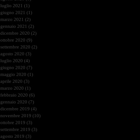
luglio 2021
(1)
1 post
giugno 2021
(1)
1 post
marzo 2021
(2)
2 post
gennaio 2021
(2)
2 post
dicembre 2020
(2)
2 post
ottobre 2020
(9)
9 post
settembre 2020
(2)
2 post
agosto 2020
(3)
3 post
luglio 2020
(4)
4 post
giugno 2020
(7)
7 post
maggio 2020
(1)
1 post
aprile 2020
(3)
3 post
marzo 2020
(1)
1 post
febbraio 2020
(6)
6 post
gennaio 2020
(7)
7 post
dicembre 2019
(4)
4 post
novembre 2019
(10)
10 post
ottobre 2019
(3)
3 post
settembre 2019
(3)
3 post
agosto 2019
(3)
3 post