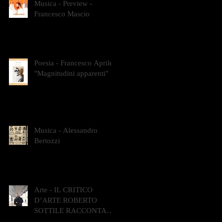
Musica - Preview -
Francesco Mascio
Poesia - Francesco Aprile -
"Magnitudini apparenti"
Musica - Alessandro
Bertozzi
Arte - IL CRITICO
D’ARTE ROBERTO
SOTTILE RACCONTA
GLI INTRECCI