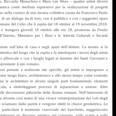
 Riccardo Monachesi e Mara van Wees – quattro artisti diversi 
ramica come medium espressivo per la realizzazione di progetti 
rano nella cornice di una mostra collettiva curata da Francesco Paolo 
 di un dialogo tra di loro, con il pubblico e con i suggestivi spazi 
omane del Celio che li ospita dal 18 ottobre al 19 novembre 2018. 
” e inaugura giovedì 18 ottobre alle ore 18, promossa da Fondo 
l’Interno, Ministero per i Beni e le Attività Culturali e Società 
ione sull’idea di casa e sugli spazi dell’abitare. La mostra si fa 
olica del luogo che la ospita e fa interloquire i lavori degli artisti 
 affrescate e con i luoghi legati al martirio dei Santi Giovanni e 
soprastante il sito romano.
oni pensate e realizzate site specific, gli artisti si impegnano a 
come luogo fisico, architettonico e allo stesso tempo come costrutto 
le architetture in alcune singole parti fondamentali, elementi 
cala, a simboleggiare processi di separazione e unione. Altre 
le decorazioni pittoriche delle domus romane. Nell’intervento di 
iventa così teatro di una vivace reinterpretazione dei voli degli 
che sciamano dalla parete e vengono riletti in chiave geometrica. Le 
in particolare il momento conviviale del banchetto, suggeriscono 
 elaborare un discorso artistico sul consumo, sullo scarto e sulla 