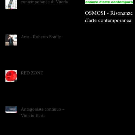
contemporanea di Viterbo
OSMOSI - Risonanze
d'arte contemporanea
Arte - Roberto Sottile
RED ZONE
Antagonista continuo -
Vinicio Berti