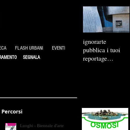
ignorarte
ECA
FLASH URBANI
EVENTI
pubblica i tuoi
reportage
RAMENTO
SEGNALA
fotografici
Percorsi
Luoghi - Biennale d'arte