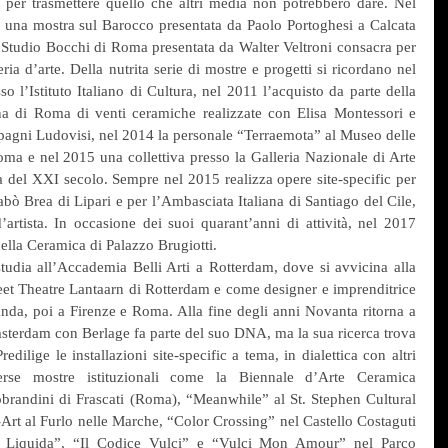
e per trasmettere quello che altri media non potrebbero dare. Nel 
n una mostra sul Barocco presentata da Paolo Portoghesi a Calcata 
Studio Bocchi di Roma presentata da Walter Veltroni consacra per 
ia d’arte. Della nutrita serie di mostre e progetti si ricordano nel 
l’Istituto Italiano di Cultura, nel 2011 l’acquisto da parte della 
a di Roma di venti ceramiche realizzate con Elisa Montessori e 
agni Ludovisi, nel 2014 la personale “Terraemota” al Museo delle 
a e nel 2015 una collettiva presso la Galleria Nazionale di Arte 
 del XXI secolo. Sempre nel 2015 realizza opere site-specific per 
ò Brea di Lipari e per l’Ambasciata Italiana di Santiago del Cile, 
artista. In occasione dei suoi quarant’anni di attività, nel 2017 
ella Ceramica di Palazzo Brugiotti.
udia all’Accademia Belli Arti a Rotterdam, dove si avvicina alla 
eet Theatre Lantaarn di Rotterdam e come designer e imprenditrice 
anda, poi a Firenze e Roma. Alla fine degli anni Novanta ritorna a 
msterdam con Berlage fa parte del suo DNA, ma la sua ricerca trova 
dilige le installazioni site-specific a tema, in dialettica con altri 
verse mostre istituzionali come la Biennale d’Arte Ceramica 
randini di Frascati (Roma), “Meanwhile” al St. Stephen Cultural 
t al Furlo nelle Marche, “Color Crossing” nel Castello Costaguti 
ra Liquida”, “Il Codice Vulci” e “Vulci Mon Amour” nel Parco 