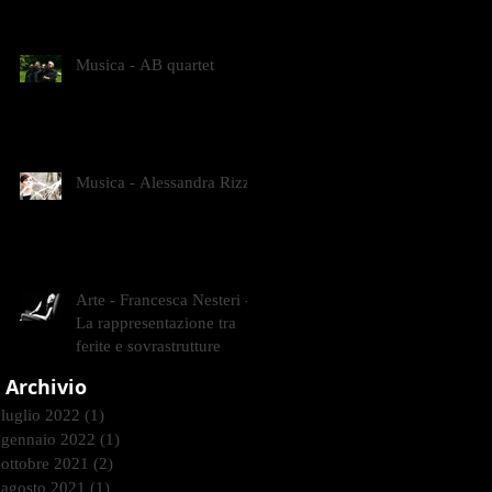
CONTEMPORANEI CHE
ANIMANO IL MUSEO D
Musica - AB quartet
Musica - Alessandra Rizzo
Arte - Francesca Nesteri -
La rappresentazione tra
ferite e sovrastrutture
Archivio
luglio 2022
(1)
1 post
gennaio 2022
(1)
1 post
ottobre 2021
(2)
2 post
agosto 2021
(1)
1 post