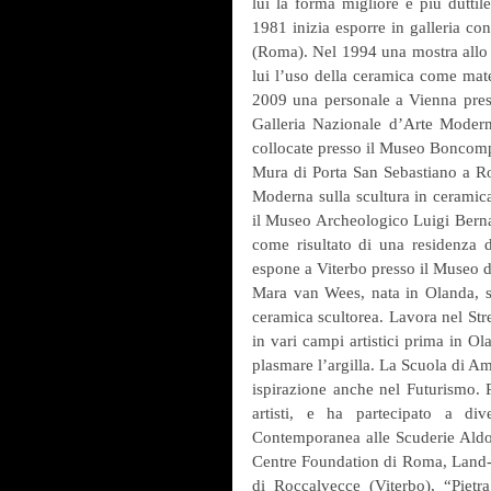
lui la forma migliore e più duttil
1981 inizia esporre in galleria co
(Roma). Nel 1994 una mostra allo 
lui l’uso della ceramica come mater
2009 una personale a Vienna presso 
Galleria Nazionale d’Arte Modern
collocate presso il Museo Boncomp
Mura di Porta San Sebastiano a Rom
Moderna sulla scultura in ceramica
il Museo Archeologico Luigi Bernab
come risultato di una residenza d’
espone a Viterbo presso il Museo d
Mara van Wees, nata in Olanda, st
ceramica scultorea. Lavora nel Str
in vari campi artistici prima in Ol
plasmare l’argilla. La Scuola di A
ispirazione anche nel Futurismo. Pre
artisti, e ha partecipato a di
Contemporanea alle Scuderie Aldob
Centre Foundation di Roma, Land-Ar
di Roccalvecce (Viterbo), “Piet