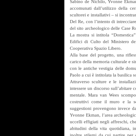
Sabino de Nichilo, Yvonne Ekman,
accomunati dall’utilizzo della ce
scultorei e installativi – si incont
Del Re, con l’intento di intrecciare
del sito archeologico delle Case R
La mostra si intitola “Domestica
Edifici di Culto del Ministero del
Cooperativa Spazio Libero.
Alla base del progetto, una rifless
carico della memoria culturale e simb
con le antiche vestigia delle domus
Paolo a cui è intitolata la basilica 
Attraverso sculture e le installazi
intessere un discorso sull’abitare 
mentale. Mara van Wees scompone 
costruttivi come il muro e la s
suggestioni provengono invece dal
Yvonne Ekman, l’area archeologica d
uccelli effigiati negli affreschi, 
abitudini della vita quotidiana, 
inoltre stilemi da cui partire per