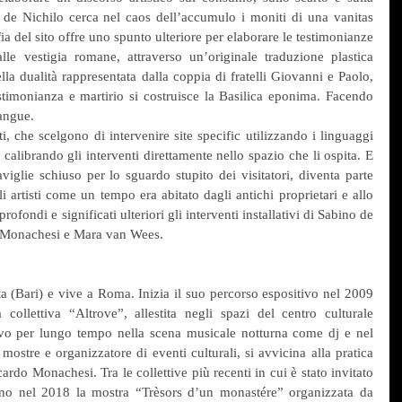
 de Nichilo cerca nel caos dell’accumulo i moniti di una vanitas 
ia del sito offre uno spunto ulteriore per elaborare le testimonianze 
le vestigia romane, attraverso un’originale traduzione plastica 
 dualità rappresentata dalla coppia di fratelli Giovanni e Paolo, 
stimonianza e martirio si costruisce la Basilica eponima. Facendo 
sangue.
ti, che scelgono di intervenire site specific utilizzando i linguaggi 
e calibrando gli interventi direttamente nello spazio che li ospita. E 
iglie schiuso per lo sguardo stupito dei visitatori, diventa parte 
i artisti come un tempo era abitato dagli antichi proprietari e allo 
fondi e significati ulteriori gli interventi installativi di Sabino de 
 Monachesi e Mara van Wees.
a (Bari) e vive a Roma. Inizia il suo percorso espositivo nel 2009 
collettiva “Altrove”, allestita negli spazi del centro culturale 
vo per lungo tempo nella scena musicale notturna come dj e nel 
ostre e organizzatore di eventi culturali, si avvicina alla pratica 
cardo Monachesi. Tra le collettive più recenti in cui è stato invitato 
ano nel 2018 la mostra “Trèsors d’un monastére” organizzata da 